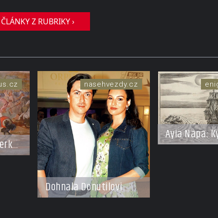
 ČLÁNKY Z RUBRIKY ›
us.cz
nasehvezdy.cz
eni
Ayia Napa: K
erka:
vodní monst
ic,
mírumilovno
žene
Dohnala Donutilovi
přece jen krize
po tragédii?