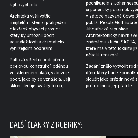
podnikatele z Johannesb
k jihovýchodu.
si panenský pozemek vybr
Architekti vyšli vstříc
v zátoce nazvané Cowe 3
majitelům, kteří si přáli jeden
poblíž Pezula Golf Estate
otevřený obývací prostor,
Jihoafrické republice.
který by umožnil pocit
Architektonický návrh svěř
sounáležitosti s dramaticky
známému studiu SAOTA,
vyhlížejícím pobřežím.
které má v této lokalitě již
několik realizací.
Pultová střecha podepřená
ocelovou konstrukcí, oděnou
Zadání znělo vytvořit rodi
ve skleněném plášti, vzbuzuje
dům, který bude zpočátku
pocit, jako by se vznášela. Její
sloužit jako prázdninové s
sklon sleduje svažitý terén,
pro rodinu a její přátele.
DALŠÍ ČLÁNKY Z RUBRIKY: