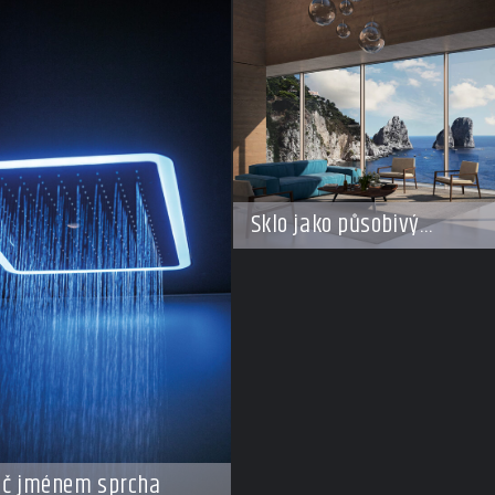
Sklo jako působivý
architektonický materiál
ič jménem sprcha