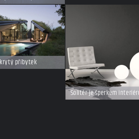
krytý příbytek
Solitér je šperkem interiér