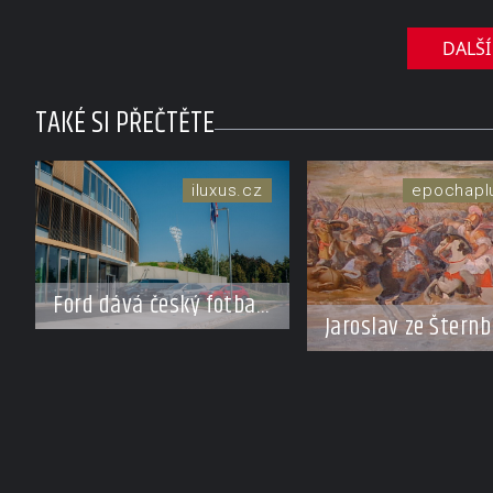
DALŠÍ
TAKÉ SI PŘEČTĚTE
iluxus.cz
epochapl
Ford dává český fotbal
Jaroslav ze Šternb
do pohybu. Stává se
Neexistující šlecht
novým partnerem FAČR
který z Moravy vy
Mongoly