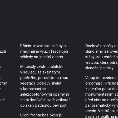
Přáním investora také bylo
Ocelové nosníky n
žití.
maximálně využít fascinující
slunolamy, zároveň
výhledy na Indický oceán.
stěny jsou chráněny
vrstvou, která odráž
a
Materiály zvolili architekti
sluneční paprsky.
v souladu se skalnatým
op
pobřežím, porostlým bujnou
Vstup do rezidence
orný
vegetací. Ocelový skelet
ohromující. Příchoz
e
v kombinaci se
z prvního patra do
železobetonovými opěrnými
monumentálním sch
ené
zdmi dodává stavbě vetknuté
před nimi se otevír
do skály patřičnou pevnost.
panoramatický výh
oceán. Vzniká tak p
Uliční fronta bez oken je
byste se ocitli na p