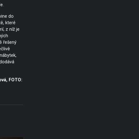
e.
vine do
ě, které
ií, z níž je
mých
pě řešený
člivě
nábytek,
 dodává
ová, FOTO: