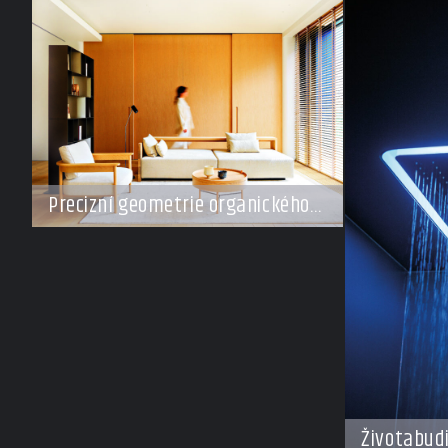
Precizní geometrie organického
klidu
Životabud