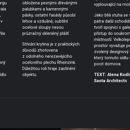
urgu
obložena pevnými dřevěnými
vyplouvající na moř
ala
palubkami a kamennými
,
pásky, ostatní fasády působí
Jako bílá stuha se 
 v
lehce a vzdušně, subtilní
patra další schodišt
ocelové sloupy nesou
tvoří spojnici s galer
ila
průzračný skleněný plášť.
přístup do soukro
místností. Velkole
Střešní krytina je z praktických
prostor vyvažuje pe
důvodů zhotovena
zvolený designový 
z odolného nerezavějícího
který tomuto sídlu
nný
ocelového plechu Rheinzink.
pocit domova.
Důležitou roli hraje zastínění
ídlo
objektu.
TEXT: Alena Kodl
Saota Architects