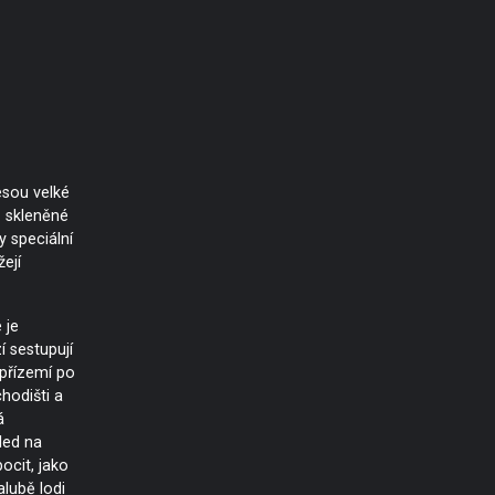
esou velké
 skleněné
 speciální
ejí
 je
í sestupují
 přízemí po
odišti a
á
led na
ocit, jako
alubě lodi