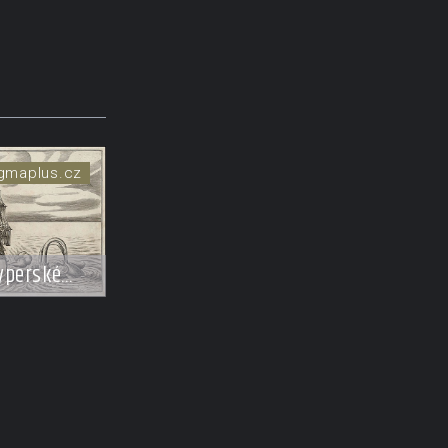
gmaplus.cz
yperské
rum s
u povahou