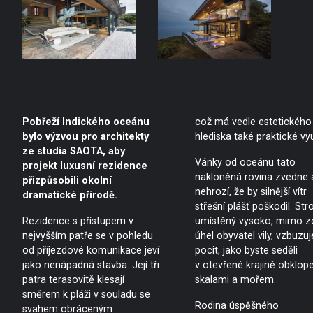
Pobřeží Indického oceánu
což má vedle estetického
bylo výzvou pro architekty
hlediska také praktické vyu
ze studia SAOTA, aby
Vánky od oceánu tato
projekt luxusní rezidence
nakloněná rovina zvedne 
přizpůsobili okolní
nehrozí, že by silnější vítr
dramatické přírodě.
střešní plášť poškodil. Str
Rezidence s přístupem v
umístěný vysoko, mimo z
nejvyšším patře se v pohledu
úhel obyvatel vily, vzbuzuj
od příjezdové komunikace jeví
pocit, jako byste seděli
jako nenápadná stavba. Její tři
v otevřené krajině obklop
patra terasovitě klesají
skalami a mořem.
směrem k pláži v souladu se
Rodina úspěšného
svahem obráceným