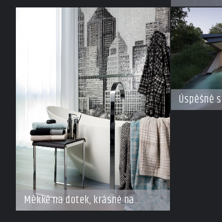
Úspěšně s
Měkké na dotek, krásné na
pohled