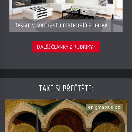
Design v kontrastu materiálů a barev
DALŠÍ ČLÁNKY Z RUBRIKY ›
TAKÉ SI PŘEČTĚTE
:
enigmaplus.cz