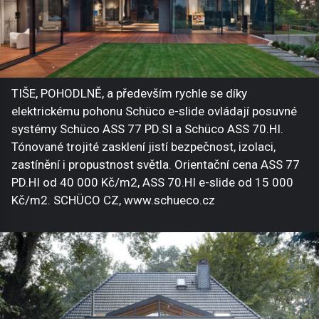
TIŠE, POHODLNĚ, a především rychle se díky
elektrickému pohonu Schüco e-slide ovládají posuvné
systémy Schüco ASS 77 PD.SI a Schüco ASS 70.HI.
Tónované trojité zasklení jistí bezpečnost, izolaci,
zastínění i propustnost světla. Orientační cena ASS 77
PD.HI od 40 000 Kč/m2, ASS 70.HI e-slide od 15 000
Kč/m2. SCHÜCO CZ, www.schueco.cz