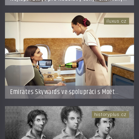
roztok!
iluxus.cz
Emirates Skywards ve spolupráci s Moët
Hennessy nabídne členům exkluzivní cestu do
světa Champagne
historyplus.cz