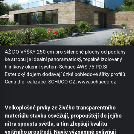
AŽ DO VÝŠKY 250 cm pro skleněně plochy od podlahy
ke stropu je ideální panoramatický, tepelně izolovaný
hliníkový okenní systém Schüco AWS 75 PD.SI.
Estetický dojem dodávají úzké pohledové šířky profilů.
Cena dle realizace. SCHÜCO CZ, www.schueco.cz
Velkoplošné prvky ze živého transparentního
materiálu stavbu osvěžují, propouštějí do jejího
nitra spoustu světla, a tím zlepšují kvalitu
vnitřního prostředí. Navíc významně ovlivňují