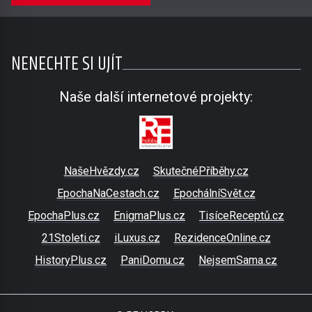
NENECHTE SI UJÍT
Naše další internetové projekty:
NašeHvězdy.cz
SkutečnéPříběhy.cz
EpochaNaCestach.cz
EpochálníSvět.cz
EpochaPlus.cz
EnigmaPlus.cz
TisíceReceptů.cz
21Stoleti.cz
iLuxus.cz
RezidenceOnline.cz
HistoryPlus.cz
PaniDomu.cz
NejsemSama.cz