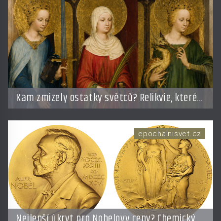
Kam zmizely ostatky světců? Relikvie, které
putují Evropou a dodnes budí úžas
epochalnisvet.cz
Nejlepší úkryt pro Nobelovy ceny? Chemický