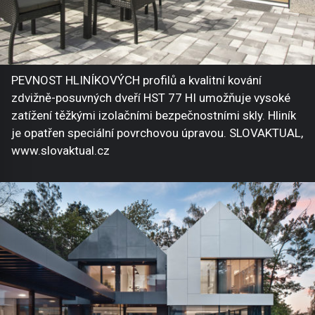
PEVNOST HLINÍKOVÝCH profilů a kvalitní kování
zdvižně-posuvných dveří HST 77 HI umožňuje vysoké
zatížení těžkými izolačními bezpečnostními skly. Hliník
je opatřen speciální povrchovou úpravou. SLOVAKTUAL,
www.slovaktual.cz