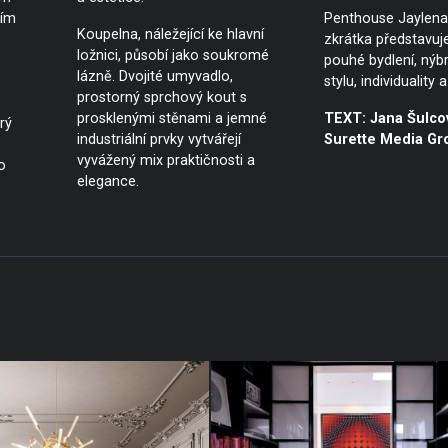
ším
Penthouse Jaylen
Koupelna, náležející ke hlavní
zkrátka představuje
ložnici, působí jako soukromé
pouhé bydlení, nýb
lázně. Dvojité umyvadlo,
stylu, individuality
prostorný sprchový kout s
prosklenými stěnami a jemné
TEXT: Jana Šulco
rý
industriální prvky vytvářejí
Surette Media Gr
vyvážený mix praktičnosti a
o
elegance.