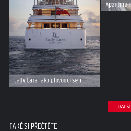
Apartmá n
Lady Lara jako plovoucí sen
DALŠÍ
TAKÉ SI PŘEČTĚTE