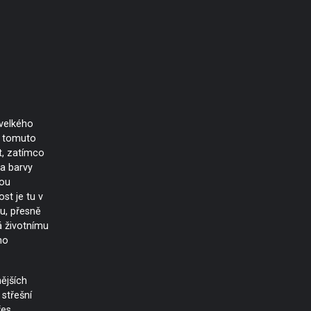
 velkého
i tomuto
t, zatímco
 a barvy
nou
st je tu v
u, přesně
á životnímu
ho
ějších
střešní
řes