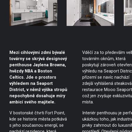
Mezi cihlovými zdmi bývalé
Vděčí za to především ve
továrny se skrývá designový
továrním oknům, která
penthouse Jaylena Browna,
poskytují zároveň otevřen
hvězdy NBA a Boston
výhledu na Seaport Distric
Celtics. Jde o prostors
přízemí se navíc nachází
výhledem na Seaport
zdejší vyhlášená steaková
District, v němž výška stropů
restaurace Mooo Seaport
nepochybně dosahuje míry
což jen zvyšuje exkluzivit
ambicí svého majitele.
místa.
V bostonské čtvrti Fort Point,
Interiér penthousu je perf
kde se historie města potkává
ukázkou toho, jak industriá
s jeho současnou energií, se
prvky zahrnout do luxusní
nachází rezidence, která
prostředí. Otevřený půdor