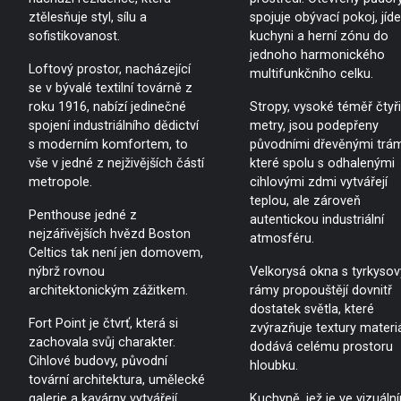
ztělesňuje styl, sílu a
spojuje obývací pokoj, jíde
sofistikovanost.
kuchyni a herní zónu do
jednoho harmonického
Loftový prostor, nacházející
multifunkčního celku.
se v bývalé textilní továrně z
roku 1916, nabízí jedinečné
Stropy, vysoké téměř čtyři
spojení industriálního dědictví
metry, jsou podepřeny
s moderním komfortem, to
původními dřevěnými trám
vše v jedné z nejživějších částí
které spolu s odhalenými
metropole.
cihlovými zdmi vytvářejí
teplou, ale zároveň
Penthouse jedné z
autentickou industriální
nejzářivějších hvězd Boston
atmosféru.
Celtics tak není jen domovem,
nýbrž rovnou
Velkorysá okna s tyrkyso
architektonickým zážitkem.
rámy propouštějí dovnitř
dostatek světla, které
Fort Point je čtvrť, která si
zvýrazňuje textury materi
zachovala svůj charakter.
dodává celému prostoru
Cihlové budovy, původní
hloubku.
tovární architektura, umělecké
galerie a kavárny vytvářejí
Kuchyně, jež je ve vizuáln