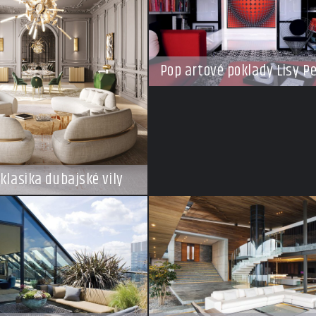
Pop artové poklady Lisy P
klasika dubajské vily