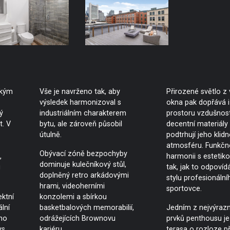
lkým
Vše je navrženo tak, aby
Přirozené světlo z
výsledek harmonizoval s
okna pak dopřává 
ý
industriálním charakterem
prostoru vzdušnos
t. V
bytu, ale zároveň působil
decentní materiály
útulně.
podtrhují jeho klid
atmosféru. Funkčno
Obývací zóně bezpochyby
,
harmonii s estetiko
dominuje kulečníkový stůl,
u
tak, jak to odpovíd
doplněný retro arkádovými
stylu profesionální
hrami, videoherními
sportovce.
ektní
konzolemi a sbírkou
lní
basketbalových memorabilií,
Jedním z nejvýrazn
ho
odrážejících Brownovu
prvků penthousu je 
ys
kariéru.
terasa o rozloze p