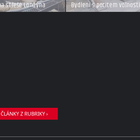
a střeše Londýna
Bydlení s pocitem volnost
mořeplavců
 ČLÁNKY Z RUBRIKY ›