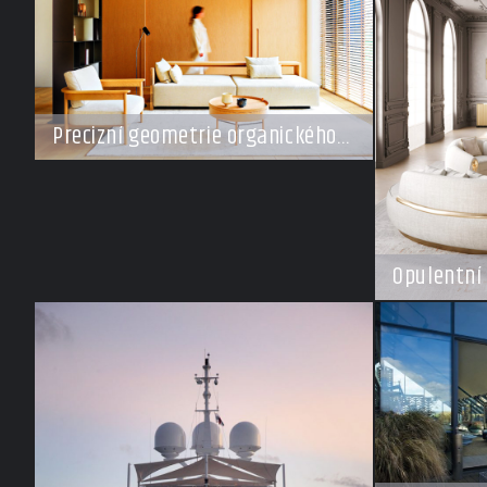
Precizní geometrie organického
klidu
Opulentní 