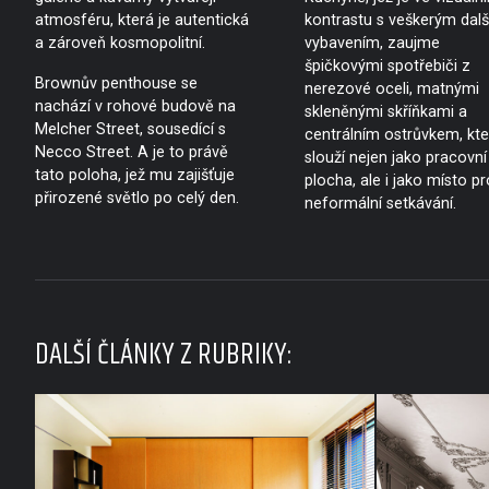
atmosféru, která je autentická
kontrastu s veškerým dal
a zároveň kosmopolitní.
vybavením, zaujme
špičkovými spotřebiči z
Brownův penthouse se
nerezové oceli, matnými
nachází v rohové budově na
skleněnými skříňkami a
Melcher Street, sousedící s
centrálním ostrůvkem, kte
Necco Street. A je to právě
slouží nejen jako pracovní
tato poloha, jež mu zajišťuje
plocha, ale i jako místo pr
přirozené světlo po celý den.
neformální setkávání.
DALŠÍ ČLÁNKY Z RUBRIKY: