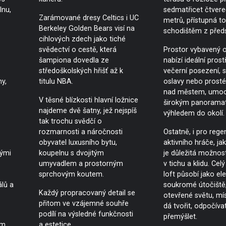
lnu,
sedmatřicet čtvere
Zarámované dresy Celtics i UC
metrů, přístupná t
Berkeley Golden Bears visí na
schodištěm z předs
cihlových zdech jako tiché
svědectví o cestě, která
Prostor vybavený 
šampiona dovedla ze
nabízí ideální prost
středoškolských hřišť až k
večerní posezení,
y,
titulu NBA.
oslavy nebo prosté 
nad městem, umo
V těsné blízkosti hlavní ložnice
širokým panorama
najdeme dvě šatny, jež nejspíš
výhledem do okolí.
tak trochu svědčí o
rozmarnosti a náročnosti
Ostatně, i pro rege
obyvatel luxusního bytu,
aktivního hráče, jak
vými
koupelnu s dvojitým
je důležitá možnos
umyvadlem a prostorným
v tichu a klidu. Cel
sprchovým koutem.
loft působí jako el
álů a
soukromé útočiště
Každý propracovaný detail se
otevřené světu, mís
přitom ve vzájemné souhře
dá tvořit, odpočívat,
podílí na výsledné funkčnosti
přemýšlet.
ím
a estetice.