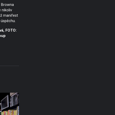
a Browna
 nikoliv
rž manifest
 a úspěchu.
vá, FOTO:
oup