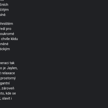
čních
očitým
íně.
ohništěm
ředí pro
 soukromé
chvíle klidu
cněné
tickým
neraci tak
o je Jaylen,
t relaxace
ý prostorný
egantní
, zároveň
to, kde se
 slavit i