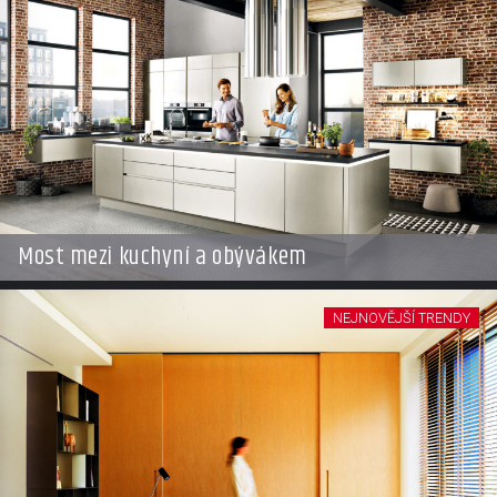
Most mezi kuchyní a obývákem
NEJNOVĚJŠÍ TRENDY