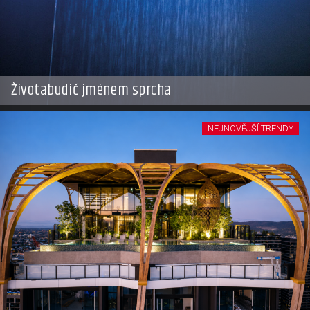
Životabudič jménem sprcha
NEJNOVĚJŠÍ TRENDY