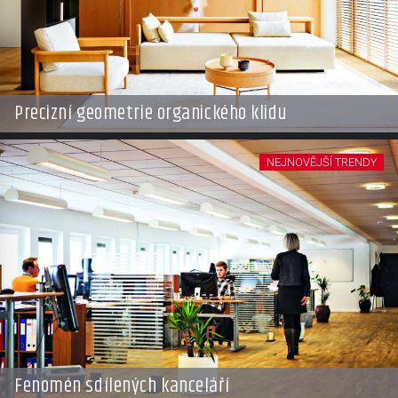
Precizní geometrie organického klidu
NEJNOVĚJŠÍ TRENDY
Fenomén sdílených kanceláří