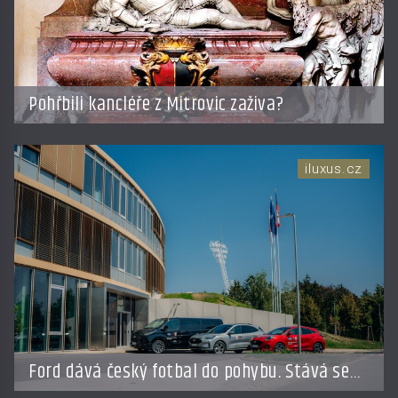
Pohřbili kancléře z Mitrovic zaživa?
iluxus.cz
Ford dává český fotbal do pohybu. Stává se
novým partnerem FAČR