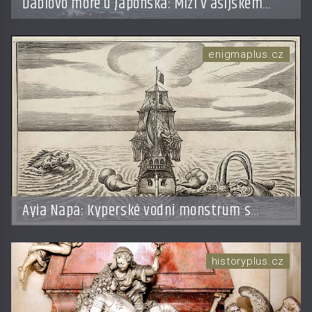
Ďáblovo moře u Japonska: Mizí v asijském
Bermudském trojúhelníku lodě ve spárech
neznámé síly?
enigmaplus.cz
Ayia Napa: Kyperské vodní monstrum s
mírumilovnou povahou
historyplus.cz