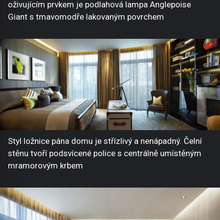
oživujícím prvkem je podlahová lampa Anglepoise
Giant s tmavomodře lakovaným povrchem
Styl ložnice pána domu je střízlivý a nenápadný. Čelní
stěnu tvoří podsvícené police s centrálně umístěným
mramorovým krbem