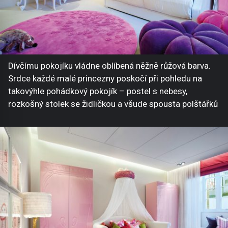
Dívčímu pokojíku vládne oblíbená něžně růžová barva.
Srdce každé malé princezny poskočí při pohledu na
takovýhle pohádkový pokojík – postel s nebesy,
rozkošný stolek se židličkou a všude spousta polštářků