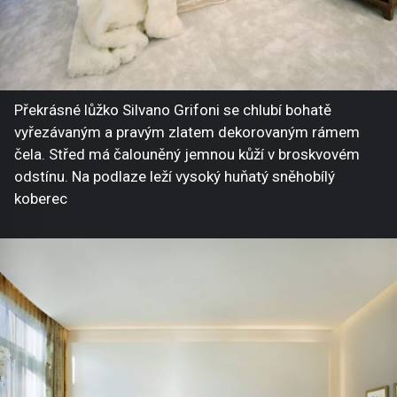
Překrásné lůžko Silvano Grifoni se chlubí bohatě
vyřezávaným a pravým zlatem dekorovaným rámem
čela. Střed má čalouněný jemnou kůží v broskvovém
odstínu. Na podlaze leží vysoký huňatý sněhobílý
koberec