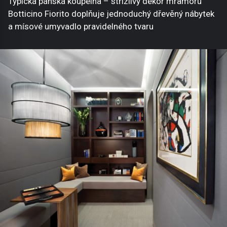
Typická pánská koupelna – střízlivý dekor mramoru
Botticino Fiorito doplňuje jednoduchý dřevěný nábytek
a mísové umyvadlo pravidelného tvaru