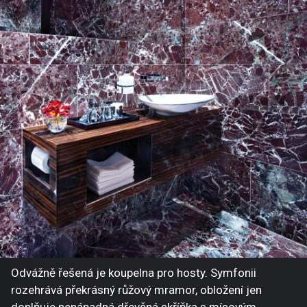
Odvážně řešená je koupelna pro hosty. Symfonii
rozehrává překrásný růžový mramor, obložení jen
doplňuje nenápadná dřevěná skříňka s mísovým