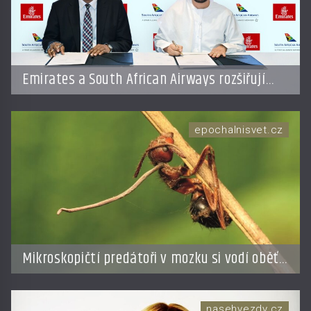
Emirates a South African Airways rozšiřují
partnerství. Cestujícím nově zpřístupní
dalších devět destinací v jižní a střední Africe
epochalnisvet.cz
Mikroskopičtí predátoři v mozku si vodí oběť
jako loutku
nasehvezdy.cz