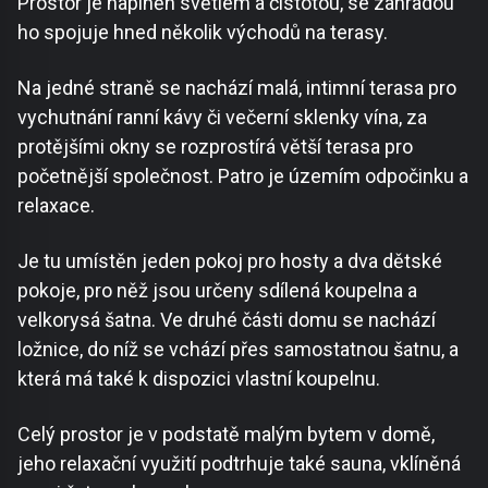
Prostor je naplněn světlem a čistotou, se zahradou
ho spojuje hned několik východů na terasy.
Na jedné straně se nachází malá, intimní terasa pro
vychutnání ranní kávy či večerní sklenky vína, za
protějšími okny se rozprostírá větší terasa pro
početnější společnost. Patro je územím odpočinku a
relaxace.
Je tu umístěn jeden pokoj pro hosty a dva dětské
pokoje, pro něž jsou určeny sdílená koupelna a
velkorysá šatna. Ve druhé části domu se nachází
ložnice, do níž se vchází přes samostatnou šatnu, a
která má také k dispozici vlastní koupelnu.
Celý prostor je v podstatě malým bytem v domě,
jeho relaxační využití podtrhuje také sauna, vklíněná