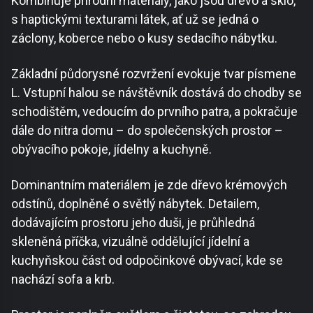
Kombinuje přírodní materiály, jako jsou dřevo a sklo,
s haptickými texturami látek, ať už se jedná o
záclony, koberce nebo o kusy sedacího nábytku.
Základní půdorysné rozvržení evokuje tvar písmene
L. Vstupní halou se návštěvník dostává do chodby se
schodištěm, vedoucím do prvního patra, a pokračuje
dále do nitra domu – do společenských prostor –
obývacího pokoje, jídelny a kuchyně.
Dominantním materiálem je zde dřevo krémových
odstínů, doplněné o světlý nábytek. Detailem,
dodávajícím prostoru jeho duši, je průhledná
skleněná příčka, vizuálně oddělující jídelní a
kuchyňskou část od odpočinkové obývací, kde se
nachází sofa a krb.