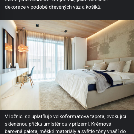
dekorace v podobě dřevěných váz a košíků.
V ložnici se uplatňuje velkoformátová tapeta, evokující
skleněnou příčku umístěnou v přízemí. Krémová
barevná paleta, měkké materiály a světlé tóny vnáší do