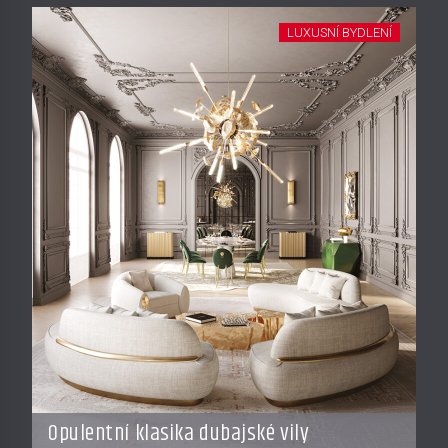
LUXUSNÍ BYDLENÍ
Opulentní klasika dubajské vily