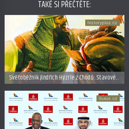
TAKÉ SI PŘEČTĚTE
:
historyplus.cz
Světoběžník Jindřich Hýzrle z Chodů: Stavové
ho měli za zrádce
iluxus.cz