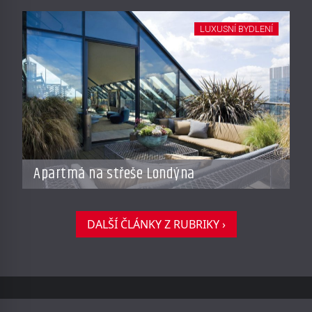
LUXUSNÍ BYDLENÍ
Apartmá na střeše Londýna
DALŠÍ ČLÁNKY Z RUBRIKY ›