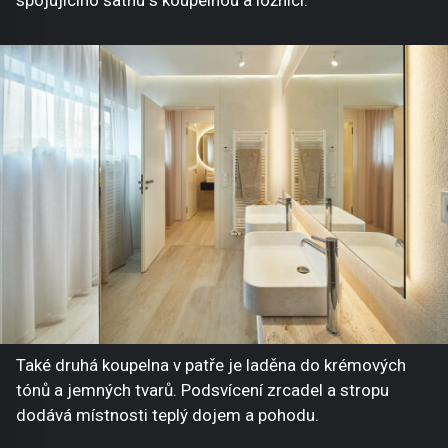
spojujícího šatnu s koupelnou a ložnicí.
Také druhá koupelna v patře je laděna do krémových
tónů a jemných tvarů. Podsvícení zrcadel a stropu
dodává místnosti teplý dojem a pohodu.