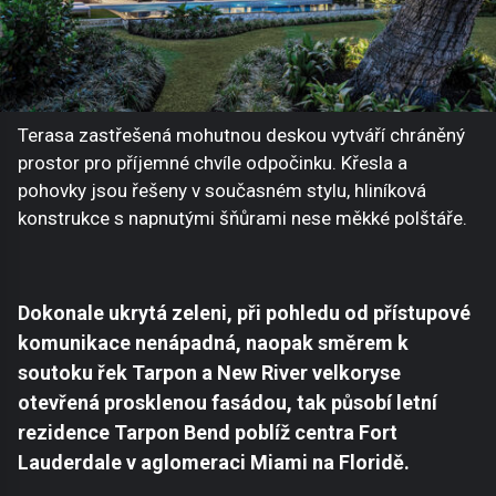
Terasa zastřešená mohutnou deskou vytváří chráněný
prostor pro příjemné chvíle odpočinku. Křesla a
pohovky jsou řešeny v současném stylu, hliníková
konstrukce s napnutými šňůrami nese měkké polštáře.
Dokonale ukrytá zeleni, při pohledu od přístupové
komunikace nenápadná, naopak směrem k
soutoku řek Tarpon a New River velkoryse
otevřená prosklenou fasádou, tak působí letní
rezidence Tarpon Bend poblíž centra Fort
Lauderdale v aglomeraci Miami na Floridě.