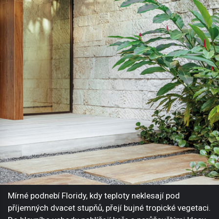
Mírné podnebí Floridy, kdy teploty neklesají pod
příjemných dvacet stupňů, přejí bujné tropické vegetaci.