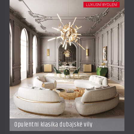
LUXUSNÍ BYDLENÍ
Opulentní klasika dubajské vily