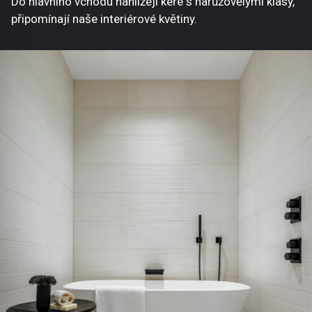
Do hlavního vchodu nahlížejí keře s narůžovělými klasy,
připomínají naše interiérové květiny.