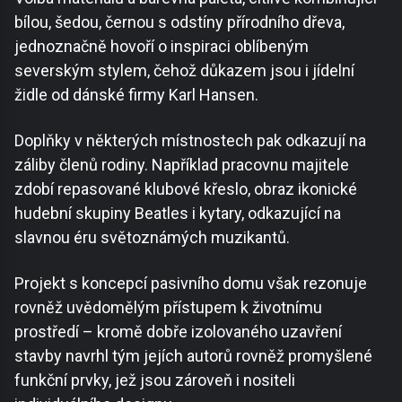
bílou, šedou, černou s odstíny přírodního dřeva,
jednoznačně hovoří o inspiraci oblíbeným
severským stylem, čehož důkazem jsou i jídelní
židle od dánské firmy Karl Hansen.
Doplňky v některých místnostech pak odkazují na
záliby členů rodiny. Například pracovnu majitele
zdobí repasované klubové křeslo, obraz ikonické
hudební skupiny Beatles i kytary, odkazující na
slavnou éru světoznámých muzikantů.
Projekt s koncepcí pasivního domu však rezonuje
rovněž uvědomělým přístupem k životnímu
prostředí – kromě dobře izolovaného uzavření
stavby navrhl tým jejích autorů rovněž promyšlené
funkční prvky, jež jsou zároveň i nositeli