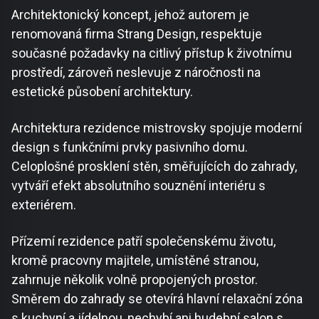
Architektonický koncept, jehož autorem je
renomovaná firma Strang Design, respektuje
současné požadavky na citlivý přístup k životnímu
prostředí, zároveň neslevuje z náročnosti na
estetické působení architektury.
Architektura rezidence mistrovsky spojuje moderní
design s funkčními prvky pasivního domu.
Celoplošné prosklení stěn, směřujících do zahrady,
vytváří efekt absolutního souznění interiéru s
exteriérem.
Přízemí rezidence patří společenskému životu,
kromě pracovny majitele, umístěné stranou,
zahrnuje několik volně propojených prostor.
Směrem do zahrady se otevírá hlavní relaxační zóna
s kuchyní a jídelnou, nechybí ani hudební salon s