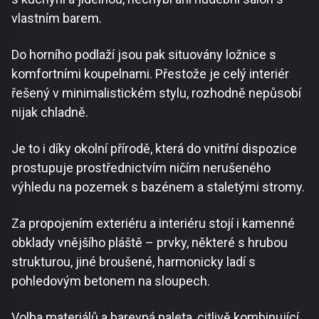
vlastním barem.
Do horního podlaží jsou pak situovány ložnice s
komfortními koupelnami. Přestože je celý interiér
řešený v minimalistickém stylu, rozhodně nepůsobí
nijak chladně.
Je to i díky okolní přírodě, která do vnitřní dispozice
prostupuje prostřednictvím ničím nerušeného
výhledu na pozemek s bazénem a staletými stromy.
Za propojením exteriéru a interiéru stojí i kamenné
obklady vnějšího pláště – prvky, některé s hrubou
strukturou, jiné broušené, harmonicky ladí s
pohledovým betonem na sloupech.
Volba materiálů a barevná paleta, citlivě kombinující