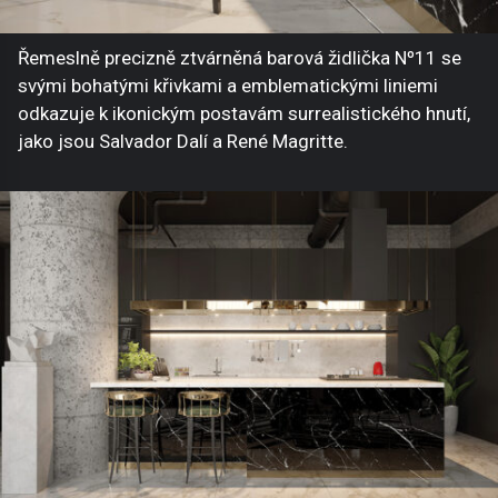
Řemeslně precizně ztvárněná barová židlička Nº11 se
svými bohatými křivkami a emblematickými liniemi
odkazuje k ikonickým postavám surrealistického hnutí,
jako jsou Salvador Dalí a René Magritte.