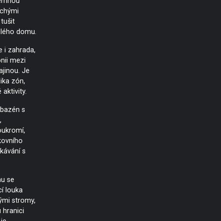
jemnou
uchými
 tušit
elého domu.
e i zahrada,
nii mezi
jinou. Je
ika zón,
aktivity.
 bazén s
,
soukromí,
kovního
tkávání s
mu se
í louka
ými stromy,
 hranici