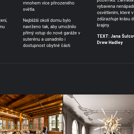
pozemku. Zahrada 
mnohem více přirozeného
vybavena nenápa
světla.
osvětlením, které v
zdůrazňuje krásu 
ení,
Nejbližší okolí domu bylo
krajiny.
ému
navrženo tak, aby umožnilo
přímý vstup do nové garáže v
TEXT: Jana Šulco
suterénu a usnadnilo i
Drew Hadley
dostupnost obytné části