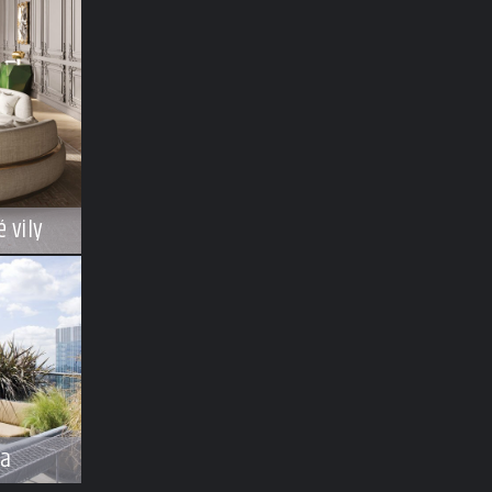
 vily
na