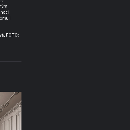
je
dným
 noci
domu i
vá, FOTO: