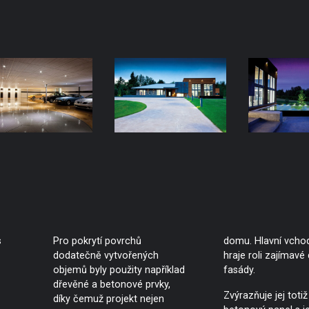
s
Pro pokrytí povrchů
domu. Hlavní vcho
dodatečně vytvořených
hraje roli zajímav
objemů byly použity například
fasády.
dřevěné a betonové prvky,
Zvýrazňuje jej toti
díky čemuž projekt nejen