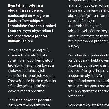
designérem předložili
Nyní tahle moderní a
majitelům odvážný konce
elegantní rezidence,
velkorysé proměny celéh
nacházející se v regionu
objektu. Vnější transform
Eastern Townships v
vytvořená novým
kanadském Quebecu, nabízí
uspořádáním objemů,
komfort svým obyvatelům i
přidáním velkoformátový
reprezentativní prostor
oken a kontrastních mater
unikátní sbírce.
zcela proměnila proporce
budovy.
Prvním záměrem majitelů,
vášnivých sběratelů, bylo
Původně šlo o jednoduch
upravit stárnoucí nemovitost
bungalov na tříhektarové
tak, aby v ní mohli parkovat a
pozemku uprostřed krásn
vystavovat sbírku svých
kopcovité krajiny. Inspirov
jedenácti historických vozidel.
moderním stylem však
Zároveň je ale lákala myšlenka
majitelé nakonec souhlasil
přístavby, jež by dokázala
nejen s velkorysou renova
vytvořit menší apartmá.
ale i s významným rozšíř
rezidence.
Tato idea nakonec podnítila
jejich vizi zmodernizovat a
Součástí rekonstrukce byl