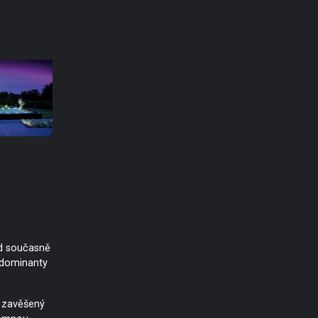
d současně
é dominanty
ž zavěšený