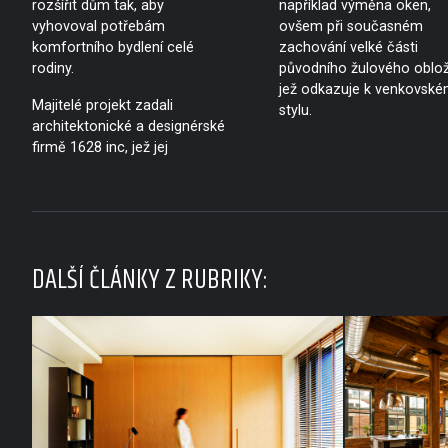
rozšířit dům tak, aby
například výměna oken,
vyhovoval potřebám
ovšem při současném
komfortního bydlení celé
zachování velké části
rodiny.
původního žulového oblož
jež odkazuje k venkovsk
Majitelé projekt zadali
stylu.
architektonické a designérské
firmě 1628 inc, jež jej
DALŠÍ ČLÁNKY Z RUBRIKY: