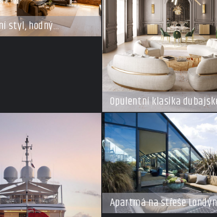
ní styl, hodný
Opulentní klasika dubajské
Apartmá na střeše Londý