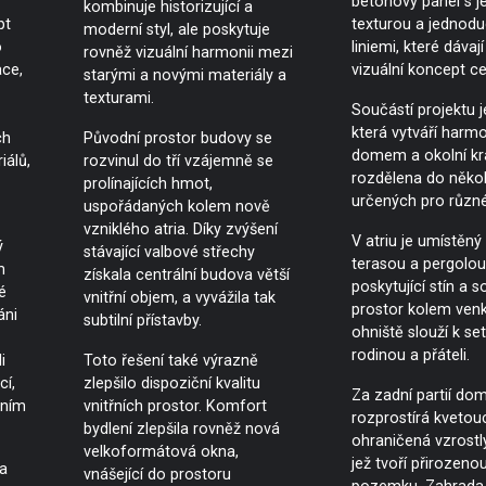
betonový panel s 
kombinuje historizující a
pt
texturou a jednod
moderní styl, ale poskytuje
o
liniemi, které dávají
rovněž vizuální harmonii mezi
ace,
vizuální koncept c
starými a novými materiály a
texturami.
Součástí projektu j
která vytváří harmo
ch
Původní prostor budovy se
domem a okolní kra
iálů,
rozvinul do tří vzájemně se
rozdělena do někol
prolínajících hmot,
určených pro různé 
uspořádaných kolem nově
vzniklého atria. Díky zvýšení
V atriu je umístěný
ý
stávající valbové střechy
terasou a pergolou
m
získala centrální budova větší
poskytující stín a 
é
vnitřní objem, a vyvážila tak
prostor kolem ven
áni
subtilní přístavby.
ohniště slouží k se
rodinou a přáteli.
i
Toto řešení také výrazně
cí,
zlepšilo dispoziční kvalitu
Za zadní partií do
ením
vnitřních prostor. Komfort
rozprostírá kvetouc
bydlení zlepšila rovněž nová
ohraničená vzrostl
velkoformátová okna,
jež tvoří přirozenou
a
vnášející do prostoru