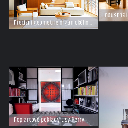
Industriál
šampiona
Precizní geometrie organického
klidu
Pop artové poklady Lisy Perry