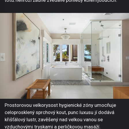
Prostorovou velkorysost hygienické zóny umocňuje
celoprosklený sprchový kout, punc luxusu jí dodává
křišťálový lustr, zavěšený nad velkou vanou se
vzduchovými tryskami a perličkovou masáží.