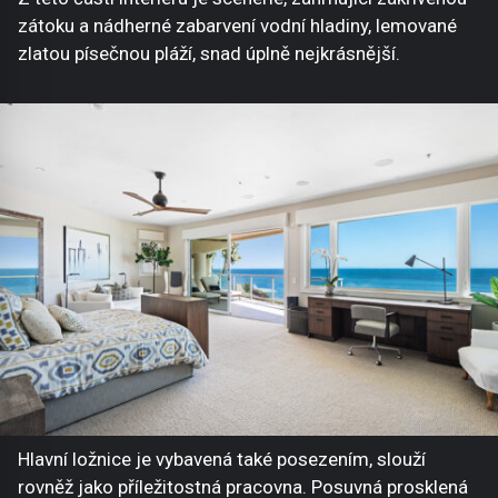
zátoku a nádherné zabarvení vodní hladiny, lemované
zlatou písečnou pláží, snad úplně nejkrásnější.
Hlavní ložnice je vybavená také posezením, slouží
rovněž jako příležitostná pracovna. Posuvná prosklená