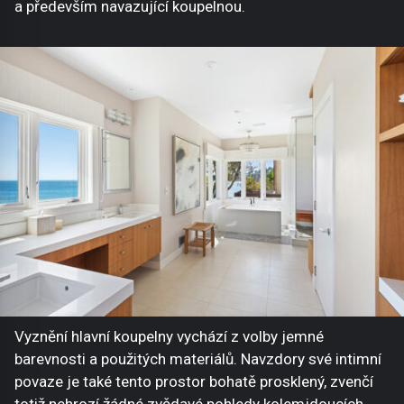
a především navazující koupelnou.
Vyznění hlavní koupelny vychází z volby jemné
barevnosti a použitých materiálů. Navzdory své intimní
povaze je také tento prostor bohatě prosklený, zvenčí
totiž nehrozí žádné zvědavé pohledy kolemjdoucích.