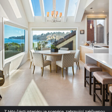
Z této části interiéru je scenérie, zahrnující zakřivenou