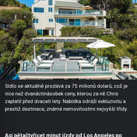
Sídlo se aktuálně prodává za 75 milionů dolarů, což je
více než dvanáctinásobek ceny, kterou za ně Chris
zaplatil před dvaceti lety. Nabídka odráží exkluzivitu a
prestiž destinace, známé nemovitostmi nejvyšší třídy.
Asi pětačtyřicet minut jízdy od Los Angeles po