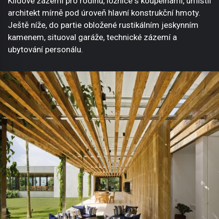
Klidové zázemí pro rodinu, ložnice s koupelnami, umístil
architekt mírně pod úroveň hlavní konstrukční hmoty.
Ještě níže, do partie obložené rustikálním jeskynním
kamenem, situoval garáže, technické zázemí a
ubytování personálu.