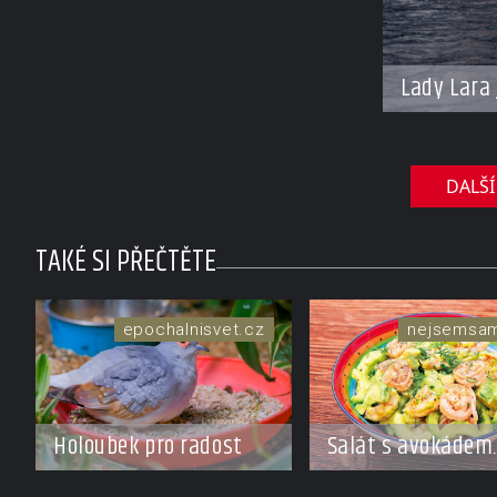
Lady Lara 
DALŠÍ
TAKÉ SI PŘEČTĚTE
epochalnisvet.cz
nejsemsa
Holoubek pro radost
Salát s avokádem
a krevetkami