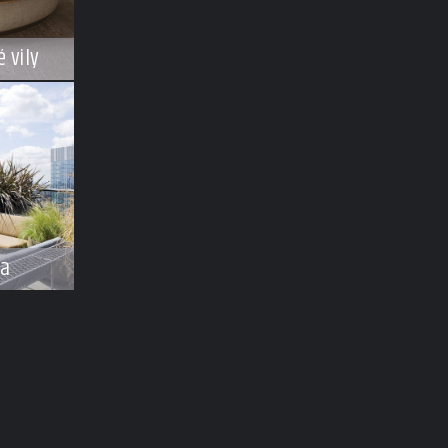
 vily
na