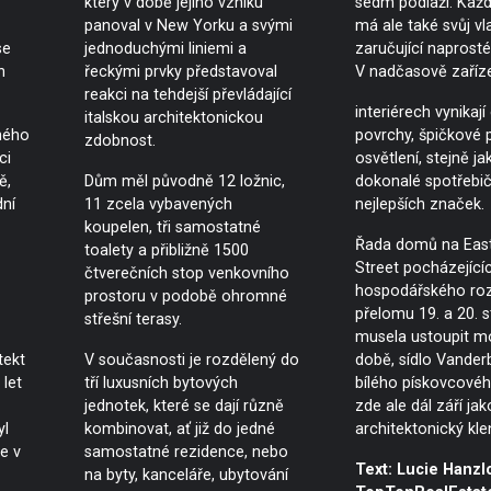
který v době jejího vzniku
sedm podlaží. Každ
panoval v New Yorku a svými
má ale také svůj vla
se
jednoduchými liniemi a
zaručující naprost
h
řeckými prvky představoval
V nadčasově zaříz
reakci na tehdejší převládající
interiérech vynikají
italskou architektonickou
ného
povrchy, špičkové 
zdobnost.
ci
osvětlení, stejně ja
ě,
Dům měl původně 12 ložnic,
dokonalé spotřebič
dní
11 zcela vybavených
nejlepších značek.
koupelen, tři samostatné
Řada domů na Eas
toalety a přibližně 1500
Street pocházející
čtverečních stop venkovního
hospodářského r
prostoru v podobě ohromné
přelomu 19. a 20. s
střešní terasy.
musela ustoupit m
tekt
V současnosti je rozdělený do
době, sídlo Vanderb
 let
tří luxusních bytových
bílého pískovcové
jednotek, které se dají různě
zde ale dál září ja
yl
kombinovat, ať již do jedné
architektonický kle
e v
samostatné rezidence, nebo
Text: Lucie Hanzlo
na byty, kanceláře, ubytování