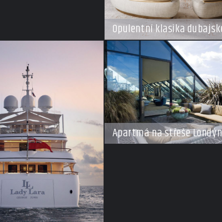
Opulentní klasika dubajské
Apartmá na střeše Londý