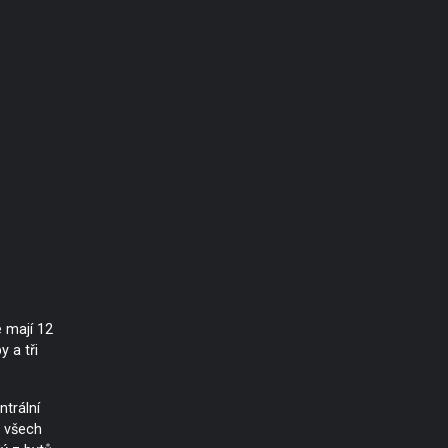
 mají 12
 a tři
trální
e všech