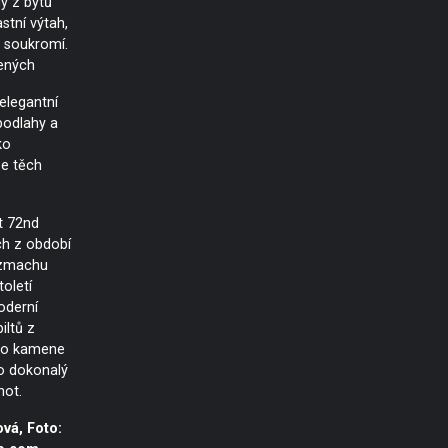
ý z bytů
stní výtah,
é soukromí.
ených
 elegantní
podlahy a
ko
e těch
t 72nd
ch z období
ozmachu
toletí
oderní
iltů z
ho kamene
ko dokonalý
not.
vá, Foto: