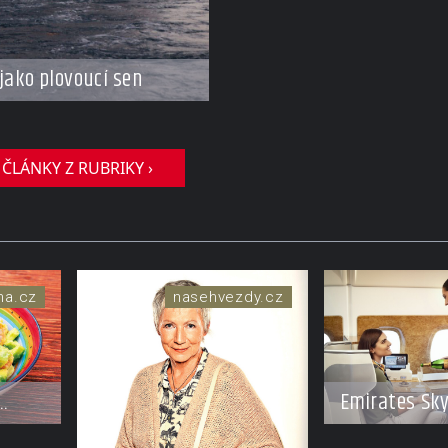
jako plovoucí sen
 ČLÁNKY Z RUBRIKY ›
ma.cz
nasehvezdy.cz
Emirates Sk
spolupráci s