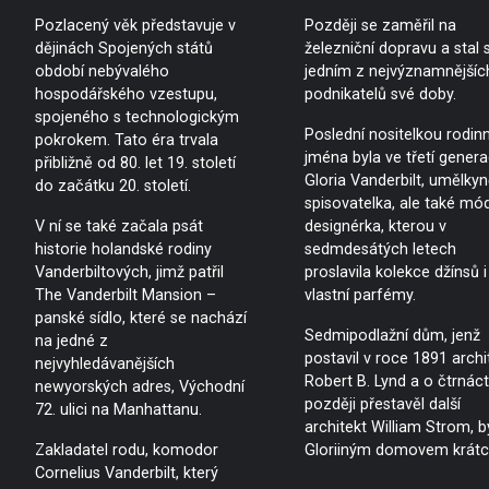
Pozlacený věk představuje v
Později se zaměřil na
dějinách Spojených států
železniční dopravu a stal 
období nebývalého
jedním z nejvýznamnějšíc
hospodářského vzestupu,
podnikatelů své doby.
spojeného s technologickým
Poslední nositelkou rodin
pokrokem. Tato éra trvala
jména byla ve třetí genera
přibližně od 80. let 19. století
Gloria Vanderbilt, umělkyn
do začátku 20. století.
spisovatelka, ale také mó
V ní se také začala psát
designérka, kterou v
historie holandské rodiny
sedmdesátých letech
Vanderbiltových, jimž patřil
proslavila kolekce džínsů i
The Vanderbilt Mansion –
vlastní parfémy.
panské sídlo, které se nachází
Sedmipodlažní dům, jenž
na jedné z
postavil v roce 1891 archi
nejvyhledávanějších
Robert B. Lynd a o čtrnáct
newyorských adres, Východní
později přestavěl další
72. ulici na Manhattanu.
architekt William Strom, b
Zakladatel rodu, komodor
Gloriiným domovem krátc
Cornelius Vanderbilt, který