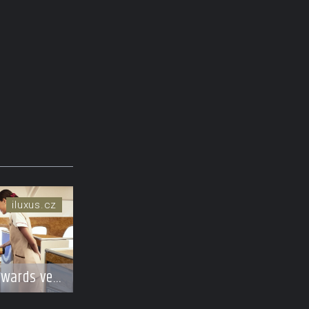
iluxus.cz
ywards ve
 Moët