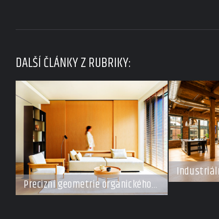
DALŠÍ ČLÁNKY Z RUBRIKY:
Industriál
šampiona
Precizní geometrie organického
klidu