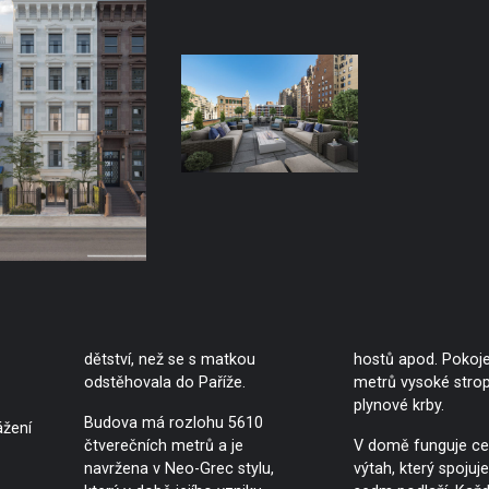
dětství, než se s matkou
hostů apod. Pokoje
odstěhovala do Paříže.
metrů vysoké stropy
plynové krby.
Budova má rozlohu 5610
ážení
čtverečních metrů a je
V domě funguje cen
navržena v Neo-Grec stylu,
výtah, který spojuj