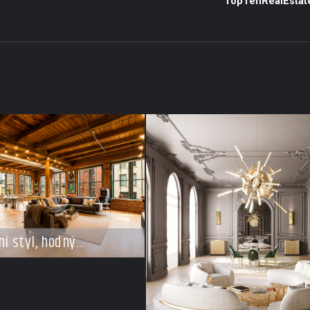
TopTenRealEstat
ní styl, hodný