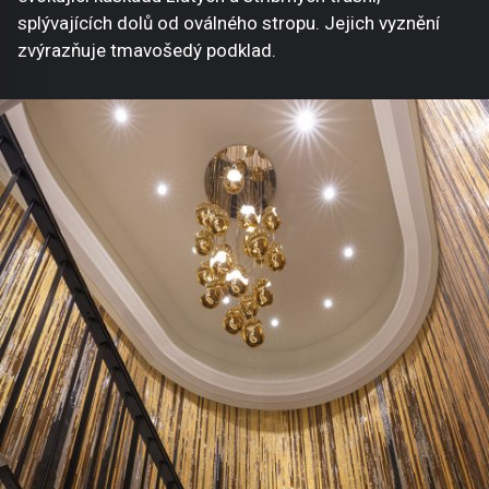
splývajících dolů od oválného stropu. Jejich vyznění
zvýrazňuje tmavošedý podklad.