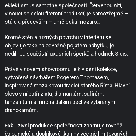
eklektismus samotné společnosti. Červenou nití,
vinoucí se celou firemní produkcí, je samozřejmě –
stále a především – umělecká mozaika.
Kromě stěn a různých povrchů v interiéru se
objevuje také na odvážně pojatém nábytku, je
nedílnou součástí luxusních šperků a hodinek Sicis.
Právě v novém showroomu je k vidění kolekce,
vytvořená návrhářem Rogerem Thomasem,
inspirovaná mozaikovou tradicí starého Říma. Hlavní
slovo v ní patří zlatu, diamantům, safírům,
tanzanitům a mnoha dalším pečlivě vybíraným
drahokamům.
Exkluzivní produkce společnosti zahrnuje rovněž
čalounické a doplňkové tkaniny včetně limitovaných