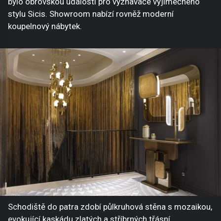
bylo obrovskou událostí pro vyznavače výjimečného
stylu Sicis. Showroom nabízí rovněž moderní
koupelnový nábytek.
Schodiště do patra zdobí půlkruhová stěna s mozaikou,
evokující kaskádu zlatých a stříbrných třásní,