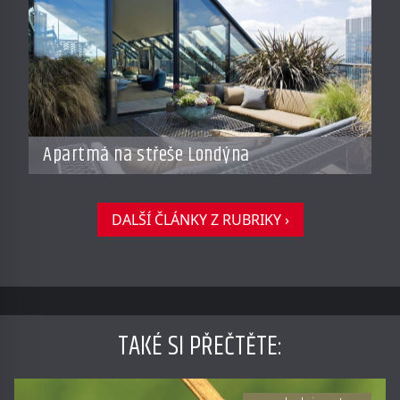
Apartmá na střeše Londýna
DALŠÍ ČLÁNKY Z RUBRIKY ›
TAKÉ SI PŘEČTĚTE
: