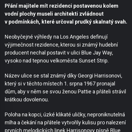
Přání majitele mít rezidenci postavenou kolem
vodní plochy museli architekti zvládnout
v podmínkách, které určoval prudký skalnatý svah.
Neobyčejné výhledy na Los Angeles definují
výjimečnost rezidence, kterou si známý hudební
producent nechal postavit v ulici Blue Jay Way,
vysoko nad tepnou velkoměsta Sunset Strip.
Název ulice se stal známý díky Georgi Harrisonovi,
který si v těchto místech 1. srpna 1967 pronajal
dům, aby v něm se svou ženou Pattie a přáteli strávil
krátkou dovolenou.
Poloha na kopci, úzké klikaté uličky, neproniknutelná
mlha a čekání na přátele vytvořily kulisu pro nalezení
prvních melodických linek Harrisonovy písně Blue