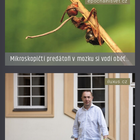
epochalnisvet.cz
Mikroskopičtí predátoři v mozku si vodí oběť
jako loutku
iluxus.cz