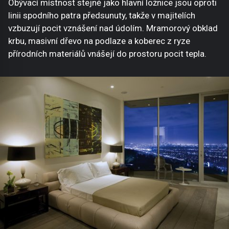
Obývací místnost stejně jako hlavní ložnice jsou oproti
linii spodního patra předsunuty, takže v majitelích
vzbuzují pocit vznášení nad údolím. Mramorový obklad
krbu, masivní dřevo na podlaze a koberec z ryze
přírodních materiálů vnášejí do prostoru pocit tepla.