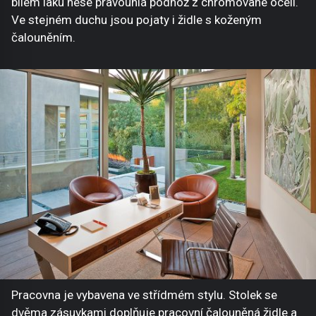
bílém laku nese pravoúhlá podnož z chromované oceli.
Ve stejném duchu jsou pojaty i židle s koženým
čalouněním.
Pracovna je vybavena ve střídmém stylu. Stolek se
dvěma zásuvkami doplňuje pracovní čalouněná židle a