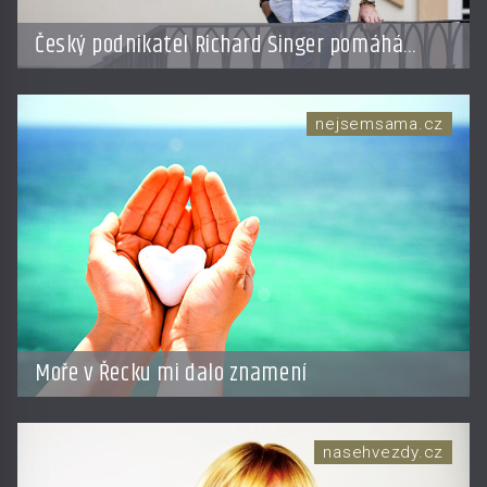
Český podnikatel Richard Singer pomáhá
přenést bhútánský koncept hrubého
národního štěstí do světa byznysu
nejsemsama.cz
Moře v Řecku mi dalo znamení
nasehvezdy.cz