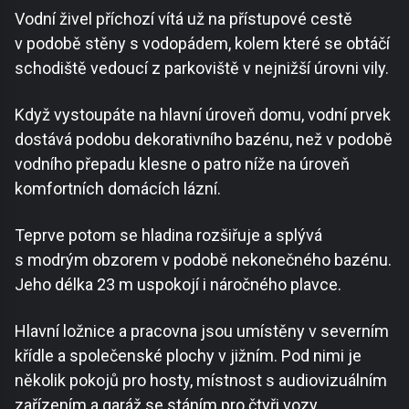
Vodní živel příchozí vítá už na přístupové cestě
v podobě stěny s vodopádem, kolem které se obtáčí
schodiště vedoucí z parkoviště v nejnižší úrovni vily.
Když vystoupáte na hlavní úroveň domu, vodní prvek
dostává podobu dekorativního bazénu, než v podobě
vodního přepadu klesne o patro níže na úroveň
komfortních domácích lázní.
Teprve potom se hladina rozšiřuje a splývá
s modrým obzorem v podobě nekonečného bazénu.
Jeho délka 23 m uspokojí i náročného plavce.
Hlavní ložnice a pracovna jsou umístěny v severním
křídle a společenské plochy v jižním. Pod nimi je
několik pokojů pro hosty, místnost s audiovizuálním
zařízením a garáž se stáním pro čtyři vozy.