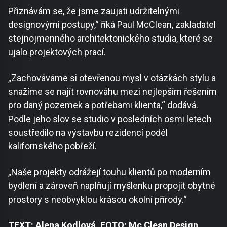
Přiznávám se, že jsme zaujati udržitelnými
designovými postupy,“ říká Paul McClean, zakladatel
stejnojmenného architektonického studia, které se
ujalo projektových prací.
„Zachováváme si otevřenou mysl v otázkách stylu a
snažíme se najít rovnováhu mezi nejlepším řešením
pro daný pozemek a potřebami klienta,“ dodává.
Podle jeho slov se studio v posledních osmi letech
soustředilo na výstavbu rezidencí podél
kalifornského pobřeží.
„Naše projekty odrážejí touhu klientů po moderním
bydlení a zároveň naplňují myšlenku propojit obytné
prostory s neobvyklou krásou okolní přírody.“
TEXT: Alena Kodlová, FOTO: Mc Clean Design