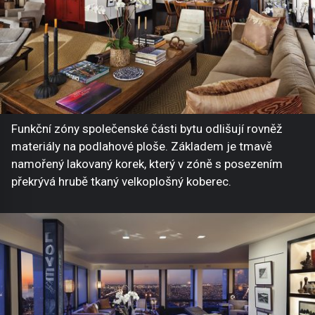
Funkční zóny společenské části bytu odlišují rovněž
materiály na podlahové ploše. Základem je tmavě
namořený lakovaný korek, který v zóně s posezením
překrývá hrubě tkaný velkoplošný koberec.