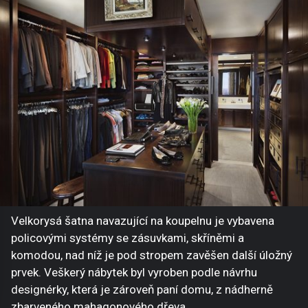
Velkorysá šatna navazující na koupelnu je vybavena
policovými systémy se zásuvkami, skříněmi a
komodou, nad níž je pod stropem zavěšen další úložný
prvek. Veškerý nábytek byl vyroben podle návrhu
designérky, která je zároveň paní domu, z nádherně
zbarveného mahagonového dřeva.