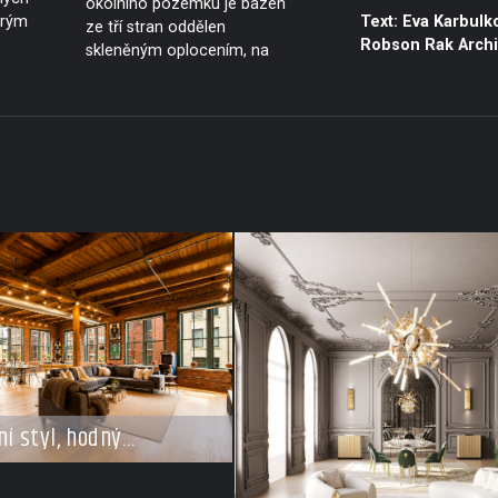
okolního pozemku je bazén
trým
Text: Eva Karbulko
ze tří stran oddělen
Robson Rak Archi
skleněným oplocením, na
ní styl, hodný