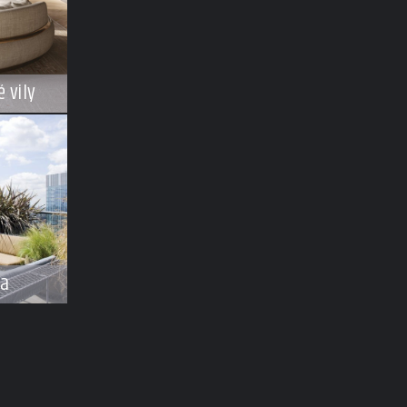
 vily
na