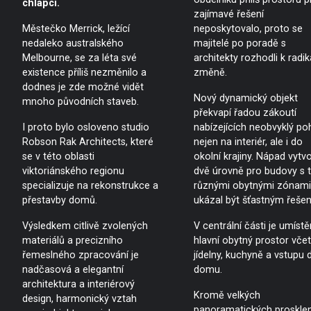
chlapci.
zajímavé řešení
Městečko Merrick, ležící
neposkytovalo, proto se
nedaleko australského
majitelé po poradě s
Melbourne, se za léta své
architekty rozhodli k radik
existence příliš nezměnilo a
změně.
dodnes je zde možné vidět
Nový dynamický objekt
mnoho původních staveb.
překvapí řadou zákoutí
I proto bylo osloveno studio
nabízejících neobvyklý po
Robson Rak Architects, které
nejen na interiér, ale i do
se v této oblasti
okolní krajiny. Nápad vytvo
viktoriánského regionu
dvě úrovně pro budovy s 
specializuje na rekonstrukce a
různými obytnými zónami
přestavby domů.
ukázal být šťastným řešen
Výsledkem citlivě zvolených
V centrální části je umístě
materiálů a precizního
hlavní obytný prostor vče
řemeslného zpracování je
jídelny, kuchyně a vstupu 
nadčasová a elegantní
domu.
architektura a interiérový
Kromě velkých
design, harmonický vztah
panoramatických proskle