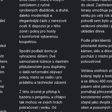
ostrůvkem z ručně
do okolí. Zastřeše
vyrobených dlaždiček, a druhé,
terasy umožňuje p
daleko modernější a
venku po celý rok a
ální
elegantnější části z nerezové
pohodlí sem bylo 
oceli. K dispozici je v této
venkovní ohniště i 
zóně i pokoj pro hosty
ukládání dřeva.
s komfortně vybavenou
Podle přání klientů 
koupelnou.
hled
přestavbě domu po
Spodní podlaží domu je
kámen, sklo a dřevo
řit
vyhrazeno dětem. Dvě
pochází z místní p
třemi
samostatné ložnice s vlastním
poloostrově.
 se
příslušenstvím jsou doplněny
Většina vnitřních 
ím.
o další neformální obývací
krásný, teplý a text
pokoj, místo se našlo i pro
n
a se šířkou 400 
prádelnu a technické zázemí.
tně
pásem silné pěnov
do
Z této úrovně je přístup k
pomáhají přirozen
bazénu s pergolou, a chlapci
konzistentní vnitřní
tak mohou ve svých hrách
stejně jako dvojité 
pokračovat i venku. Od
oken a posuvných d
ných