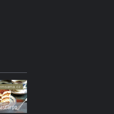
semsama.cz
mascarpone