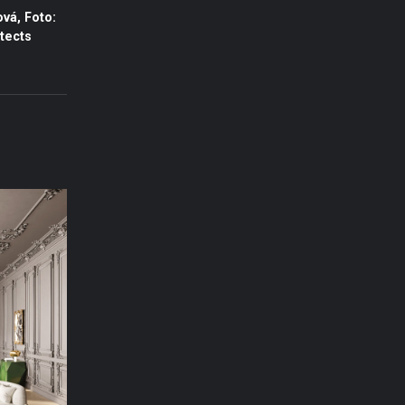
vá, Foto:
tects