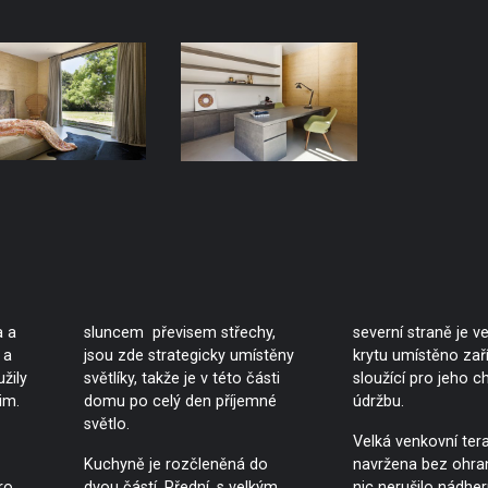
a a
sluncem převisem střechy,
severní straně je 
 a
jsou zde strategicky umístěny
krytu umístěno zař
žily
světlíky, takže je v této části
sloužící pro jeho c
im.
domu po celý den příjemné
údržbu.
světlo.
Velká venkovní tera
Kuchyně je rozčleněná do
navržena bez ohran
ro
dvou částí. Přední, s velkým
nic nerušilo nádher