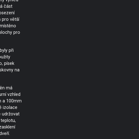
ná část
osezení
 pro větší
umístěno
plochy pro
byly při
užity
, písek
ískovny na
stěn má
urní vzhled
mm a 100mm
é izolace
ě udržovat
 teplotu,
zasklení
veří.