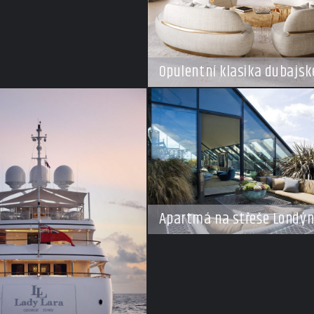
Opulentní klasika dubajské
Apartmá na střeše Londý