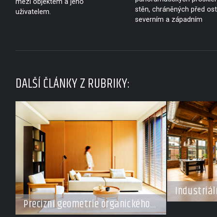
mezi objektem a jeho
stěn, chráněných před os
uživatelem.
severním a západním
DALŠÍ ČLÁNKY Z RUBRIKY:
Industriál
šampiona
Precizní geometrie organického
klidu