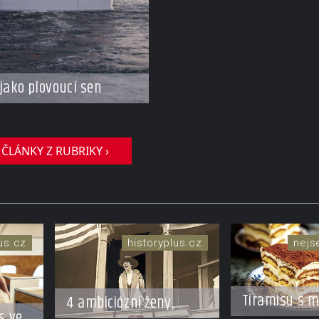
jako plovoucí sen
 ČLÁNKY Z RUBRIKY ›
xus.cz
historyplus.cz
nej
Tiramisu s 
4 ambiciózní ženy,
s ve