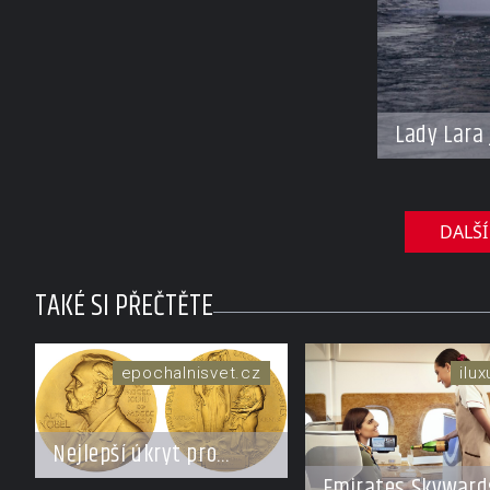
Lady Lara 
DALŠÍ
TAKÉ SI PŘEČTĚTE
epochalnisvet.cz
ilu
Nejlepší úkryt pro
Nobelovy ceny?
Emirates Skyward