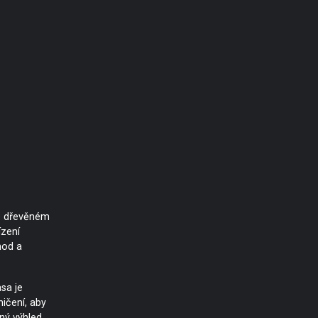
ve dřevěném
ízení
hod a
sa je
ičení, aby
ný výhled