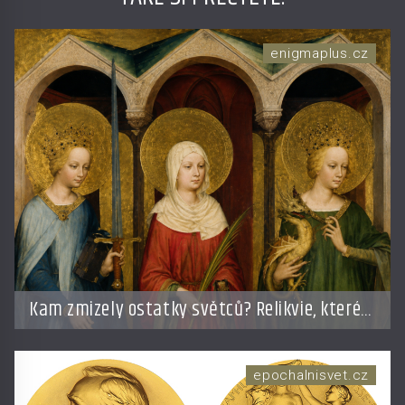
enigmaplus.cz
Kam zmizely ostatky světců? Relikvie, které
putují Evropou a dodnes budí úžas
epochalnisvet.cz