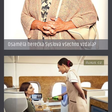
Osamělá herečka Syslová všechno vzdala?
iluxus.cz