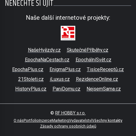
NENECHTE SI UJÍT
Naše další internetové projekty:
NašeHvězdy.cz
SkutečnéPříběhy.cz
EpochaNaCestach.cz
EpochálníSvět.cz
EpochaPlus.cz
EnigmaPlus.cz
TisíceReceptů.cz
21Stoleti.cz
iLuxus.cz
RezidenceOnline.cz
HistoryPlus.cz
PaniDomu.cz
NejsemSama.cz
©
RF HOBBY s.r.o.
O nás
Portfolio
Inzerce
Marketing
Vydavatelství
Všechny kontakty
Zásady ochrany osobních údajů