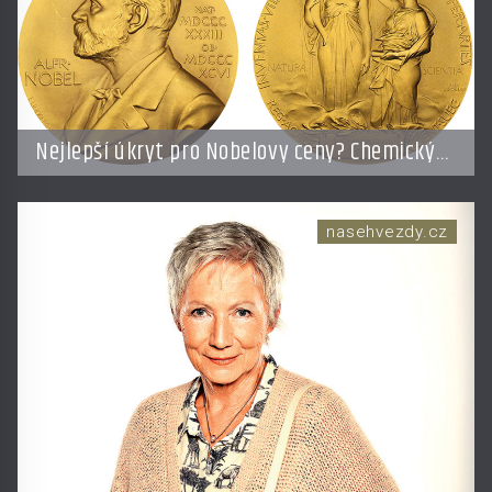
Nejlepší úkryt pro Nobelovy ceny? Chemický
roztok!
nasehvezdy.cz