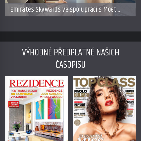
Emirates Skywards ve spolupráci s Moët
Hennessy nabídne členům exkluzivní cestu do
světa Champagne
VÝHODNÉ PŘEDPLATNÉ NAŠICH
ČASOPISŮ