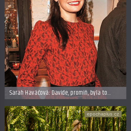
Sarah Haváčová: Davide, promiň, byla to
chyba!
epochaplus.cz