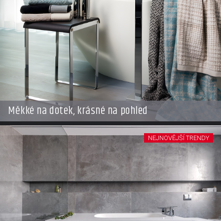
Měkké na dotek, krásné na pohled
NEJNOVĚJŠÍ TRENDY