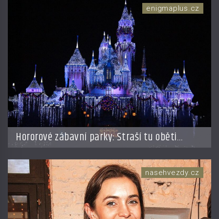
enigmaplus.cz
Hororové zábavní parky: Straší tu oběti
nehod?
nasehvezdy.cz