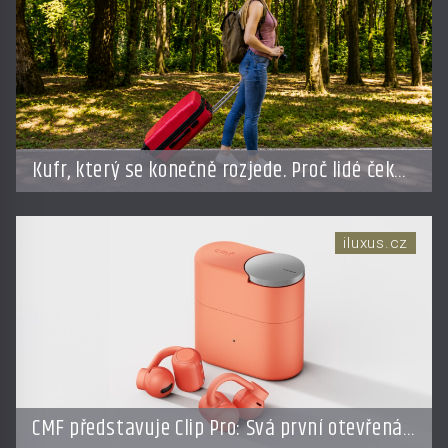
Kufr, který se konečně rozjede. Proč lidé čekají
na kolečka téměř pět tisíc let?
iluxus.cz
CMF představuje Clip Pro: Svá první otevřená