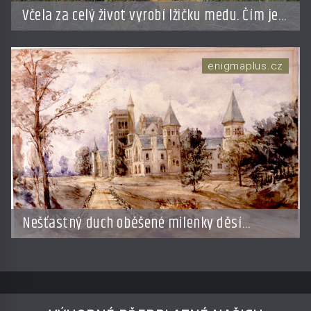
Včela za celý život vyrobí lžičku medu. Čím je
pražský med ze střech tak ceněný?
enigmaplus.cz
Nešťastný duch oběšené milenky děsí
studentky