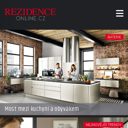
BATERIE
Most mezi kuchyní a obývákem
NEJNOVĚJŠÍ TRENDY