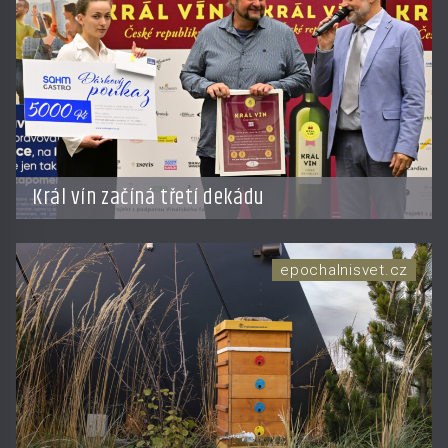
Král vín začíná třetí dekádu
epochalnisvet.cz