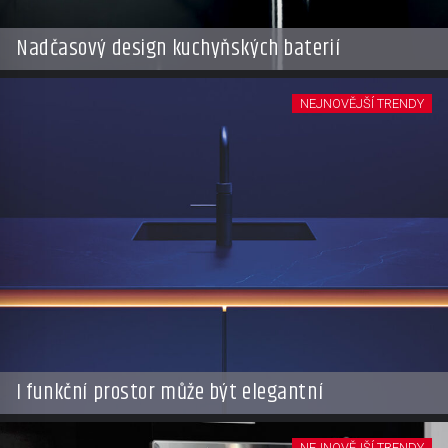
Nadčasový design kuchyňských baterií
NEJNOVĚJŠÍ TRENDY
I funkční prostor může být elegantní
NEJNOVĚJŠÍ TRENDY