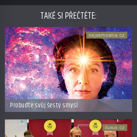
TAKÉ SI PŘEČTĚTE
:
nejsemsama.cz
Probuďte svůj šestý smysl
iluxus.cz