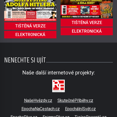
TIŠTĚNÁ VERZE
TIŠTĚNÁ VERZE
ELEKTRONICKÁ
ELEKTRONICKÁ
NENECHTE SI UJÍT
Naše další internetové projekty:
NašeHvězdy.cz
SkutečnéPříběhy.cz
EpochaNaCestach.cz
EpochálníSvět.cz