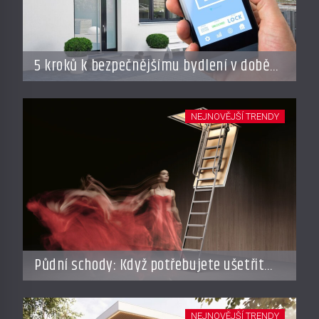
5 kroků k bezpečnějšímu bydlení v době
dovolené
NEJNOVĚJŠÍ TRENDY
Půdní schody: Když potřebujete ušetřit
místo, ale nechcete dělat kompromisy
NEJNOVĚJŠÍ TRENDY