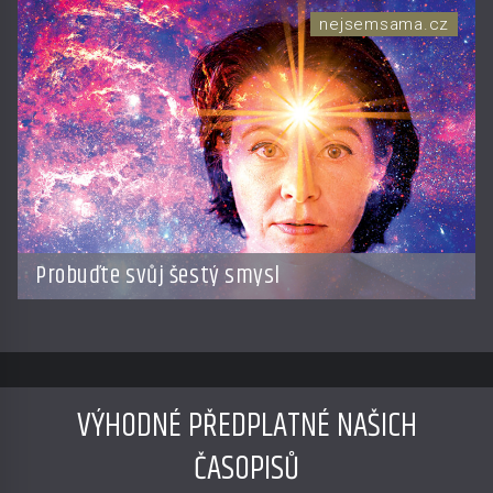
nejsemsama.cz
Probuďte svůj šestý smysl
VÝHODNÉ PŘEDPLATNÉ NAŠICH
ČASOPISŮ