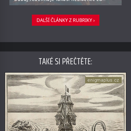
miliardy dnes připomínají soukromé
resorty budoucnosti
DALŠÍ ČLÁNKY Z RUBRIKY ›
TAKÉ SI PŘEČTĚTE
:
enigmaplus.cz