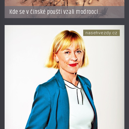
Kde se v čínské poušti vzali modroocí
blonďáci?
nasehvezdy.cz