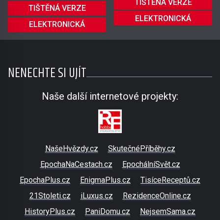
TIŠTĚNÁ VERZE
TIŠTĚNÁ VERZE
ELEKTRONICKÁ
ELEKTRONICKÁ
NENECHTE SI UJÍT
Naše další internetové projekty:
NašeHvězdy.cz
SkutečnéPříběhy.cz
EpochaNaCestach.cz
EpochálníSvět.cz
EpochaPlus.cz
EnigmaPlus.cz
TisíceReceptů.cz
21Stoleti.cz
iLuxus.cz
RezidenceOnline.cz
HistoryPlus.cz
PaniDomu.cz
NejsemSama.cz