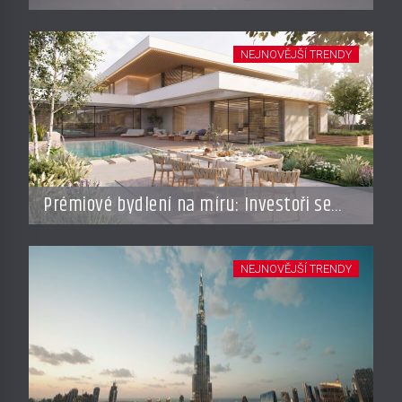
místo, ale nechcete dělat kompromisy
NEJNOVĚJŠÍ TRENDY
Prémiové bydlení na míru: Investoři se
vracejí do Česka, roste zájem o top
adresy i byty a domy za stovky milionů
NEJNOVĚJŠÍ TRENDY