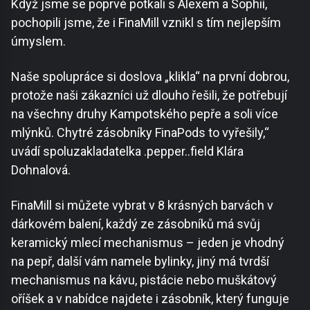
Když jsme se poprvé potkali s Alexem a Sophií,
pochopili jsme, že i FinaMill vznikl s tím nejlepším
úmyslem.
Naše spolupráce si doslova „klikla“ na první dobrou,
protože naši zákazníci už dlouho řešili, že potřebují
na všechny druhy Kampotského pepře a soli více
mlýnků. Chytré zásobníky FinaPods to vyřešily,“
uvádí spoluzakladatelka .pepper..field Klára
Dohnalová.
FinaMill si můžete vybrat v 8 krásných barvách v
dárkovém balení, každý ze zásobníků má svůj
keramický mlecí mechanismus – jeden je vhodný
na pepř, další vám namele bylinky, jiný má tvrdší
mechanismus na kávu, pistácie nebo muškátový
oříšek a v nabídce najdete i zásobník, který funguje