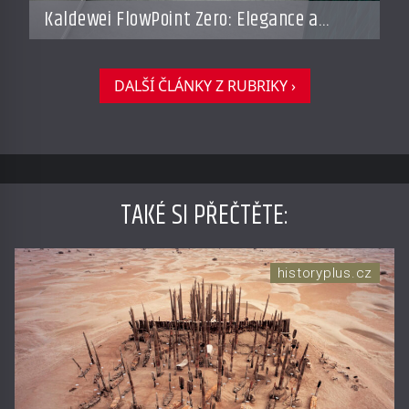
Kaldewei FlowPoint Zero: Elegance a
funkčnost na nejvyšší úrovni
DALŠÍ ČLÁNKY Z RUBRIKY ›
TAKÉ SI PŘEČTĚTE
:
historyplus.cz