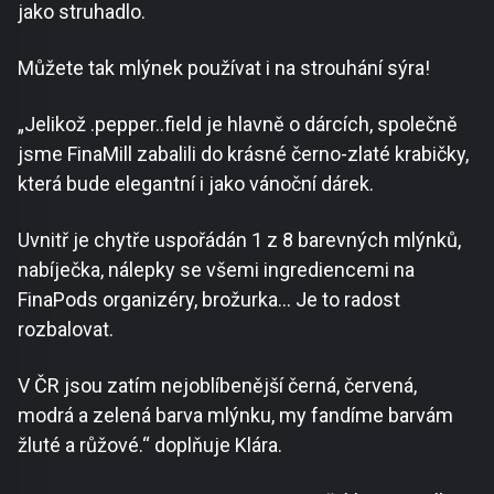
jako struhadlo.
Můžete tak mlýnek používat i na strouhání sýra!
„Jelikož .pepper..field je hlavně o dárcích, společně
jsme FinaMill zabalili do krásné černo-zlaté krabičky,
která bude elegantní i jako vánoční dárek.
Uvnitř je chytře uspořádán 1 z 8 barevných mlýnků,
nabíječka, nálepky se všemi ingrediencemi na
FinaPods organizéry, brožurka… Je to radost
rozbalovat.
V ČR jsou zatím nejoblíbenější černá, červená,
modrá a zelená barva mlýnku, my fandíme barvám
žluté a růžové.“ doplňuje Klára.