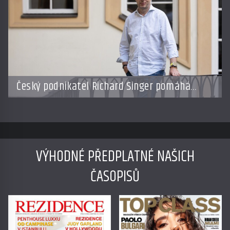
Český podnikatel Richard Singer pomáhá
přenést bhútánský koncept hrubého
národního štěstí do světa byznysu
VÝHODNÉ PŘEDPLATNÉ NAŠICH
ČASOPISŮ