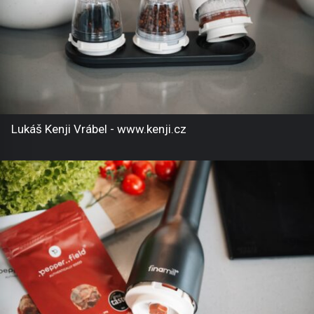
Lukáš Kenji Vrábel - www.kenji.cz