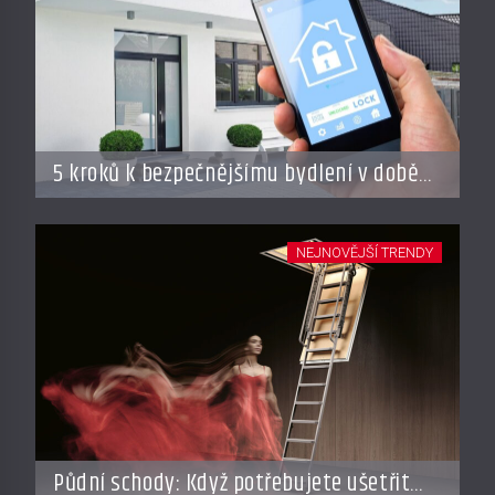
5 kroků k bezpečnějšímu bydlení v době
dovolené
NEJNOVĚJŠÍ TRENDY
Půdní schody: Když potřebujete ušetřit