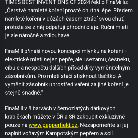
TIMES BEST INVENTIONS OF 2024 řekl o FinaMillu:
„Čerstvě namleté koření prostě chutná lépe. Předem
namleté koření v dózách časem ztrácí svou chuť,
protože se z něj odpařují přírodní oleje. Ruční mletí
je ale náročné a zdlouhavé.
FinaMill přináší novou koncepci mlýnku na koření –
elektrické mletí nejen pepře, ale i sezamu, česneku,
cibule a nespočtu dalších přísad díky vyměnitelným
zásobníkům. Pro mletí stačí stisknout tlačítko. A
vyměnit zásobník uprostřed vaření za jiné koření je
stejně snadné.“
FinaMill v 8 barvách v černozlatých dárkových
krabičkách můžete v ČR a SR zakoupit exkluzivně
pouze na
www.pepperfield.cz
. Nezapomeňte si jej
naplnit voňavým Kampotským pepřem a solí.