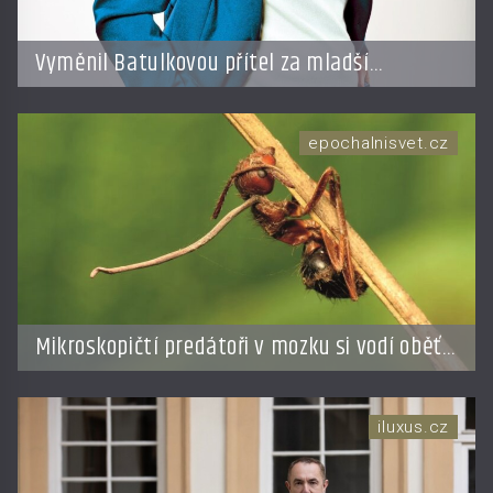
Vyměnil Batulkovou přítel za mladší
exemplář?
epochalnisvet.cz
Mikroskopičtí predátoři v mozku si vodí oběť
jako loutku
iluxus.cz