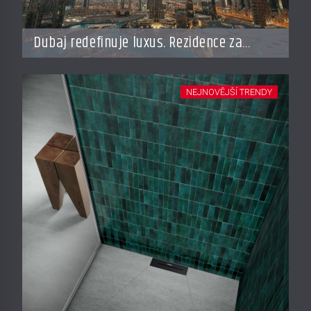
Dubaj redefinuje luxus. Rezidence za
miliardy dnes připomínají soukromé
resorty budoucnosti
NEJNOVĚJŠÍ TRENDY