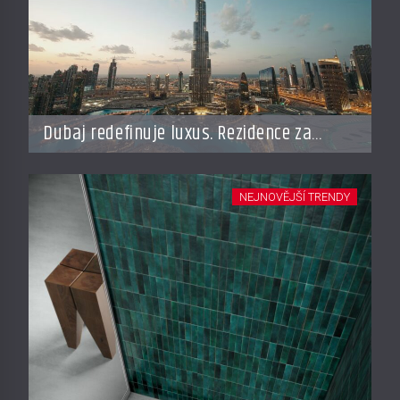
Dubaj redefinuje luxus. Rezidence za
miliardy dnes připomínají soukromé
resorty budoucnosti
NEJNOVĚJŠÍ TRENDY