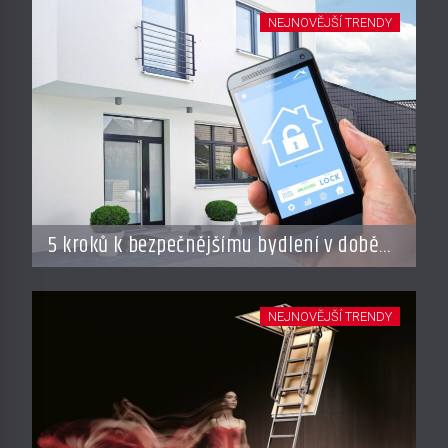
NEJNOVĚJŠÍ TRENDY
5 kroků k bezpečnějšímu bydlení v době
dovolené
NEJNOVĚJŠÍ TRENDY