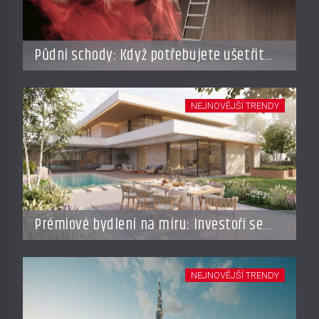
Půdní schody: Když potřebujete ušetřit
místo, ale nechcete dělat kompromisy
NEJNOVĚJŠÍ TRENDY
Prémiové bydlení na míru: Investoři se
vracejí do Česka, roste zájem o top
adresy i byty a domy za stovky milionů
NEJNOVĚJŠÍ TRENDY