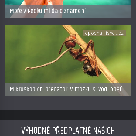
Moře v Řecku mi dalo znamení
epochalnisvet.cz
Mikroskopičtí predátoři v mozku si vodí oběť
jako loutku
VÝHODNÉ PŘEDPLATNÉ NAŠICH