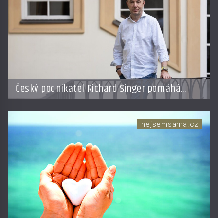
Český podnikatel Richard Singer pomáhá
přenést bhútánský koncept hrubého
národního štěstí do světa byznysu
nejsemsama.cz