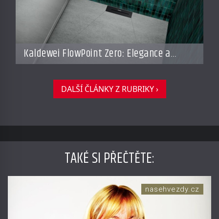
Kaldewei FlowPoint Zero: Elegance a
funkčnost na nejvyšší úrovni
DALŠÍ ČLÁNKY Z RUBRIKY ›
TAKÉ SI PŘEČTĚTE
:
nasehvezdy.cz