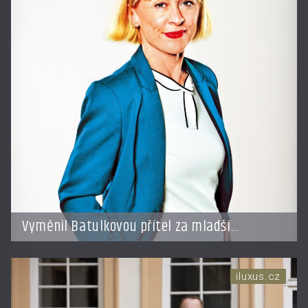
Vyměnil Batulkovou přítel za mladší
exemplář?
iluxus.cz