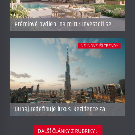
Prémiové bydlení na míru: Investoři se
vracejí do Česka, roste zájem o top
adresy i byty a domy za stovky milionů
NEJNOVĚJŠÍ TRENDY
Dubaj redefinuje luxus. Rezidence za
miliardy dnes připomínají soukromé
resorty budoucnosti
DALŠÍ ČLÁNKY Z RUBRIKY ›