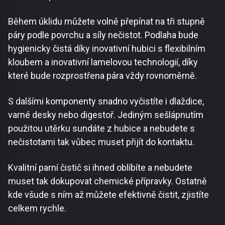
Během úklidu můžete volně přepínat na tři stupně
páry podle povrchu a síly nečistot. Podlaha bude
hygienicky čistá díky inovativní hubici s flexibilním
kloubem a inovativní lamelovou technologií, díky
které bude rozprostřena pára vždy rovnoměrně.
S dalšími komponenty snadno vyčistíte i dlaždice,
varné desky nebo digestoř. Jediným sešlápnutím
použitou utěrku sundáte z hubice a nebudete s
nečistotami tak vůbec muset přijít do kontaktu.
Kvalitní parní čistič si ihned oblíbíte a nebudete
muset tak dokupovat chemické přípravky. Ostatně
kde všude s ním až můžete efektivně čistit, zjistíte
celkem rychle.