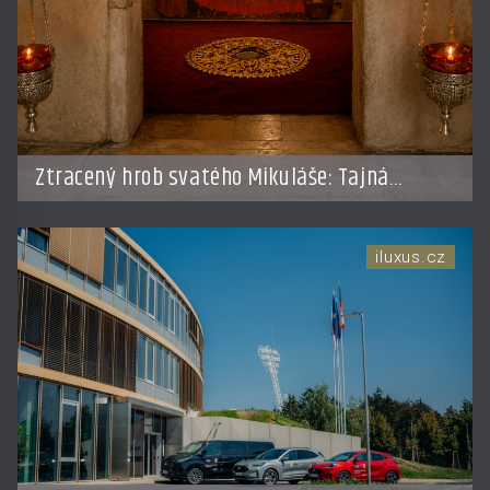
Ztracený hrob svatého Mikuláše: Tajná
výprava, která odnesla nejslavnější relikvii do
Itálie
iluxus.cz