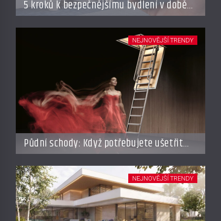
5 kroků k bezpečnějšímu bydlení v době
dovolené
NEJNOVĚJŠÍ TRENDY
Půdní schody: Když potřebujete ušetřit
místo, ale nechcete dělat kompromisy
NEJNOVĚJŠÍ TRENDY