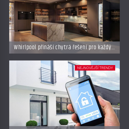
Whirlpool přináší chytrá řešení pro každý
styl vaření
NEJNOVĚJŠÍ TRENDY