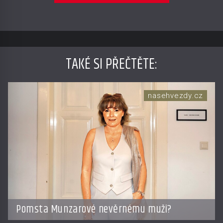
TAKÉ SI PŘEČTĚTE
:
nasehvezdy.cz
Pomsta Munzarové nevěrnému muži?