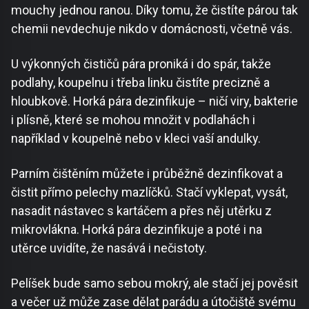
mouchy jednou ranou. Díky tomu, že čistíte párou tak
chemii nevdechuje nikdo v domácnosti, včetně vás.
U výkonných čističů pára proniká i do spár, takže
podlahy, koupelnu i třeba linku čistíte precizně a
hloubkově. Horká pára dezinfikuje – ničí viry, bakterie
i plísně, které se mohou množit v podlahách i
například v koupelně nebo v kleci vaší andulky.
Parním čištěním můžete i průběžně dezinfikovat a
čistit přímo pelechy mazlíčků. Stačí vyklepat, vysát,
nasadit nástavec s kartáčem a přes něj utěrku z
mikrovlákna. Horká pára dezinfikuje a poté i na
utěrce uvidíte, že nasává i nečistoty.
Pelíšek bude samo sebou mokrý, ale stačí jej pověsit
a večer už může zase dělat parádu a útočiště svému