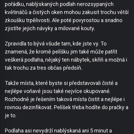
pořádku, nablýskaných podlah nerozsypaných
květináčů a čistých oken mohou zakusit trochu větší
zkoušku trpělivosti. Ale poté povyrostou a snadno
zjistíte jejich návyky a milované kouty.
Zpravidla to bývá všude tam, kde jste vy. To
znamená, že kromě pelíšku jim také může patřit
veškerá podlaha, nějaký ten nábytek, skříň a možná i
tak trochu za tres občas předsíň.
Takže místa, které byste si představovali čisté a
nejlépe voňavé jsou také nejvíce okupované.
Rozhodně je řešením taková místa čistit a nejlépe i
rovnou dezinfikovat. Pelíšek třeba hodíte do pračky a
je to.
Podlaha asi nevydrží nablýskaná ani 5 minut a