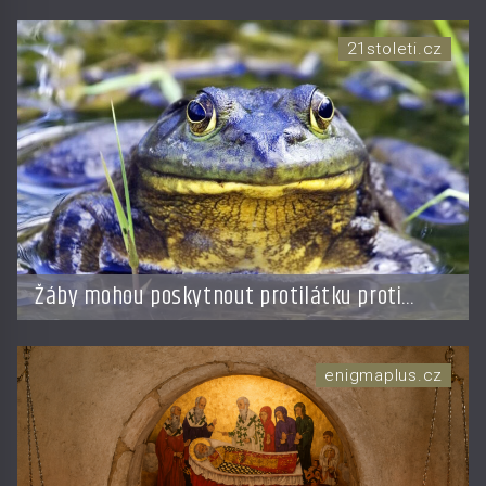
21stoleti.cz
Žáby mohou poskytnout protilátku proti
smrtelné otravě měkkýši
enigmaplus.cz