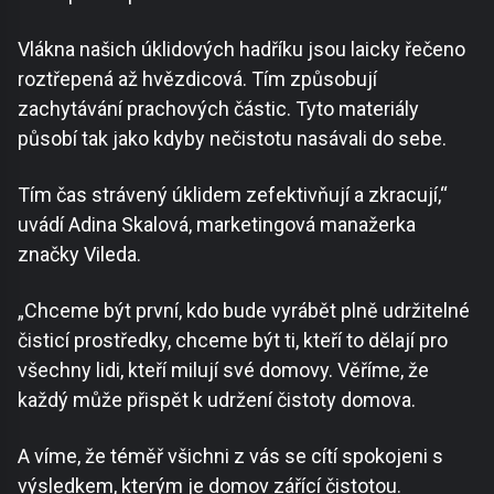
Vlákna našich úklidových hadříku jsou laicky řečeno
roztřepená až hvězdicová. Tím způsobují
zachytávání prachových částic. Tyto materiály
působí tak jako kdyby nečistotu nasávali do sebe.
Tím čas strávený úklidem zefektivňují a zkracují,“
uvádí Adina Skalová, marketingová manažerka
značky Vileda.
„Chceme být první, kdo bude vyrábět plně udržitelné
čisticí prostředky, chceme být ti, kteří to dělají pro
všechny lidi, kteří milují své domovy. Věříme, že
každý může přispět k udržení čistoty domova.
A víme, že téměř všichni z vás se cítí spokojeni s
výsledkem, kterým je domov zářící čistotou.