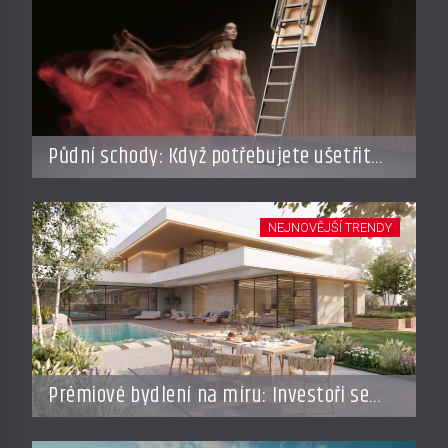
Půdní schody: Když potřebujete ušetřit
místo, ale nechcete dělat kompromisy
NEJNOVĚJŠÍ TRENDY
Prémiové bydlení na míru: Investoři se
vracejí do Česka, roste zájem o top
adresy i byty a domy za stovky milionů