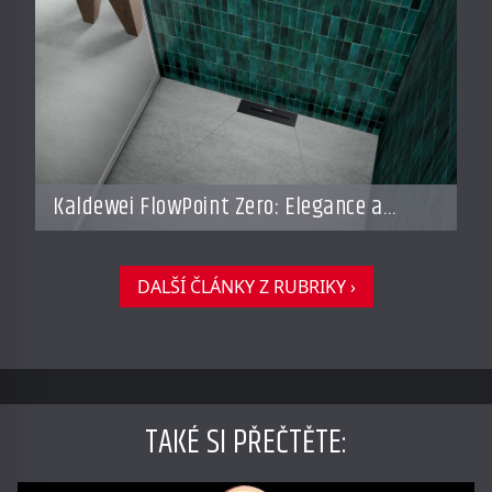
Kaldewei FlowPoint Zero: Elegance a
funkčnost na nejvyšší úrovni
DALŠÍ ČLÁNKY Z RUBRIKY ›
TAKÉ SI PŘEČTĚTE
: