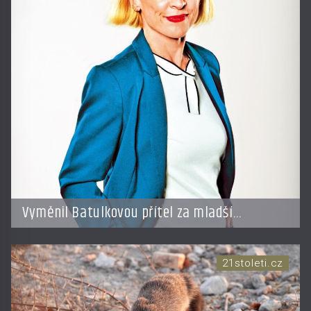
Vyměnil Batulkovou přítel za mladší
exemplář?
21stoleti.cz