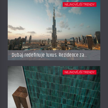
NEJNOVĚJŠÍ TRENDY
Dubaj redefinuje luxus. Rezidence za
miliardy dnes připomínají soukromé
resorty budoucnosti
NEJNOVĚJŠÍ TRENDY