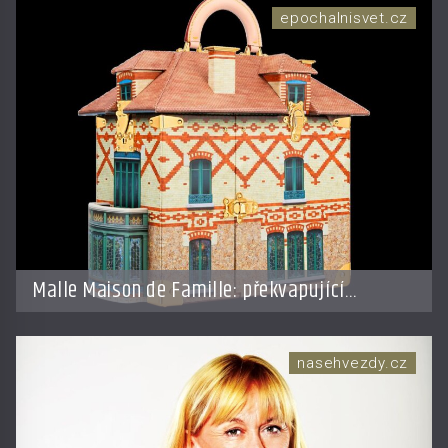
epochalnisvet.cz
Malle Maison de Famille: překvapující
doplněk od LV
nasehvezdy.cz