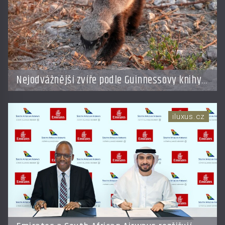
Nejodvážnější zvíře podle Guinnessovy knihy
rekordů? Šelmička s pruhem na hřbetě!
iluxus.cz