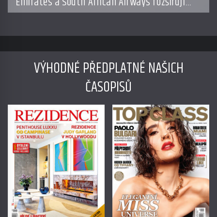
Emirates a South African Airways rozšiřují
partnerství. Cestujícím nově zpřístupní
dalších devět destinací v jižní a střední Africe
VÝHODNÉ PŘEDPLATNÉ NAŠICH
ČASOPISŮ