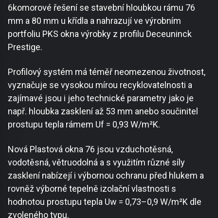
6komorové řešení se stavební hloubkou rámu 76
mm a 80 mm u křídla a nahrazují ve výrobním
portfoliu PKS okna výrobky z profilu Deceuninck
Prestige.
Profilový systém má téměř neomezenou životnost,
vyznačuje se vysokou mírou recyklovatelnosti a
zajímavé jsou i jeho technické parametry jako je
např. hloubka zasklení až 53 mm anebo součinitel
prostupu tepla rámem Uf = 0,93 W/m²K.
Nová Plastová okna 76 jsou vzduchotěsná,
vodotěsná, větruodolná a s využitím různé síly
zasklení nabízejí i výbornou ochranu před hlukem a
rovněž výborné tepelně izolační vlastnosti s
hodnotou prostupu tepla Uw = 0,73–0,9 W/m²K dle
zvoleného typu.