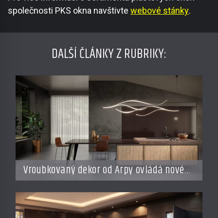
společnosti PKS okna navštivte
webové stánky
.
DALŠÍ ČLÁNKY Z RUBRIKY:
Vroubkovaný dekor od Arpy ovládá nové
interiéry