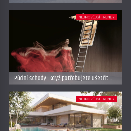
dovolené
NEJNOVĚJŠÍ TRENDY
Půdní schody: Když potřebujete ušetřit
místo, ale nechcete dělat kompromisy
NEJNOVĚJŠÍ TRENDY