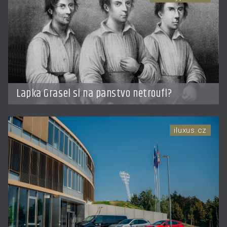
Lapka Grasel si na panstvo netroufl?
iluxus.cz