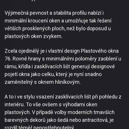
Výjimečná pevnost a stabilita profilu nabízí i
minimální kroucení oken a umožňuje tak řešení
větších prosklených ploch, než bylo doposud u
plastových oken zvykem.
Zcela ojedinělý je i vlastní design Plastového okna
76. Rovné hrany s minimálními poloměry zaoblení u
rámu, křídla i zasklívacích lišt generují designové
pojetí okna jako celku, který je nyní snadno
zaměnitelný s oknem hliníkovým.
A to i ve stylu vsazení zasklívacích lišt při pohledu z
interiéru. To vše ovšem s výhodami oken
plastových. V případě volby moderních tmavších
barevných dekorů jako šedá nebo antracitová, je
rozdíl téměř nepostřehnutelný.