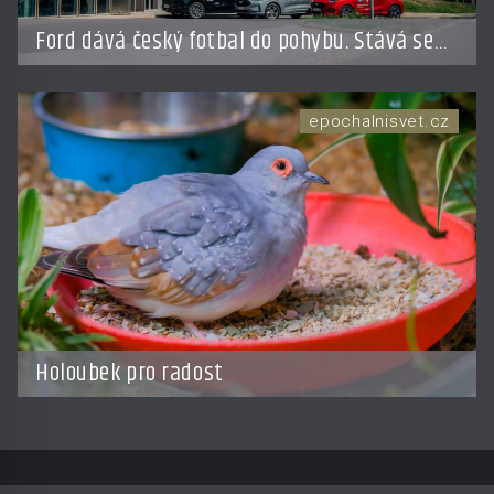
Ford dává český fotbal do pohybu. Stává se
novým partnerem FAČR
epochalnisvet.cz
Holoubek pro radost