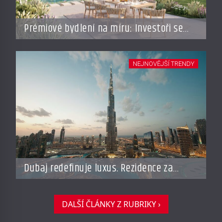
Prémiové bydlení na míru: Investoři se
vracejí do Česka, roste zájem o top
adresy i byty a domy za stovky milionů
NEJNOVĚJŠÍ TRENDY
Dubaj redefinuje luxus. Rezidence za
miliardy dnes připomínají soukromé
resorty budoucnosti
DALŠÍ ČLÁNKY Z RUBRIKY ›