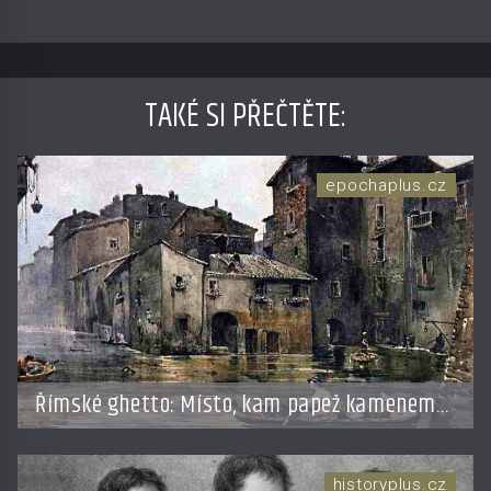
TAKÉ SI PŘEČTĚTE
:
epochaplus.cz
Římské ghetto: Místo, kam papež kamenem
dohodil
historyplus.cz