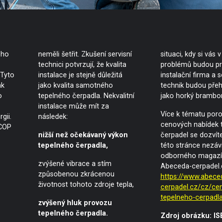
ého
neměli šetřit. Zkušení servisní
situaci, kdy si vás 
technici potvrzují, že kvalita
problémů budou pr
 Tyto
instalace je stejně důležitá
instalační firma a s
ak
jako kvalita samotného
technik budou pře
o
tepelného čerpadla. Nekvalitní
jako horký brambor
instalace může mít za
Více k tématu poro
gii.
následek:
cenových nabídek 
 COP
nižší než očekávaný výkon
čerpadel se dozvíte
tepelného čerpadla,
této stránce nezáv
odborného magazí
zvýšené vibrace a stím
Abeceda-cerpadel.c
způsobenou zkrácenou
https://www.abece
životnost tohoto zdroje tepla,
cerpadel.cz/cz/ce
tepelneho-cerpadl
zvýšený hluk provozu
tepelného čerpadla.
Zdroj obrázku: I