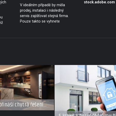
rých
stock.adobe.com
V ideálním případě by měla
prodej, instalaci i následný
servis zajišťovat stejná firma.
ou
Pouze takto se vyhnete
ěž
přináší chytrá řešení
styl vaření