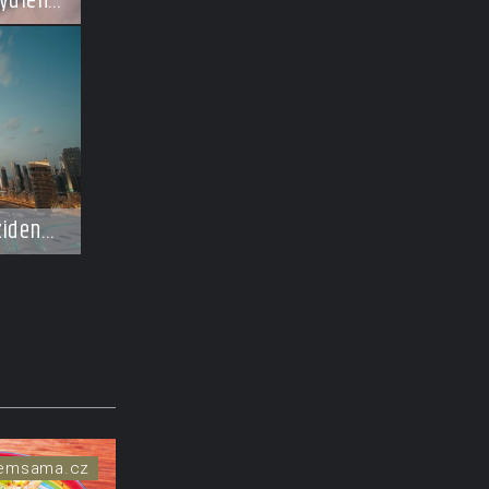
ydlení
zidence
ají
osti
semsama.cz