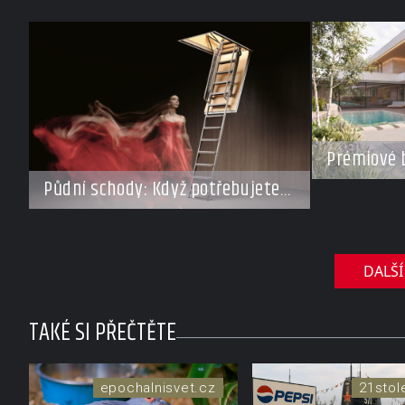
Prémiové 
Investoři 
Půdní schody: Když potřebujete
roste záje
ušetřit místo, ale nechcete dělat
domy za s
kompromisy
DALŠÍ
TAKÉ SI PŘEČTĚTE
epochalnisvet.cz
21stol