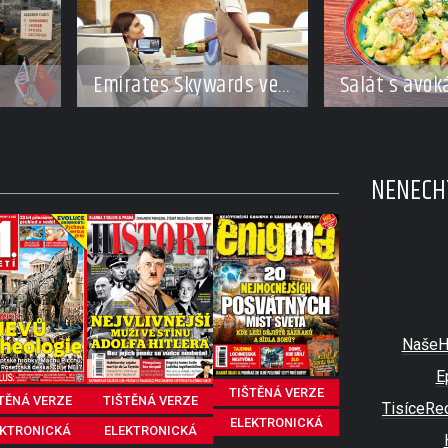
Emirates Skywards ve
Salát s avo
spolupráci s Moët
a krevetkam
Hennessy nabídne
u
členům exkluzivní
NENECHT
cestu do světa
Champagne
NašeH
E
TIŠTĚNÁ VERZE
TĚNÁ VERZE
TIŠTĚNÁ VERZE
TisíceRe
ELEKTRONICKÁ
EKTRONICKÁ
ELEKTRONICKÁ