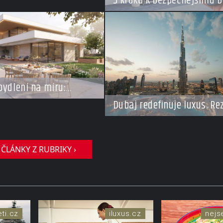
5 kroků k bezpečnějšímu b
v době dovolené
bydlení na míru:
se vracejí do Česka,
Dubaj redefinuje luxus. Re
m o top adresy i byty a
za miliardy dnes připomín
tovky milionů
soukromé resorty budoucn
 ČLÁNKY Z RUBRIKY ›
eti.cz
iluxus.cz
nej