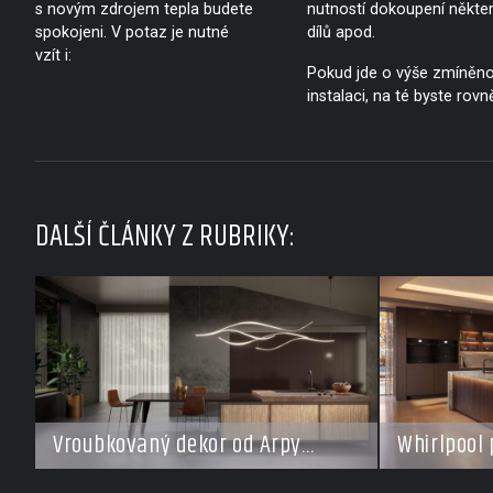
s novým zdrojem tepla budete
nutností dokoupení někte
spokojeni. V potaz je nutné
dílů apod.
vzít i:
Pokud jde o výše zmíněn
instalaci, na té byste rovn
DALŠÍ ČLÁNKY Z RUBRIKY:
Vroubkovaný dekor od Arpy
Whirlpool 
ovládá nové interiéry
pro každý 