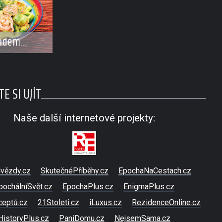
kádem
i
E SI UJÍT
Naše další internetové projekty:
vězdy.cz
SkutečnéPříběhy.cz
EpochaNaCestach.cz
pochálníSvět.cz
EpochaPlus.cz
EnigmaPlus.cz
ceptů.cz
21Stoleti.cz
iLuxus.cz
RezidenceOnline.cz
HistoryPlus.cz
PaniDomu.cz
NejsemSama.cz