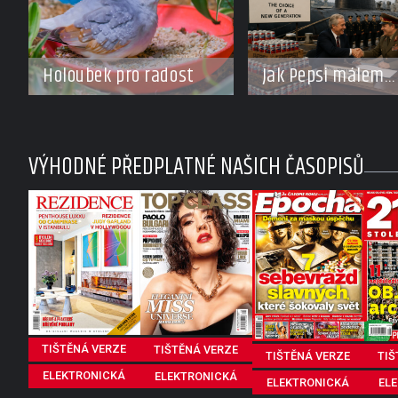
Holoubek pro radost
Jak Pepsi málem
vyhrála studenou
válku. Za limonád
dostala ponorky i
VÝHODNÉ PŘEDPLATNÉ NAŠICH ČASOPISŮ
křižník
TIŠTĚNÁ VERZE
TIŠTĚNÁ VERZE
TIŠTĚNÁ VERZE
TIŠ
ELEKTRONICKÁ
ELEKTRONICKÁ
ELEKTRONICKÁ
EL