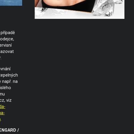
v případě
odejce,
ervisní
hazovat
.
vnání
tepelných
 např. na
islého
nu
z, viz
da-
na-
a
.
SENGARD /