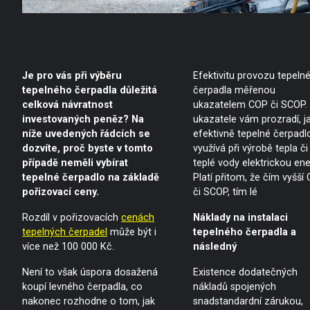
Je pro vás při výběru
Efektivitu provozu tepeln
tepelného čerpadla důležitá
čerpadla měřenou
celková návratnost
ukazatelem COP či SCOP.
investovaných peněz? Na
ukazatele vám prozradí, j
níže uvedených řádcích se
efektivně tepelné čerpadl
dozvíte, proč byste v tomto
využívá při výrobě tepla či
případě neměli vybírat
teplé vody elektrickou ener
tepelné čerpadlo na základě
Platí přitom, že čím vyšší
pořizovací ceny.
či SCOP, tím lé
Rozdíl v pořizovacích
cenách
Náklady na instalaci
tepelných čerpadel
může být i
tepelného čerpadla a
více než 100 000 Kč.
následný
Není to však úspora dosažená
Existence dodatečných
koupí levného čerpadla, co
nákladů spojených
nakonec rozhodne o tom, jak
snadstandardní zárukou,