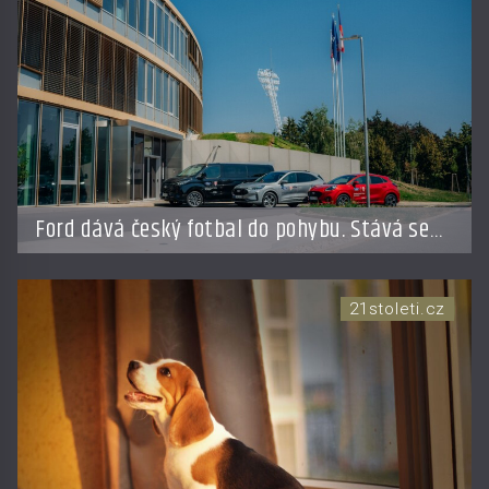
Ford dává český fotbal do pohybu. Stává se
novým partnerem FAČR
21stoleti.cz