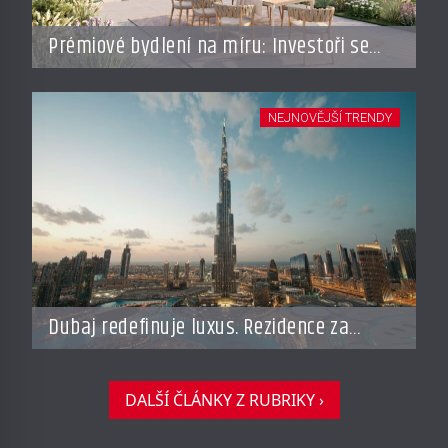
Prémiové bydlení na míru: Investoři se
vracejí do Česka, roste zájem o top
adresy i byty a domy za stovky milionů
NEJNOVĚJŠÍ TRENDY
Dubaj redefinuje luxus. Rezidence za
miliardy dnes připomínají soukromé
resorty budoucnosti
DALŠÍ ČLÁNKY Z RUBRIKY ›