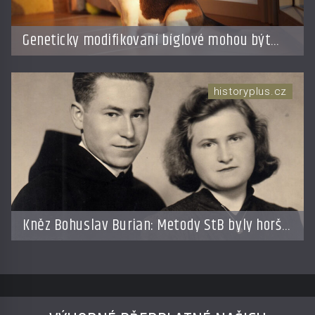
Geneticky modifikovaní bíglové mohou být
nadějí pro alergiky
historyplus.cz
Kněz Bohuslav Burian: Metody StB byly horší
než gestapácké trýznění