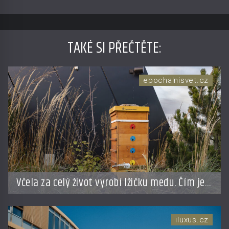
TAKÉ SI PŘEČTĚTE
:
epochalnisvet.cz
Včela za celý život vyrobí lžičku medu. Čím je
pražský med ze střech tak ceněný?
iluxus.cz