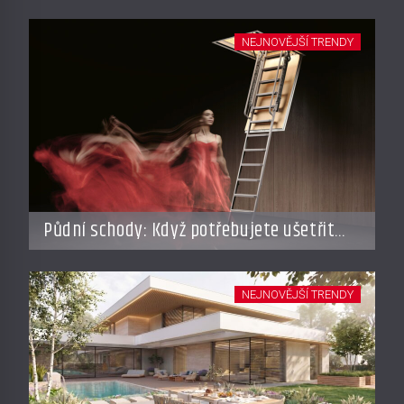
dovolené
NEJNOVĚJŠÍ TRENDY
Půdní schody: Když potřebujete ušetřit
místo, ale nechcete dělat kompromisy
NEJNOVĚJŠÍ TRENDY