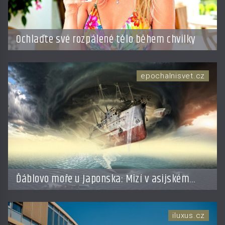
Ochlaďte své rozpálené tělo během chvilky
epochalnisvet.cz
Ďáblovo moře u Japonska: Mizí v asijském
Bermudském trojúhelníku lodě ve spárech
neznámé síly?
iluxus.cz