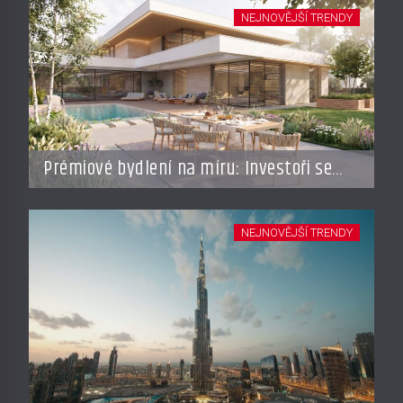
NEJNOVĚJŠÍ TRENDY
Prémiové bydlení na míru: Investoři se
vracejí do Česka, roste zájem o top
adresy i byty a domy za stovky milionů
NEJNOVĚJŠÍ TRENDY