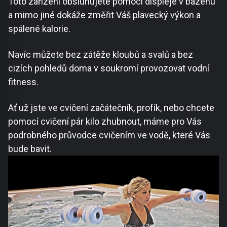
Toto zařízení obsluhujete pomocí displeje v bazénu
a mimo jiné dokáže změřit Váš plavecký výkon a
spálené kalorie.
Navíc můžete bez zátěže kloubů a svalů a bez
cizích pohledů doma v soukromí provozovat vodní
fitness.
Ať už jste ve cvičení začátečník, profík, nebo chcete
pomocí cvičení pár kilo zhubnout, máme pro Vás
podrobného průvodce cvičením ve vodě, které Vás
bude bavit.