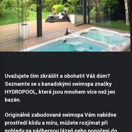
Uvažujete čím zkrášlit a obohatit Váš dům?
Seznamte se s kanadskými swimspa značky
HYDROPOOL, které jsou mnohem více než jen
bazén.
Originálně zabudované swimspa Vám nabídne
prostředí klidu a míru, můžete rozjímat při
pohledu na nádhernou lázeň nebo ponořeni do