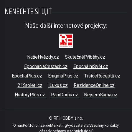
NENECHTE SI UJÍT
Naše další internetové projekty:
NašeHvězdy.cz
SkutečnéPříběhy.cz
EpochaNaCestach.cz
EpochálníSvět.cz
EpochaPlus.cz
EnigmaPlus.cz
TisíceReceptů.cz
21Stoleti.cz
iLuxus.cz
RezidenceOnline.cz
HistoryPlus.cz
PaniDomu.cz
NejsemSama.cz
©
RF HOBBY s.r.o.
O nás
Portfolio
Inzerce
Marketing
Vydavatelství
Všechny kontakty
Zásady ochrany osobních údajů