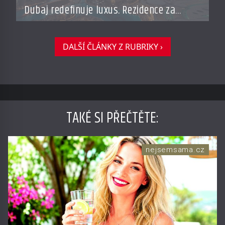
Dubaj redefinuje luxus. Rezidence za
miliardy dnes připomínají soukromé
resorty budoucnosti
DALŠÍ ČLÁNKY Z RUBRIKY ›
TAKÉ SI PŘEČTĚTE
:
nejsemsama.cz