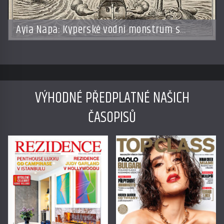
Ayia Napa: Kyperské vodní monstrum s
mírumilovnou povahou
VÝHODNÉ PŘEDPLATNÉ NAŠICH
ČASOPISŮ