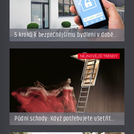
5 kroků k bezpečnějšímu bydlení v době
dovolené
NEJNOVĚJŠÍ TRENDY
Půdní schody: Když potřebujete ušetřit
místo, ale nechcete dělat kompromisy