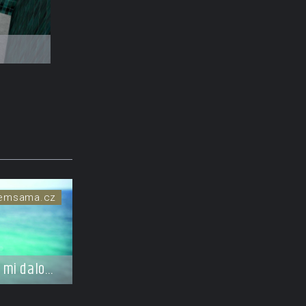
ejvyšší
semsama.cz
 mi dalo