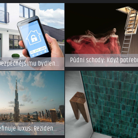
Půdní schody: Když potřeb
 bezpečnějšímu bydlení
ušetřit místo, ale nechcet
volené
kompromisy
finuje luxus. Rezidence
y dnes připomínají