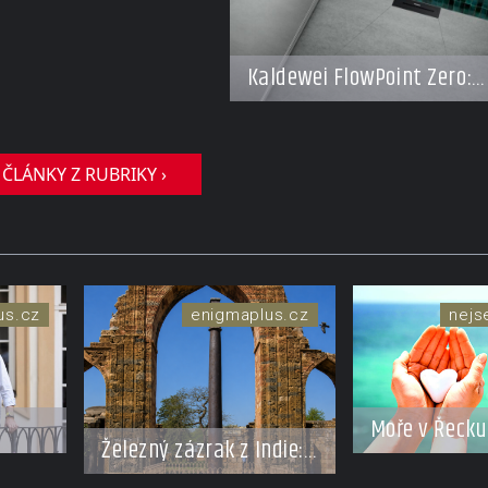
resorty budoucnosti
Kaldewei FlowPoint Zero:
Elegance a funkčnost na n
úrovni
 ČLÁNKY Z RUBRIKY ›
xus.cz
enigmaplus.cz
nej
Moře v Řecku
Železný zázrak z Indie:
omáhá
znamení
Proč tento sloup už 1
ý