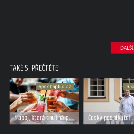
domy za stovky milionů
soukromé 
DALŠÍ
TAKÉ SI PŘEČTĚTE
epochaplus.cz
ilu
Český podnikatel
Nápoj, která chutná po
Richard Singer p
seně. Jak znechucený
přenést bhútánsk
Američan vymyslel