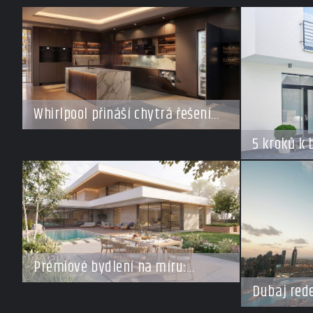
Whirlpool přináší chytrá řešení
pro každý styl vaření
5 kroků k
v době do
Prémiové bydlení na míru:
Investoři se vracejí do Česka,
Dubaj rede
roste zájem o top adresy i byty a
za miliard