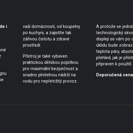
de i
vaší domácnosti, od koupelny
A protože se jedná
po kuchyni, a zajistíte tak
technologický skvo
zářivou čistotu a zdravé
displeji se vám po
prostředí.
úklidu bude zobraz
evné
teplota páry, abyst
z
Přístroj je také vybaven
přehled, jak je příst
praktickou dětskou pojistkou
připraven k použití.
pro maximální bezpečnost a
gnu
snadno plnitelnou nádrží na
Doporučená cena:
se
vodu pro nepřetržitý provoz.
ů