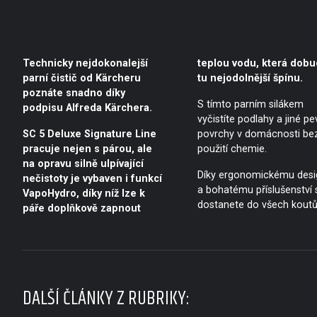
Technicky nejdokonalejší
teplou vodu, která dobu
parní čistič od Kärcheru
tu nejodolnější špínu.
poznáte snadno díky
S tímto parním silákem
podpisu Alfreda Kärchera.
vyčistíte podlahy a jiné p
SC 5 Deluxe Signature Line
povrchy v domácnosti be
pracuje nejen s párou, ale
použití chemie.
na opravu silně ulpívající
Díky ergonomickému desi
nečistoty je vybaven i funkcí
a bohatému příslušenství 
VapoHydro, díky níž lze k
dostanete do všech kout
páře doplňkově zapnout
DALŠÍ ČLÁNKY Z RUBRIKY: