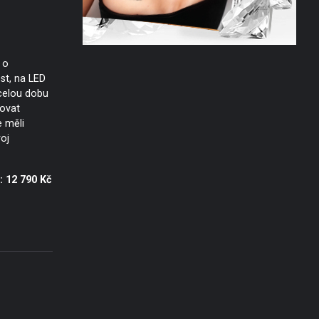
 o
st, na LED
 celou dobu
ovat
e měli
roj
 12 790 Kč