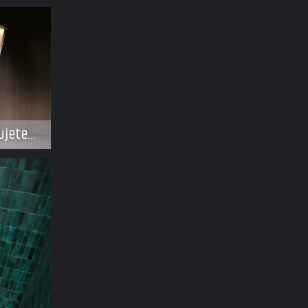
ujete
e dělat