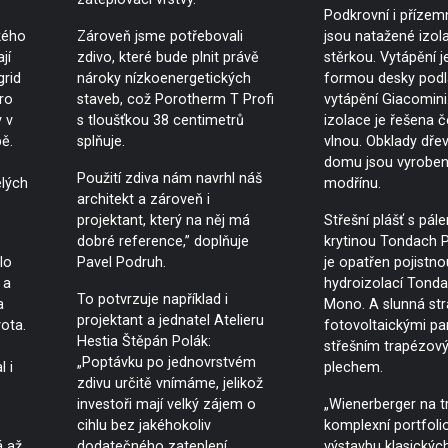
Podkrovní i přízem
ského
Zároveň jsme potřebovali
jsou natažené izol
jí
zdivo, které bude plnit právě
stěrkou. Vytápění 
grid
nároky nízkoenergetických
formou desky pod
ro
staveb, což Porotherm T Profi
vytápění Giacomini
 v
s tloušťkou 38 centimetrů
izolace je řešena 
ě.
splňuje.
vlnou. Obklady dře
domu jsou vyroben
Použití zdiva nám navrhl náš
elých
modřínu.
architekt a zároveň i
projektant, který na něj má
Střešní plášť s pál
dobré reference,” doplňuje
krytinou Tondach 
lo
Pavel Podruh.
je opatřen pojistno
 a
hydroizolací Tond
To potvrzuje například i
a
Mono. A slunná str
projektant a jednatel Atelieru
ota.
fotovoltaickými pa
Hestia Štěpán Polák:
střešním trapézov
„Poptávku po jednovrstvém
l i
plechem.
zdivu určitě vnímáme, jelikož
investoři mají velký zájem o
„Wienerberger na t
cihlu bez jakéhokoliv
komplexní portfoli
á až
dodatečného zateplení.
výstavbu klasickýc