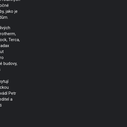
ročné
y, jako je
dům.
livých
orotherm,
ck, Terca,
eadax
ut
ro
é budovy,
s
ytují
ickou
uvádí Petr
ditel a
i