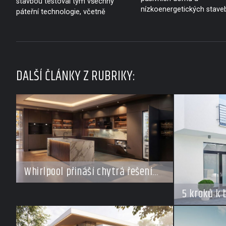
stavbou testoval tým všechny
nízkoenergetických staveb
páteřní technologie, včetně
DALŠÍ ČLÁNKY Z RUBRIKY:
Whirlpool přináší chytrá řešení
pro každý styl vaření
5 kroků k
v době do