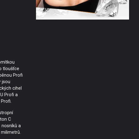
 omítkou
o tloušťce
 pěnou Profi
y jsou
ckých cihel
U Profi a
Profi.
stropní
ton C
 nosníků a
 milimetrů.