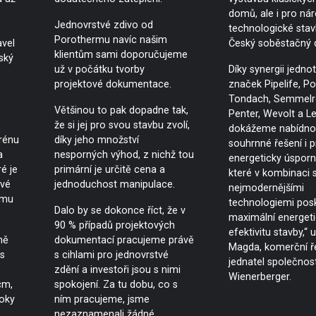
domů, ale i pro ná
Jednovrstvé zdivo od
technologické stavb
Porothermu navíc našim
avel
Český soběstačný 
klientům sami doporučujeme
ský
už v počátku tvorby
Díky synergii jednot
projektové dokumentace.
značek Pipelife, P
Tondach, Semmelro
Většinou to pak dopadne tak,
Penter, Wevolt a L
že si jej pro svou stavbu zvolí,
dokážeme nabídno
erénu
díky jeho množství
souhrnné řešení i p
a
nesporných výhod, z nichž tou
energeticky úsporn
é je
primární je určitě cena a
které v kombinaci 
ové
jednoduchost manipulace.
nejmodernějšími
omu
technologiemi posk
Dalo by se dokonce říct, že v
maximální energet
90 % případů projektových
efektivitu stavby,“ 
ně
dokumentací pracujeme právě
Magda, komerční ře
s
s cihlami pro jednovrstvé
jednatel společnost
zdění a investoři jsou s nimi
Wienerberger.
cm,
spokojení. Za tu dobu, co s
roky
ním pracujeme, jsme
nezaznamenali žádné