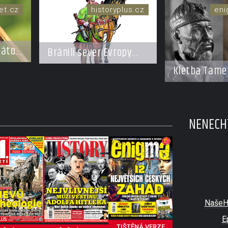
et.cz
historyplus.cz
eni
átoři
Bránili sever Evropy
ěť
muslimští Lipkové?
Kletba Tame
hrobky: Otevř
za dva dny z
invaze do SS
NENECHT
nebo varová
NašeH
E
TIŠTĚNÁ VERZE