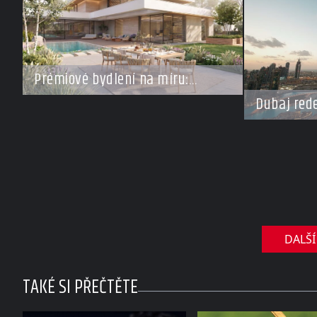
Prémiové bydlení na míru:
Investoři se vracejí do Česka,
Dubaj rede
roste zájem o top adresy i byty a
za miliard
domy za stovky milionů
soukromé 
DALŠÍ
TAKÉ SI PŘEČTĚTE