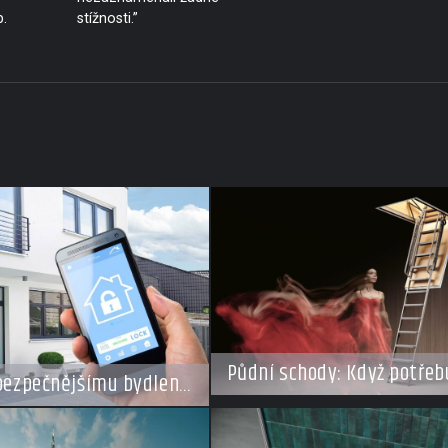
.
stížnosti.”
Půdní schody: Když potřeb
 bezpečnějšímu bydlení
ušetřit místo, ale nechcet
volené
kompromisy