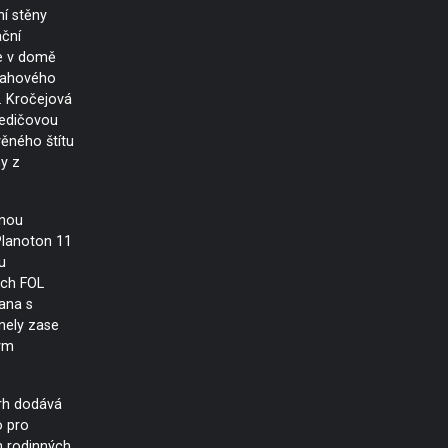
ní stěny
ační
je v domě
lahového
. Kročejová
čedičovou
věného štítu
y z
enou
Planoton 11
u
ach FOL
ana s
nely zase
ým
rh dodává
o pro
h rodinných