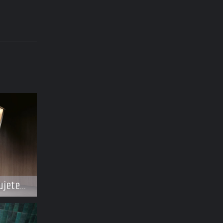
ujete
e dělat