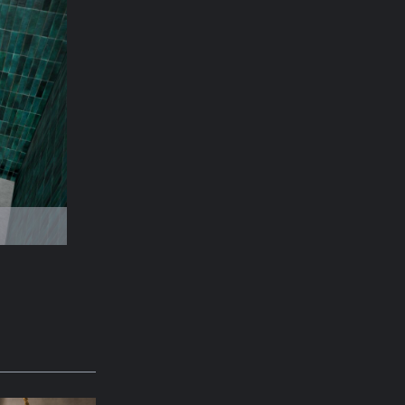
ejvyšší