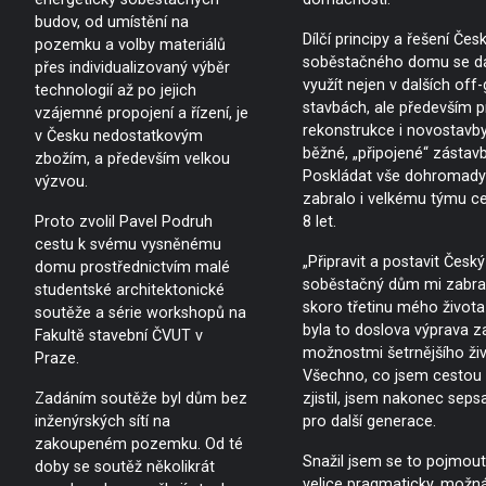
budov, od umístění na
Dílčí principy a řešení Če
pozemku a volby materiálů
soběstačného domu se da
přes individualizovaný výběr
využít nejen v dalších off-
technologií až po jejich
stavbách, ale především p
vzájemné propojení a řízení, je
rekonstrukce i novostavby
v Česku nedostatkovým
běžné, „připojené“ zástavb
zbožím, a především velkou
Poskládat vše dohromady
výzvou.
zabralo i velkému týmu c
Proto zvolil Pavel Podruh
8 let.
cestu k svému vysněnému
„Připravit a postavit Český
domu prostřednictvím malé
soběstačný dům mi zabra
studentské architektonické
skoro třetinu mého života
soutěže a série workshopů na
byla to doslova výprava z
Fakultě stavební ČVUT v
možnostmi šetrnějšího živ
Praze.
Všechno, co jsem cestou
Zadáním soutěže byl dům bez
zjistil, jsem nakonec sepsa
inženýrských sítí na
pro další generace.
zakoupeném pozemku. Od té
Snažil jsem se to pojmout
doby se soutěž několikrát
velice pragmaticky, možn