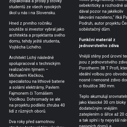
zopakovala a prošly jí stovky
sebekriticky a rozhodně si
studentů ze všech vysokých
dával pozor na jakékoliv
škol u nás i na Slovensku.
lakování nazeleno,“ říká P
Hned z prvního ročníku
Podruh, autor projektu Če
soutěže si investor vybral jako
soběstačný dům.
architekta a projektanta svého
Funkční materiál z
domu, tehdy ještě studenta,
jednovrstvého zdiva
Vojtěcha Lichého.
Vnější stěny pod úrovní t
Architekt Lichý následně
jsou z jednovrstvého zdiv
spolupracoval s technickým
Porotherm 38 T Profi, kter
realizačním týmem –
ideální volbou pro obvod
Michalem Klečkou,
nosné i nenosné zdivo d
specialistou na lithiové baterie
o tloušťce 380 mm.
a solární elektrárny, Pavlem
Fajmonem či Tomášem
Teplo akumulují srovnatel
Vocílkou. Dohromady se ale
jako klasické 30 cm bloky 
na projektu podílelo zhruba 40
dodatečným vnějším
lidí z různých oborů.
zateplením o šířce až 20 
a tak splní i ty nejvyšší ná
Dva roky před samotnou
pasivních domů a