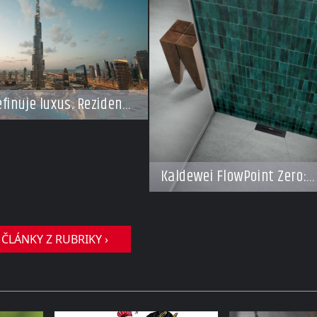
finuje luxus. Rezidence
y dnes připomínají
resorty budoucnosti
Kaldewei FlowPoint Zero:
Elegance a funkčnost na n
úrovni
 ČLÁNKY Z RUBRIKY ›