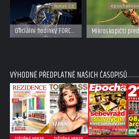
iluxus.cz
epochalnisv
Oficiální hodinky FORCE
Mikroskopičtí pred
BLUE – silné
v mozku si vodí ob
partnerství poháněné
jako loutku
účelem
VÝHODNÉ PŘEDPLATNÉ NAŠICH ČASOPISŮ
TIŠTĚNÁ VERZE
TIŠTĚNÁ VERZE