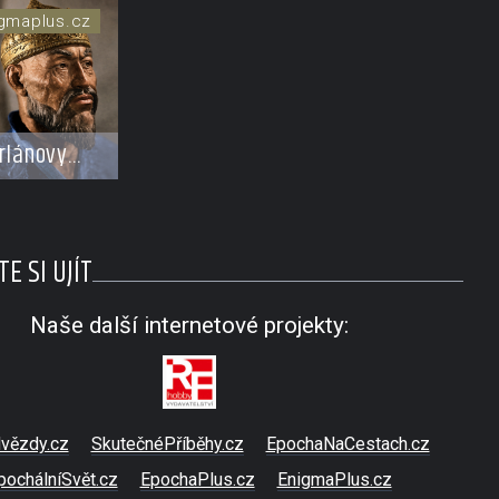
gmaplus.cz
rlánovy
eli hrob a
ačala
SR. Náhoda,
E SI UJÍT
ní?
Naše další internetové projekty:
vězdy.cz
SkutečnéPříběhy.cz
EpochaNaCestach.cz
pochálníSvět.cz
EpochaPlus.cz
EnigmaPlus.cz