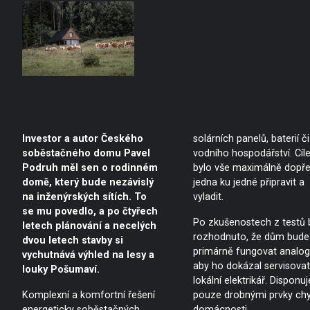
Investor a autor Českého
solárních panelů, baterií či
soběstačného domu Pavel
vodního hospodářství. Cíl
Podruh měl sen o rodinném
bylo vše maximálně dopř
domě, který bude nezávislý
jedna ku jedné připravit a
na inženýrských sítích. To
vyladit.
se mu povedlo, a po čtyřech
Po zkušenostech z testů 
letech plánování a necelých
rozhodnuto, že dům bude
dvou letech stavby si
primárně fungovat analog
vychutnává výhled na lesy a
aby ho dokázal servisovat 
louky Pošumaví.
lokální elektrikář. Disponuj
Komplexní a komfortní řešení
pouze drobnými prvky chy
energeticky soběstačných
domácnosti.