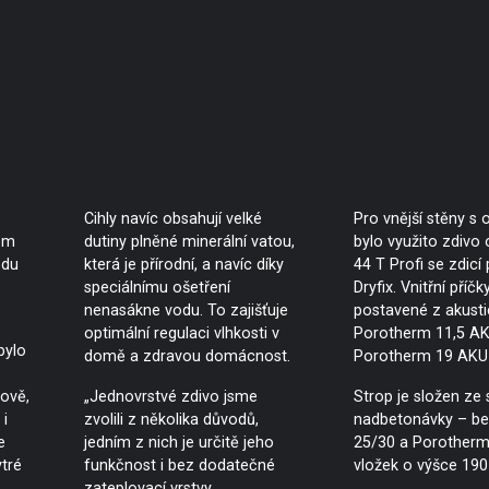
Cihly navíc obsahují velké
Pro vnější stěny s
em
dutiny plněné minerální vatou,
bylo využito zdivo 
edu
která je přírodní, a navíc díky
44 T Profi se zdicí
speciálnímu ošetření
Dryfix. Vnitřní příčk
nenasákne vodu. To zajišťuje
postavené z akusti
optimální regulaci vlhkosti v
Porotherm 11,5 AK
bylo
domě a zdravou domácnost.
Porotherm 19 AKU 
ově,
„Jednovrstvé zdivo jsme
Strop je složen ze 
i
zvolili z několika důvodů,
nadbetonávky – be
e
jedním z nich je určitě jeho
25/30 a Porotherm
tré
funkčnost i bez dodatečné
vložek o výšce 190
zateplovací vrstvy.