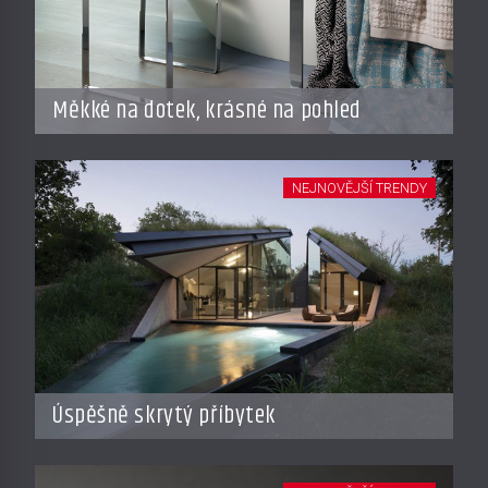
Měkké na dotek, krásné na pohled
NEJNOVĚJŠÍ TRENDY
Úspěšně skrytý příbytek