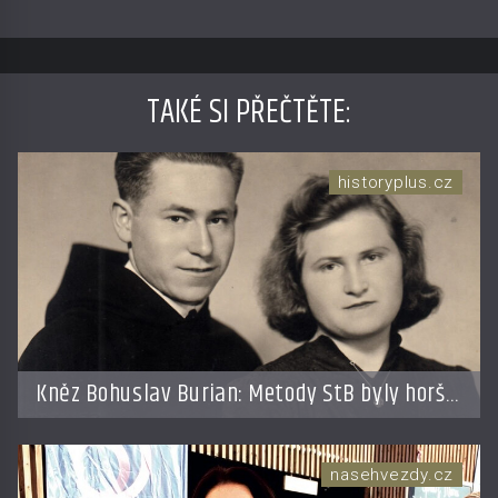
TAKÉ SI PŘEČTĚTE
:
historyplus.cz
Kněz Bohuslav Burian: Metody StB byly horší
než gestapácké trýznění
nasehvezdy.cz