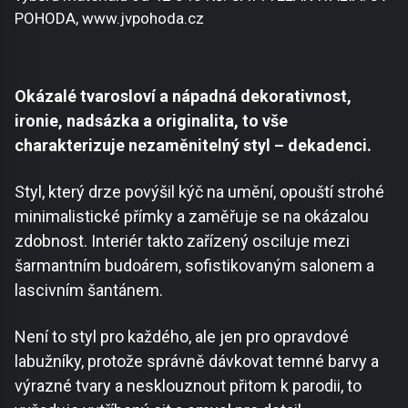
POHODA, www.jvpohoda.cz
Okázalé tvarosloví a nápadná dekorativnost,
ironie, nadsázka a originalita, to vše
charakterizuje nezaměnitelný styl – dekadenci.
Styl, který drze povýšil kýč na umění, opouští strohé
minimalistické přímky a zaměřuje se na okázalou
zdobnost. Interiér takto zařízený osciluje mezi
šarmantním budoárem, sofistikovaným salonem a
lascivním šantánem.
Není to styl pro každého, ale jen pro opravdové
labužníky, protože správně dávkovat temné barvy a
výrazné tvary a nesklouznout přitom k parodii, to