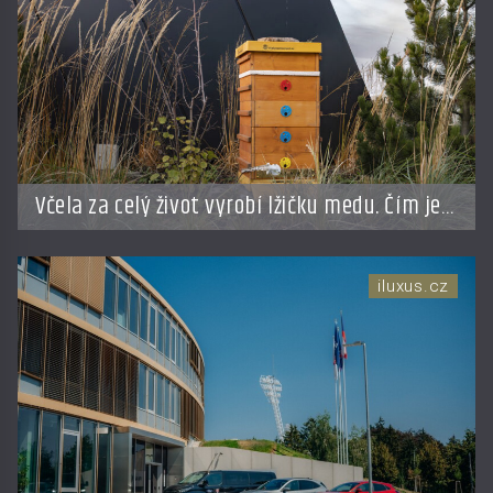
Včela za celý život vyrobí lžičku medu. Čím je
pražský med ze střech tak ceněný?
iluxus.cz