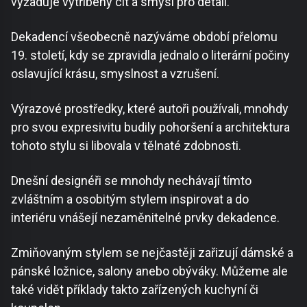
vyžaduje vytříbený cit a smysl pro detail.
Dekadencí všeobecně nazýváme období přelomu
19. století, kdy se zpravidla jednalo o literární počiny
oslavující krásu, smyslnost a vzrušení.
Výrazové prostředky, které autoři používali, mnohdy
pro svou expresivitu budily pohoršení a architektura
tohoto stylu si libovala v tělnaté zdobnosti.
Dnešní designéři se mnohdy nechávají tímto
zvláštním a osobitým stylem inspirovat a do
interiéru vnášejí nezaměnitelné prvky dekadence.
Zmiňovaným stylem se nejčastěji zařizují dámské a
pánské ložnice, salony anebo obýváky. Můžeme ale
také vidět příklady takto zařízených kuchyní či