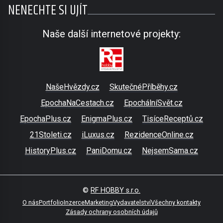
NENECHTE SI UJÍT
Naše další internetové projekty:
NašeHvězdy.cz
SkutečnéPříběhy.cz
EpochaNaCestach.cz
EpochálníSvět.cz
EpochaPlus.cz
EnigmaPlus.cz
TisíceReceptů.cz
21Stoleti.cz
iLuxus.cz
RezidenceOnline.cz
HistoryPlus.cz
PaniDomu.cz
NejsemSama.cz
©
RF HOBBY s.r.o.
O nás
Portfolio
Inzerce
Marketing
Vydavatelství
Všechny kontakty
Zásady ochrany osobních údajů