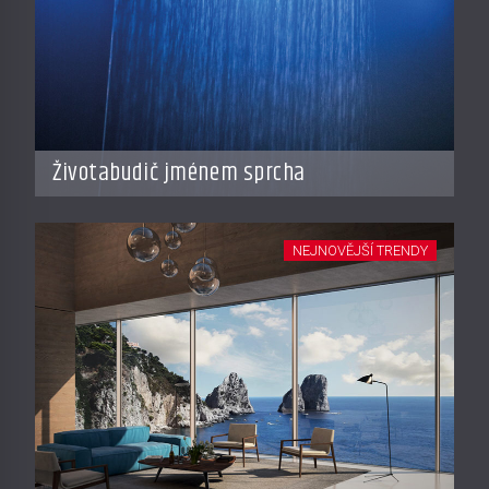
Životabudič jménem sprcha
NEJNOVĚJŠÍ TRENDY