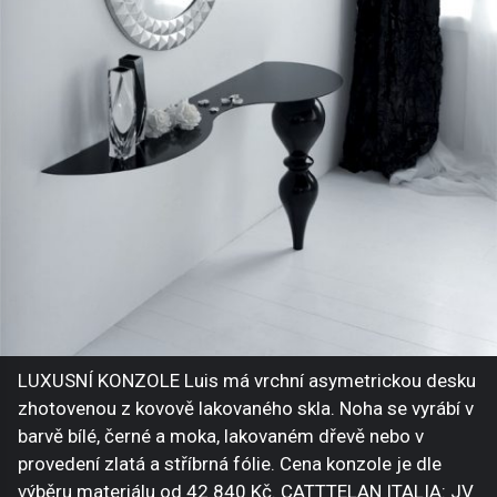
LUXUSNÍ KONZOLE Luis má vrchní asymetrickou desku
zhotovenou z kovově lakovaného skla. Noha se vyrábí v
barvě bílé, černé a moka, lakovaném dřevě nebo v
provedení zlatá a stříbrná fólie. Cena konzole je dle
výběru materiálu od 42 840 Kč. CATTTELAN ITALIA: JV