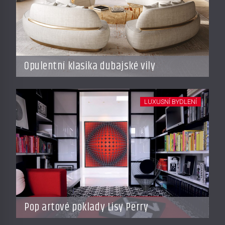
Opulentní klasika dubajské vily
LUXUSNÍ BYDLENÍ
Pop artové poklady Lisy Perry