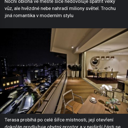
Noční obloha ve městě sice nedovoluje spatřit velký
vůz, ale hvězdné nebe nahradí miliony světel. Trochu
jiná romantika v moderním stylu
Terasa probíhá po celé šířce místnosti, její otevření
dokořán prodlužuje obytný prostor a v nejširší části se