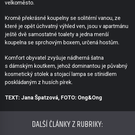
velkoměsto.
Kromě překrásné koupelny se solitérní vanou, ze
které je opět úchvatný výhled ven, jsou v apartmánu
ještě dvě samostatné toalety a jedna menší
koupelna se sprchovým boxem, určená hostům.
Komfort obyvatel zvyšuje nádherná šatna
s dámským koutkem, jehož dominantou je půvabný
kosmetický stolek a stojací lampa se stínidlem
poskládaným z husích pírek.
TEXT: Jana Špatzová, FOTO: Ong&Ong
DALŠÍ ČLÁNKY Z RUBRIKY: