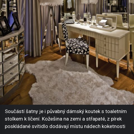
Součástí šatny je i půvabný dámský koutek s toaletním
stolkem k líčení. Kožešina na zemi a střapaté, z pírek
poskládané svítidlo dodávají místu nádech koketnosti