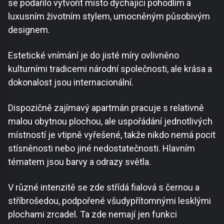
se podařilo vytvořit místo dýchající pohodlím a
luxusním životním stylem, umocněným působivým
designem.
Estetické vnímání je do jisté míry ovlivněno
kulturními tradicemi národní společnosti, ale krása a
dokonalost jsou internacionální.
Dispozičně zajímavý apartmán pracuje s relativně
malou obytnou plochou, ale uspořádání jednotlivých
místností je vtipně vyřešené, takže nikdo nemá pocit
stísněnosti nebo jiné nedostatečnosti. Hlavním
tématem jsou barvy a odrazy světla.
V různé intenzitě se zde střídá fialová s černou a
stříbrošedou, podpořené všudypřítomnými lesklými
plochami zrcadel. Ta zde nemají jen funkci