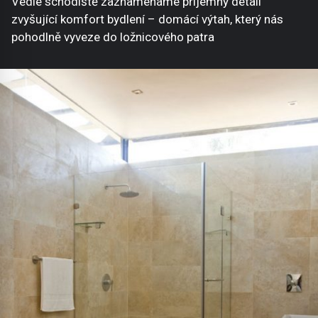
Vedle schodiště zaznamenáme příjemný detail
zvyšující komfort bydlení – domácí výtah, který nás
pohodlně vyveze do ložnicového patra