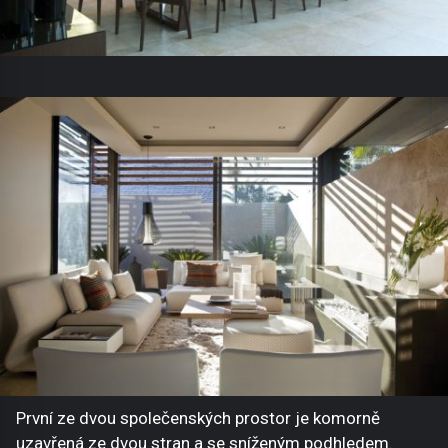
První ze dvou společenských prostor je komorně
uzavřená ze dvou stran a se sníženým podhledem.