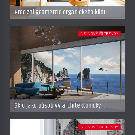
Precizní geometrie organického klidu
NEJNOVĚJŠÍ TRENDY
Sklo jako působivý architektonický
materiál
NEJNOVĚJŠÍ TRENDY