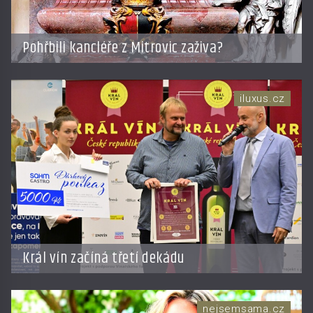
Pohřbili kancléře z Mitrovic zaživa?
iluxus.cz
Král vín začíná třetí dekádu
nejsemsama.cz