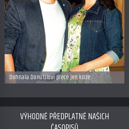
Dohnala Donutilovi přece jen krize
po tragédii?
VÝHODNÉ PŘEDPLATNÉ NAŠICH
ČASOPISŮ