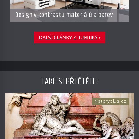
Design v kontrastu materiálů a barev
DALŠÍ ČLÁNKY Z RUBRIKY ›
TAKÉ SI PŘEČTĚTE
:
historyplus.cz