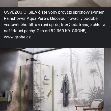
OSVĚŽUJÍCÍ SÍLA čisté vody provází sprchový systém
Rainshower Aqua Pure s klíčovou inovací v podobě
vestavěného filtru v runí sprše, který odstraňuje chlor a
nežádoucí pachy. Cen od 52 369 Kč. GROHE,
www.grohe.cz