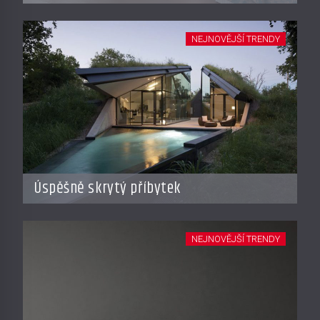
NEJNOVĚJŠÍ TRENDY
Úspěšně skrytý příbytek
NEJNOVĚJŠÍ TRENDY