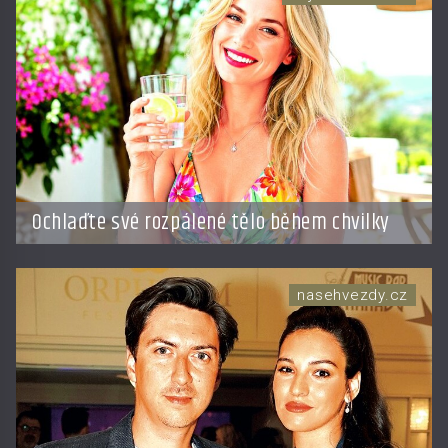
Ochlaďte své rozpálené tělo během chvilky
nasehvezdy.cz