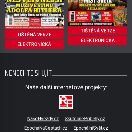
TIŠTĚNÁ VERZE
TIŠTĚNÁ VERZE
ELEKTRONICKÁ
ELEKTRONICKÁ
NENECHTE SI UJÍT
Naše další internetové projekty:
NašeHvězdy.cz
SkutečnéPříběhy.cz
EpochaNaCestach.cz
EpochálníSvět.cz