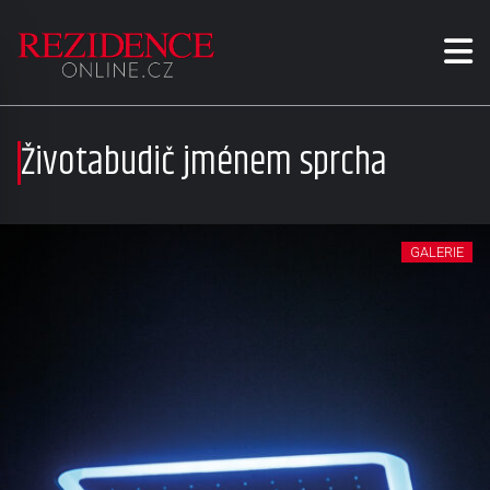
Životabudič jménem sprcha
GALERIE