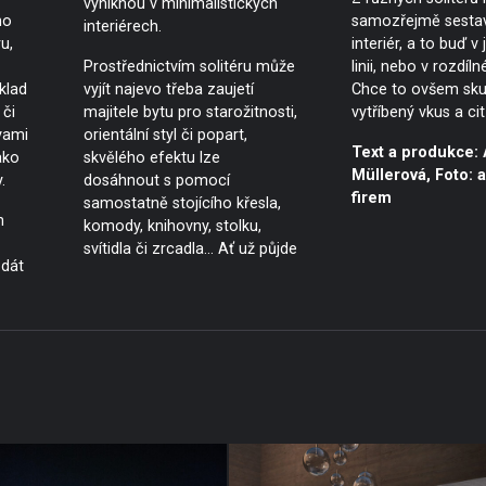
vyniknou v minimalistických
ho
samozřejmě sestavi
interiérech.
u,
interiér, a to buď v
Prostřednictvím solitéru může
linii, nebo v rozdíl
klad
vyjít najevo třeba zaujetí
Chce to ovšem sk
 či
majitele bytu pro starožitnosti,
vytříbený vkus a cit
vami
orientální styl či popart,
Text a produkce: 
ako
skvělého efektu lze
Müllerová, Foto: a
.
dosáhnout s pomocí
firem
samostatně stojícího křesla,
h
komody, knihovny, stolku,
svítidla či zrcadla… Ať už půjde
 dát