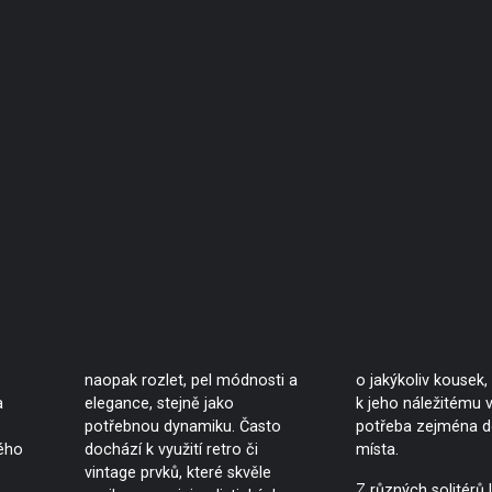
naopak rozlet, pel módnosti a
o jakýkoliv kousek,
a
elegance, stejně jako
k jeho náležitému 
potřebnou dynamiku. Často
potřeba zejména d
lého
dochází k využití retro či
místa.
vintage prvků, které skvěle
Z různých solitérů 