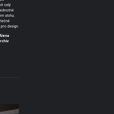
t celý
 jednotné
ném slohu.
utečně
 pro design.
Alena
rchiv