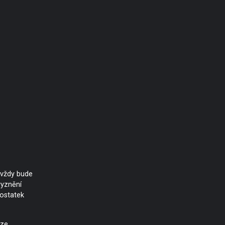
 vždy bude
vyznění
ostatek
lze