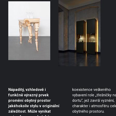
Nápaditý, vzhledově i
koexistence veškerého
funkčně výrazný prvek
vybavení role „třešničky n
promění obytný prostor
dortu“, jež završí vyznění,
jakéhokoliv stylu v originální
charakter i atmosféru ce
záležitost. Může vynikat
obytného prostoru.