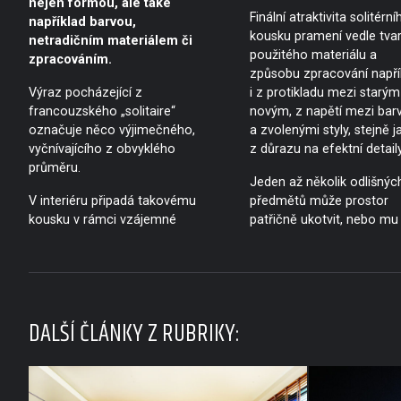
nejen formou, ale také
Finální atraktivita solitérní
například barvou,
kousku pramení vedle tvar
netradičním materiálem či
použitého materiálu a
zpracováním.
způsobu zpracování napří
Výraz pocházející z
i z protikladu mezi starým
francouzského „solitaire“
novým, z napětí mezi bar
označuje něco výjimečného,
a zvolenými styly, stejně j
vyčnívajícího z obvyklého
z důrazu na efektní detaily
průměru.
Jeden až několik odlišnýc
V interiéru připadá takovému
předmětů může prostor
kousku v rámci vzájemné
patřičně ukotvit, nebo mu
DALŠÍ ČLÁNKY Z RUBRIKY: