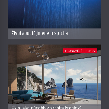
Životabudič jménem sprcha
NEJNOVĚJŠÍ TRENDY
Sklo jako působivý architektonický