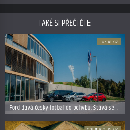
TAKÉ SI PŘEČTĚTE
:
iluxus.cz
Ford dává český fotbal do pohybu. Stává se
novým partnerem FAČR
enigmaplus.cz