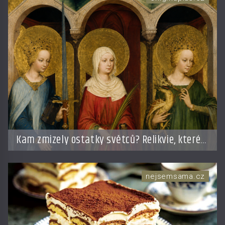
Kam zmizely ostatky světců? Relikvie, které
putují Evropou a dodnes budí úžas
nejsemsama.cz