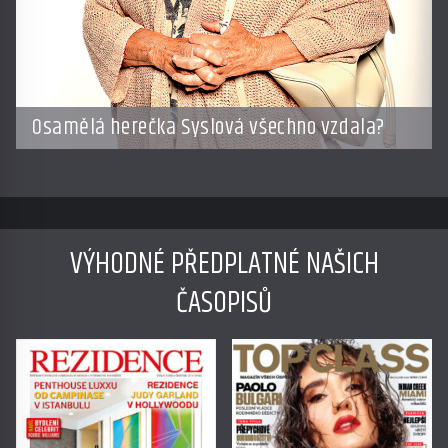
Osamělá herečka Syslová všechno vzdala?
VÝHODNÉ PŘEDPLATNÉ NAŠICH
ČASOPISŮ