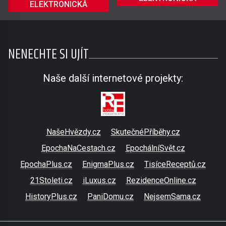
ELEKTRONICKÁ
NENECHTE SI UJÍT
Naše další internetové projekty:
NašeHvězdy.cz
SkutečnéPříběhy.cz
EpochaNaCestach.cz
EpochálníSvět.cz
EpochaPlus.cz
EnigmaPlus.cz
TisíceReceptů.cz
21Stoleti.cz
iLuxus.cz
RezidenceOnline.cz
HistoryPlus.cz
PaniDomu.cz
NejsemSama.cz