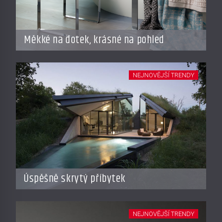
Měkké na dotek, krásné na pohled
NEJNOVĚJŠÍ TRENDY
Úspěšně skrytý příbytek
NEJNOVĚJŠÍ TRENDY