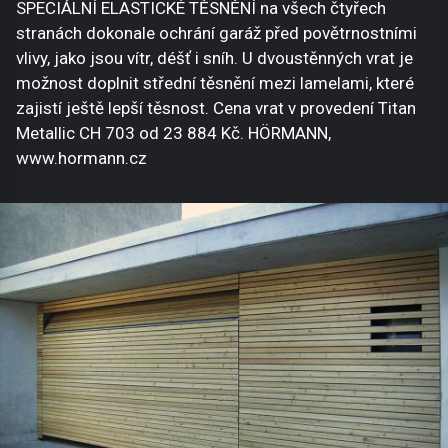
SPECIÁLNÍ ELASTICKÉ TĚSNĚNÍ na všech čtyřech
stranách dokonale ochrání garáž před povětrnostními
vlivy, jako jsou vítr, déšť i sníh. U dvoustěnných vrat je
možnost doplnit střední těsnění mezi lamelami, které
zajistí ještě lepší těsnost. Cena vrat v provedení Titan
Metallic CH 703 od 23 884 Kč. HÖRMANN,
www.hormann.cz