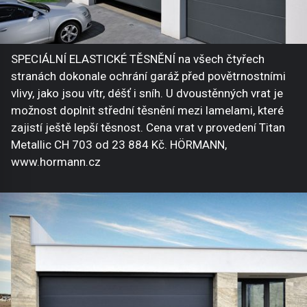
SPECIÁLNÍ ELASTICKÉ TĚSNĚNÍ na všech čtyřech
stranách dokonale ochrání garáž před povětrnostními
vlivy, jako jsou vítr, déšť i sníh. U dvoustěnných vrat je
možnost doplnit střední těsnění mezi lamelami, které
zajistí ještě lepší těsnost. Cena vrat v provedení Titan
Metallic CH 703 od 23 884 Kč. HÖRMANN,
www.hormann.cz