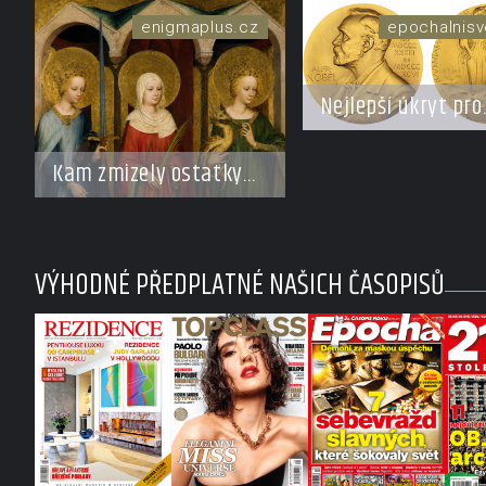
enigmaplus.cz
epochalnisv
Nejlepší úkryt pro
Nobelovy ceny?
Chemický roztok!
Kam zmizely ostatky
světců? Relikvie, které
putují Evropou a
dodnes budí úžas
VÝHODNÉ PŘEDPLATNÉ NAŠICH ČASOPISŮ