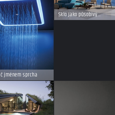
Sklo jako působivý
architektonický materiál
ič jménem sprcha