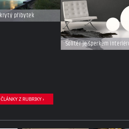
krytý příbytek
Solitér je šperkem interiér
 ČLÁNKY Z RUBRIKY ›