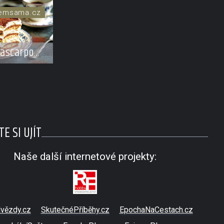
semsama.cz
mascarpone
E SI UJÍT
Naše další internetové projekty:
vězdy.cz
SkutečnéPříběhy.cz
EpochaNaCestach.cz