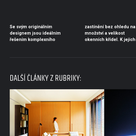
Se svým originálním
zastínění bez ohledu na
přednostem patří i široký
stejně jako možnost
designem jsou ideálním
množství a velikost
výběr dekorů a materiálů,
řešením komplexního
okenních křídel. K jejich
DALŠÍ ČLÁNKY Z RUBRIKY: