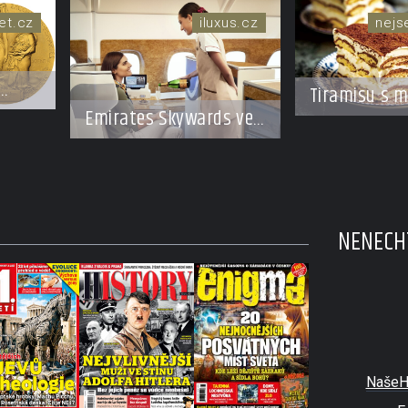
et.cz
iluxus.cz
nej
Tiramisu s 
Emirates Skywards ve
a kávou
spolupráci s Moët
Hennessy nabídne
členům exkluzivní
cestu do světa
Champagne
NENECHT
NašeH