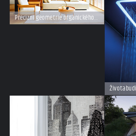
Precizní geometrie organického
klidu
Životabud