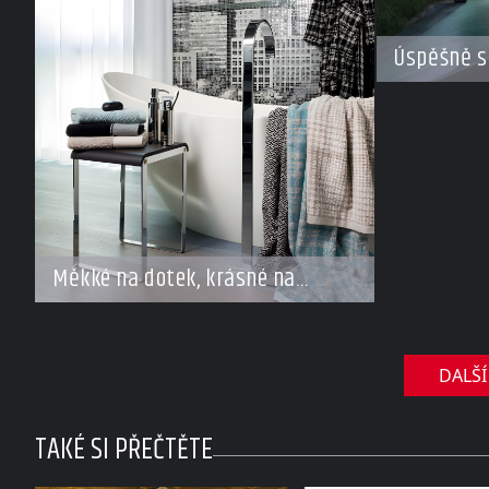
Úspěšně s
Měkké na dotek, krásné na
pohled
DALŠÍ
TAKÉ SI PŘEČTĚTE