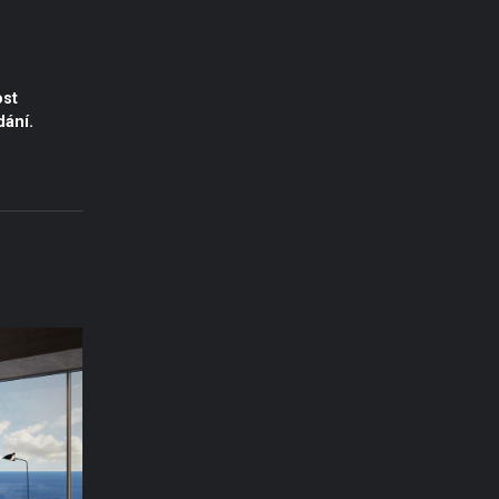
dání.