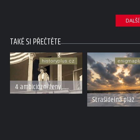
pohled
DALŠÍ
TAKÉ SI PŘEČTĚTE
historyplus.cz
enigmapl
4 ambiciózní ženy,
které změnily
Strašidelná pláž
politickou hru: Manželé
Dumas: Je černý p
je posílali do kuchyně
podhoubím, ze kt
marně
roste zlo?