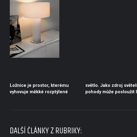
Ložnice je prostor, kterému
světlo. Jako zdroj světelné
stejně jako kombinace
vyhovuje měkké rozptýlené
pohody může posloužit lustr
bodových světel a stolních
DALŠÍ ČLÁNKY Z RUBRIKY: