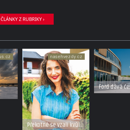
 ČLÁNKY Z RUBRIKY ›
us.cz
nasehvezdy.cz
Ford dává če
do pohybu. S
ísek
novým partn
erého
Překotně se vzali kvůli