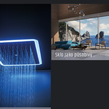
Sklo jako působivý
architektonický materiál