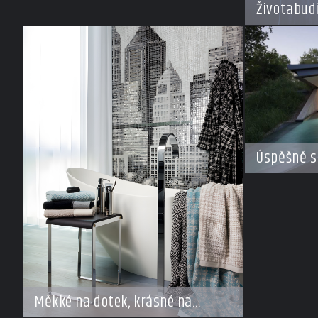
Životabud
Úspěšně s
Měkké na dotek, krásné na