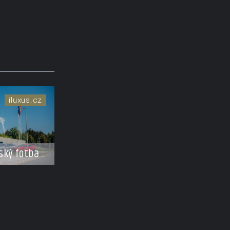
iluxus.cz
ský fotbal
tává se
erem FAČR