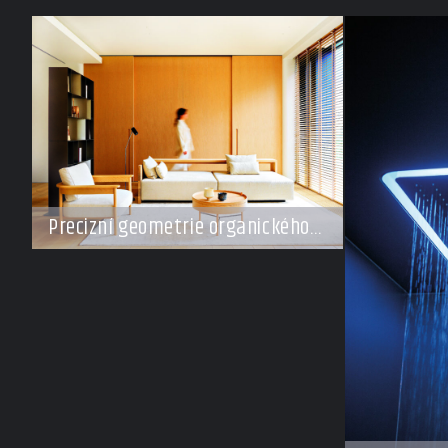
Precizní geometrie organického
klidu