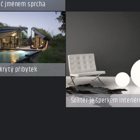
ič jménem sprcha
krytý příbytek
Solitér je šperkem interiér