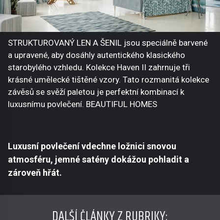
STRUKTUROVANÝ LEN A ŠENIL jsou speciálně barvené
a upravené, aby dosáhly autentického klasického
starobylého vzhledu. Kolekce Haven II zahrnuje tři
krásné umělecké tištěné vzory. Tato rozmanitá kolekce
závěsů se svěží paletou je perfektní kombinací k
luxusnímu povlečení. BEAUTIFUL HOMES
Luxusní povlečení vdechne ložnici snovou
atmosféru, jemné satény dokážou pohladit a
zároveň hřát.
DALŠÍ ČLÁNKY Z RUBRIKY: