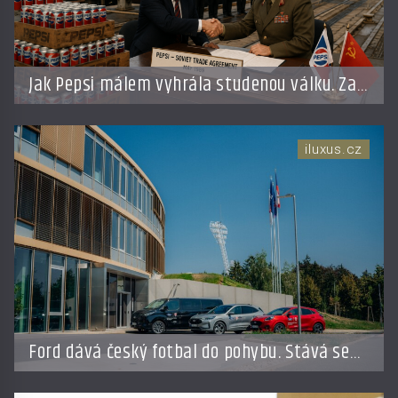
Jak Pepsi málem vyhrála studenou válku. Za
limonádu dostala ponorky i křižník
iluxus.cz
Ford dává český fotbal do pohybu. Stává se
novým partnerem FAČR