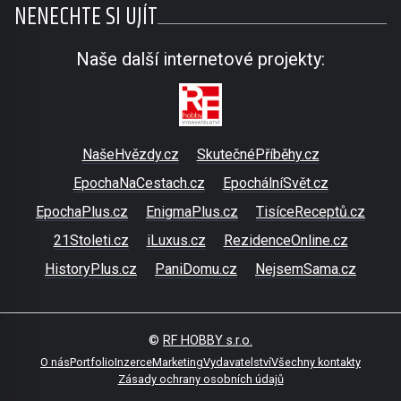
NENECHTE SI UJÍT
Naše další internetové projekty:
NašeHvězdy.cz
SkutečnéPříběhy.cz
EpochaNaCestach.cz
EpochálníSvět.cz
EpochaPlus.cz
EnigmaPlus.cz
TisíceReceptů.cz
21Stoleti.cz
iLuxus.cz
RezidenceOnline.cz
HistoryPlus.cz
PaniDomu.cz
NejsemSama.cz
©
RF HOBBY s.r.o.
O nás
Portfolio
Inzerce
Marketing
Vydavatelství
Všechny kontakty
Zásady ochrany osobních údajů