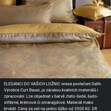
ELEGANCI DO VAŠICH LOŽNIC vnese povlečení Delhi.
Výrobce Curt Bauer, je zárukou kvaliních materiálů i
zpracování. Lze objednat v barvě zlato-šedé, šedo-
stříbrné, krémové či smaragdové. Materiál mako
brokát. Cena za set na jedno lůžko od 3500 Kč. DR