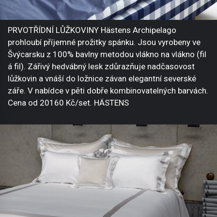
PRVOTŘÍDNÍ LŮŽKOVINY Hästens Archipelago
prohloubí příjemné prožitky spánku. Jsou vyrobeny ve
Švýcarsku z 100% bavlny metodou vlákno na vlákno (fil
á fil). Zářivý hedvábný lesk zdůrazňuje nadčasovost
lůžkovin a vnáší do ložnice závan elegantní severské
záře. V nabídce v pěti dobře kombinovatelných barvách.
Cena od 20160 Kč/set. HÄSTENS