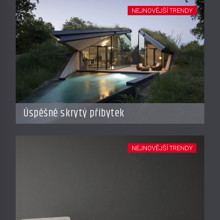
NEJNOVĚJŠÍ TRENDY
Úspěšně skrytý příbytek
NEJNOVĚJŠÍ TRENDY