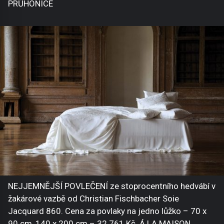
PRŮHONICE
NEJJEMNĚJŠÍ POVLEČENÍ ze stoprocentního hedvábí v
žakárové vazbě od Christian Fischbacher Soie
Jacquard 860. Cena za povlaky na jedno lůžko – 70 x
90 cm, 140 x 200 cm – 32 761 Kč. Á LA MAISON