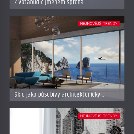
Životabudič jménem sprcha
NEJNOVĚJŠÍ TRENDY
Sklo jako působivý architektonický
materiál
NEJNOVĚJŠÍ TRENDY