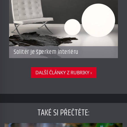
Solitér je šperkem interiéru
DALŠÍ ČLÁNKY Z RUBRIKY ›
TAKÉ SI PŘEČTĚTE
: