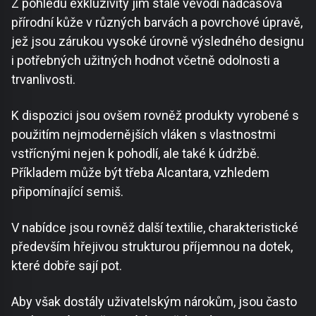
Z pohledu exkluzivity jim stále vévodí nadčasová
přírodní kůže v různých barvách a povrchové úpravě,
jež jsou zárukou vysoké úrovně výsledného designu
i potřebných užitných hodnot včetně odolnosti a
trvanlivosti.
K dispozici jsou ovšem rovněž produkty vyrobené s
použitím nejmodernějších vláken s vlastnostmi
vstřícnými nejen k pohodlí, ale také k údržbě.
Příkladem může být třeba Alcantara, vzhledem
připomínající semiš.
V nabídce jsou rovněž další textilie, charakteristické
především hřejivou strukturou příjemnou na dotek,
které dobře sají pot.
Aby však dostály uživatelským nárokům, jsou často