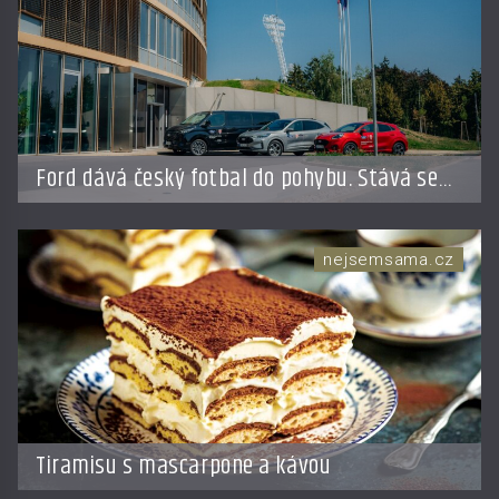
Ford dává český fotbal do pohybu. Stává se
novým partnerem FAČR
nejsemsama.cz
Tiramisu s mascarpone a kávou