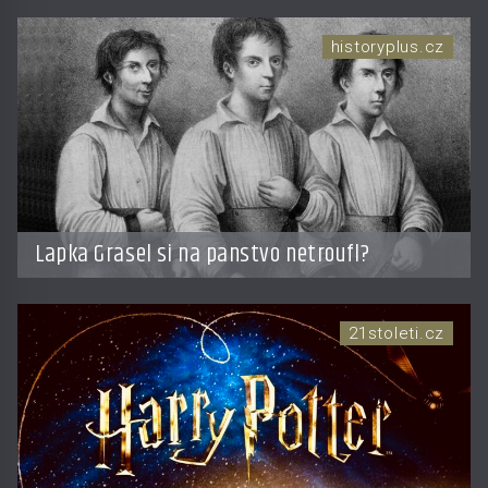
historyplus.cz
Lapka Grasel si na panstvo netroufl?
21stoleti.cz