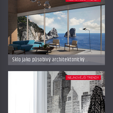
Sklo jako působivý architektonický
materiál
NEJNOVĚJŠÍ TRENDY