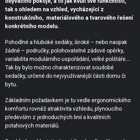
obývacího pokoje, a to jak kvůli své funkčnosti,
tak s ohledem na vzhled, vycházející z
konstrukčního, materiálového a tvarového řešení
konkrétního modelu.
Pohodlné a hluboké sedáky, široké – nebo naopak
žádné – područky, polohovatelné zádové opěrky,
variabilita modulárního uspořádání, velké polštáře….
Tak by bylo možno charakterizovat soudobé
sedačky, určené do nejvyužívanější části domu či
bytu.
Základním požadavkem je tu vedle ergonomického
komfortu rovněž atraktivita vzhledu, plynoucího
především z jednoduchých linií a kvalitních
potahových materiálů.