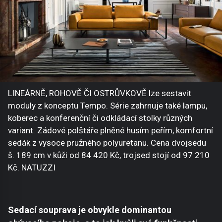
LINEÁRNĚ, ROHOVĚ ČI OSTRŮVKOVĚ lze sestavit
moduly z konceptu Tempo. Série zahrnuje také lampu,
koberec a konferenční či odkládací stolky různých
variant. Zádové polštáře plněné husím peřím, komfortní
sedák z vysoce pružného polyuretanu. Cena dvojsedu
š. 189 cm v kůži od 84 420 Kč, trojsed stojí od 97 210
Kč. NATUZZI
Sedací souprava je obvykle dominantou