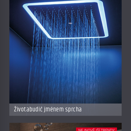
Životabudič jménem sprcha
NEJNOVĚJŠÍ TRENDY