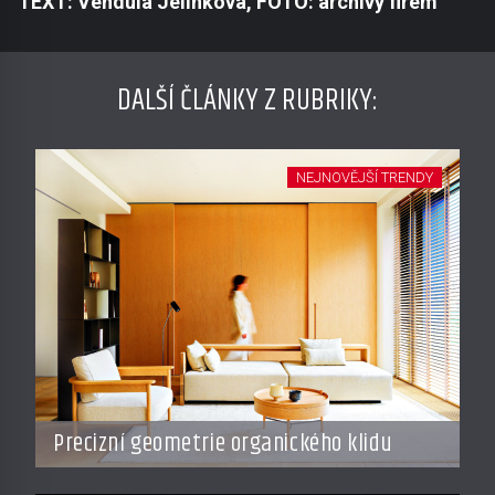
TEXT: Vendula Jelínková, FOTO: archivy firem
DALŠÍ ČLÁNKY Z RUBRIKY:
NEJNOVĚJŠÍ TRENDY
Precizní geometrie organického klidu