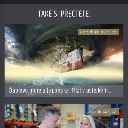
TAKÉ SI PŘEČTĚTE
:
epochalnisvet.cz
Ďáblovo moře u Japonska: Mizí v asijském
Bermudském trojúhelníku lodě ve spárech
neznámé síly?
iluxus.cz