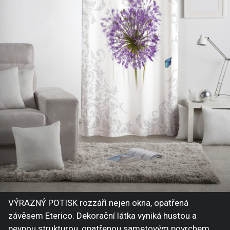
VÝRAZNÝ POTISK rozzáří nejen okna, opatřená
závěsem Eterico. Dekorační látka vyniká hustou a
pevnou strukturou, opatřenou sametovým povrchem.