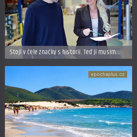
Stojí v čele značky s historií. Teď ji musím
připravit na dalších třicet let
epochaplus.cz