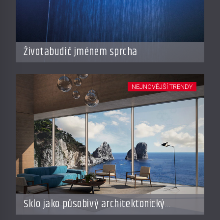
Životabudič jménem sprcha
NEJNOVĚJŠÍ TRENDY
Sklo jako působivý architektonický
materiál