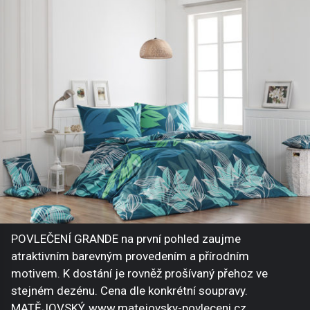
POVLEČENÍ GRANDE na první pohled zaujme
atraktivním barevným provedením a přírodním
motivem. K dostání je rovněž prošívaný přehoz ve
stejném dezénu. Cena dle konkrétní soupravy.
MATĚJOVSKÝ, www.matejovsky-povleceni.cz