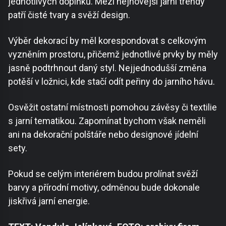
jednotlivých doplňků. Mezi nejnovější jarní trendy
patří čisté tvary a svěží design.
Výběr dekorací by měl korespondovat s celkovým
vyzněním prostoru, přičemž jednotlivé prvky by měly
jasně podtrhnout daný styl. Nejjednodušší změna
potěší v ložnici, kde stačí odít peřiny do jarního hávu.
Osvěžit ostatní místnosti pomohou závěsy či textilie
s jarní tematikou. Zapomínat bychom však neměli
ani na dekorační polštáře nebo designové jídelní
sety.
Pokud se celým interiérem budou prolínat svěží
barvy a přírodní motivy, odměnou bude dokonale
jiskřivá jarní energie.