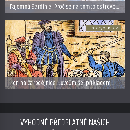
Tajemná Sardinie: Proč se na tomto ostrově
nedoporučuje pytlovat „mořské brambory“?
historyplus.cz
Hon na čarodějnice: Lovcům šel příkladem
sám král
VÝHODNÉ PŘEDPLATNÉ NAŠICH