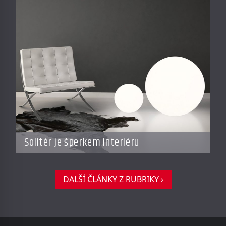
Solitér je šperkem interiéru
DALŠÍ ČLÁNKY Z RUBRIKY ›