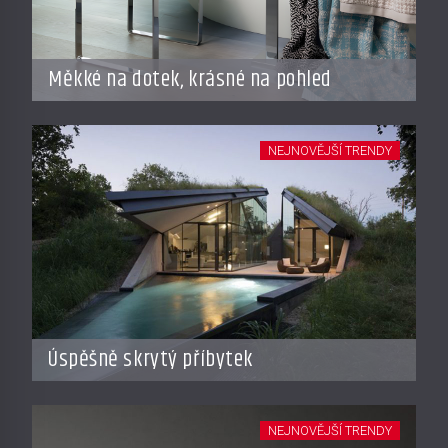
Měkké na dotek, krásné na pohled
NEJNOVĚJŠÍ TRENDY
Úspěšně skrytý příbytek
NEJNOVĚJŠÍ TRENDY