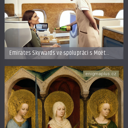
Emirates Skywards ve spolupráci s Moët
Hennessy nabídne členům exkluzivní cestu do
světa Champagne
enigmaplus.cz