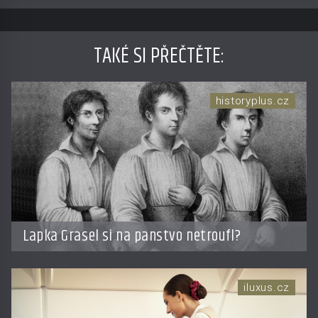
TAKÉ SI PŘEČTĚTE
:
historyplus.cz
Lapka Grasel si na panstvo netroufl?
iluxus.cz