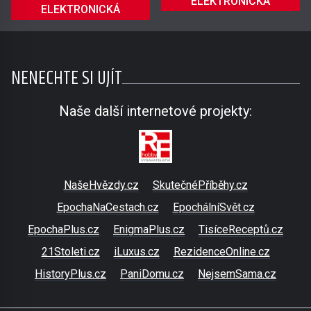
ELEKTRONICKÁ
ELEKTRONICKÁ
NENECHTE SI UJÍT
Naše další internetové projekty:
NašeHvězdy.cz
SkutečnéPříběhy.cz
EpochaNaCestach.cz
EpochálníSvět.cz
EpochaPlus.cz
EnigmaPlus.cz
TisíceReceptů.cz
21Stoleti.cz
iLuxus.cz
RezidenceOnline.cz
HistoryPlus.cz
PaniDomu.cz
NejsemSama.cz