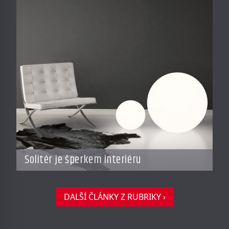
Solitér je šperkem interiéru
DALŠÍ ČLÁNKY Z RUBRIKY ›