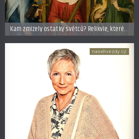
Kam zmizely ostatky světců? Relikvie, které
putují Evropou a dodnes budí úžas
nasehvezdy.cz