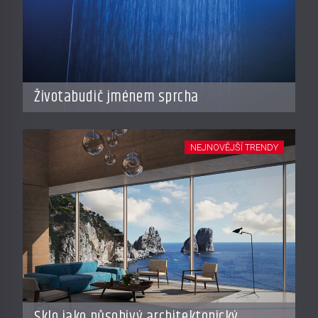
Životabudič jménem sprcha
NEJNOVĚJŠÍ TRENDY
Sklo jako působivý architektonický