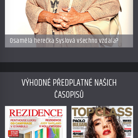
Osamělá herečka Syslová všechno vzdala?
VÝHODNÉ PŘEDPLATNÉ NAŠICH
ČASOPISŮ