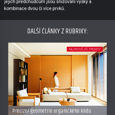
jejich předchůdcům jsou snižování výšky a
kombinace dvou či více prvků.
DALŠÍ ČLÁNKY Z RUBRIKY:
NEJNOVĚJŠÍ TRENDY
Precizní geometrie organického klidu