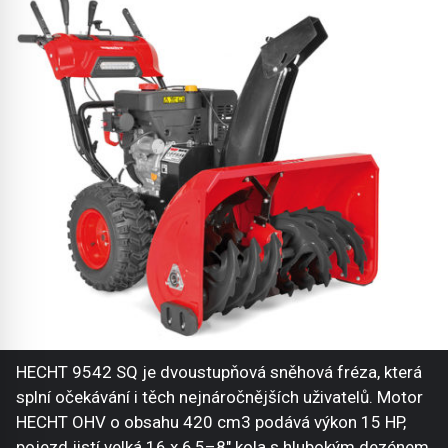
HECHT 9542 SQ je dvoustupňová sněhová fréza, která
splní očekávání i těch nejnáročnějších uživatelů. Motor
HECHT OHV o obsahu 420 cm3 podává výkon 15 HP,
pojezd jistí velká 16 x 6,5–8" kola s hlubokým dezénem,