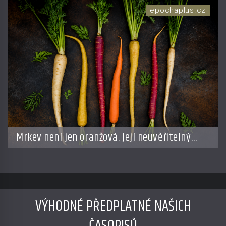
epochaplus.cz
Mrkev není jen oranžová. Její neuvěřitelný
příběh začíná fialovou barvou
VÝHODNÉ PŘEDPLATNÉ NAŠICH