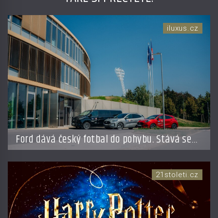
iluxus.cz
Ford dává český fotbal do pohybu. Stává se
novým partnerem FAČR
21stoleti.cz