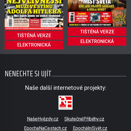
TIŠTĚNÁ VERZE
TIŠTĚNÁ VERZE
ELEKTRONICKÁ
ELEKTRONICKÁ
NENECHTE SI UJÍT
Naše další internetové projekty:
NašeHvězdy.cz
SkutečnéPříběhy.cz
EpochaNaCestach.cz
EpochálníSvět.cz