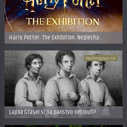
Harry Potter: The Exhibition. Neplecha
zahájena…
historyplus.cz
Lapka Grasel si na panstvo netroufl?