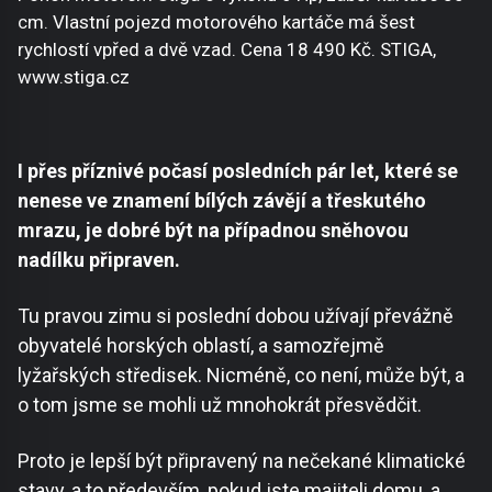
cm. Vlastní pojezd motorového kartáče má šest
rychlostí vpřed a dvě vzad. Cena 18 490 Kč. STIGA,
www.stiga.cz
I přes příznivé počasí posledních pár let, které se
nenese ve znamení bílých závějí a třeskutého
mrazu, je dobré být na případnou sněhovou
nadílku připraven.
Tu pravou zimu si poslední dobou užívají převážně
obyvatelé horských oblastí, a samozřejmě
lyžařských středisek. Nicméně, co není, může být, a
o tom jsme se mohli už mnohokrát přesvědčit.
Proto je lepší být připravený na nečekané klimatické
stavy, a to především, pokud jste majiteli domu, a