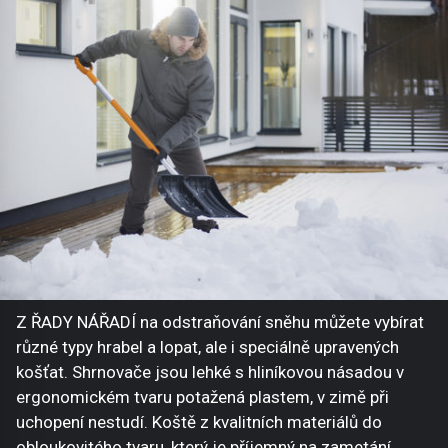
Z ŘADY NÁŘADÍ na odstraňování sněhu můžete vybírat
různé typy hrabel a lopat, ale i speciálně upravených
košťat. Shrnovače jsou lehké s hliníkovou násadou v
ergonomickém tvaru potažená plastem, v zimě při
uchopení nestudí. Koště z kvalitních materiálů do
obloukovitého tvaru, který je příjemný na zametání