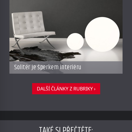
Solitér je šperkem interiéru
DALŠÍ ČLÁNKY Z RUBRIKY ›
TAKÉ SI PŘEČTĚTE
: