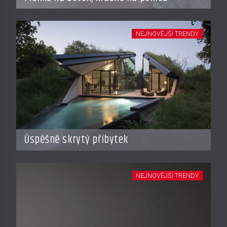
NEJNOVĚJŠÍ TRENDY
Úspěšně skrytý příbytek
NEJNOVĚJŠÍ TRENDY