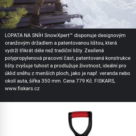
LOPATA NA SNÍH SnowXpert™ disponuje designovým
oranžovým držadlem a patentovanou lištou, která
vydrží třikrát déle než tradiční lišty. Zesílená
polypropylenová pracovní část, patentovaná konstrukce
lišty zvyšuje tuhost a prodlužuje životnost, ideální pro
úklid sněhu z menších ploch, jako je např. veranda nebo
okolí auta, šířka 350 mm. Cena 779 Kč. FISKARS,
www.fiskars.cz