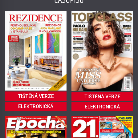
ČASOPISŮ
TIŠTĚNÁ VERZE
TIŠTĚNÁ VERZE
ELEKTRONICKÁ
ELEKTRONICKÁ