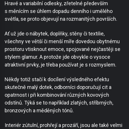
Hravé a variabilní odlesky, zřetelné především
s měnícím se úhlem dopadu denního i umělého
světla, se proto objevují na rozmanitých površích.
Ať už jde o nábytek, doplňky, stěny či textilie,
všechny ve větší či menší míře dovedou obytnému
prostoru vtisknout emoce, spojované nejčastěji se
stylem glamur. A protože jde obvykle o vysoce
atraktivní prvky, je třeba používat je s rozmyslem.
Někdy totiž stačí k docílení výsledného efektu
skutečně malý dotek, odborníci doporučují cit a
opatrnost i při kombinování různých kovových
odstínů. Týká se to například zlatých, stříbrných,
bronzových a měděných tónů.
Interiér zútulní, prohřejí a prozáří, jsou ale také velmi