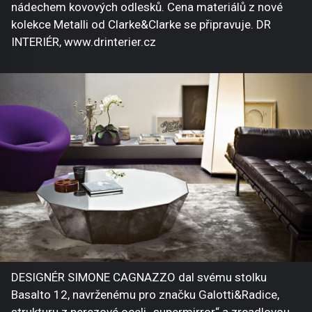
nádechem kovových odlesků. Cena materiálů z nové
kolekce Metalli od Clarke&Clarke se připravuje. DR
INTERIÉR, www.drinterier.cz
DESIGNÉR SIMONE CAGNAZZO dal svému stolku
Basalto 12, navrženému pro značku Galotti&Radice,
strukturu z nerezové oceli „supermirror“ a zrcadlovou