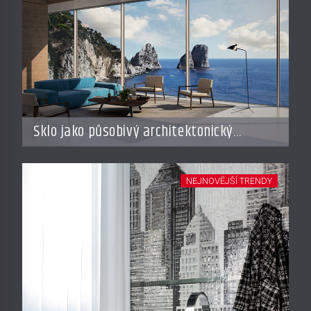
Sklo jako působivý architektonický
materiál
NEJNOVĚJŠÍ TRENDY