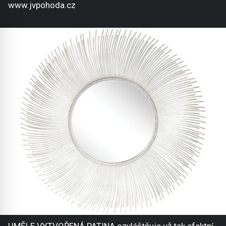
www.jvpohoda.cz
UMĚLE VYTVOŘENÁ PATINA ozvláštňuje už tak efektní