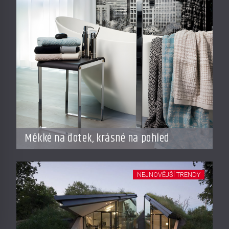
Měkké na dotek, krásné na pohled
NEJNOVĚJŠÍ TRENDY