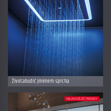
Životabudič jménem sprcha
NEJNOVĚJŠÍ TRENDY