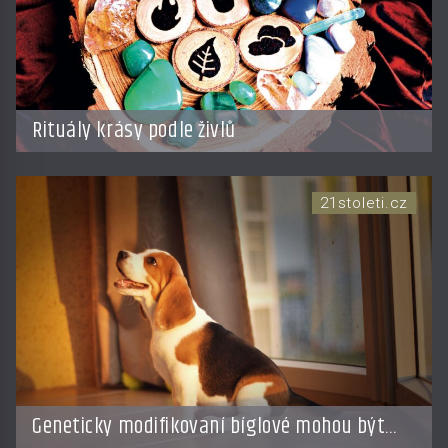
Rituály krásy podle živlů
21stoleti.cz
Geneticky modifikovaní bíglové mohou být