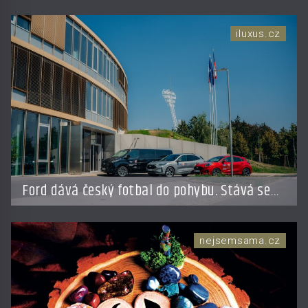
iluxus.cz
Ford dává český fotbal do pohybu. Stává se
novým partnerem FAČR
nejsemsama.cz