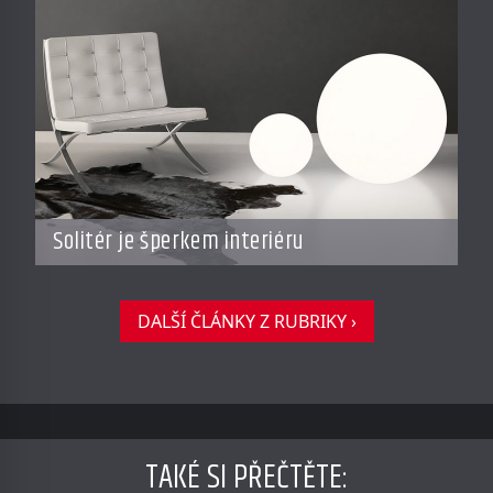
Solitér je šperkem interiéru
DALŠÍ ČLÁNKY Z RUBRIKY ›
TAKÉ SI PŘEČTĚTE
: