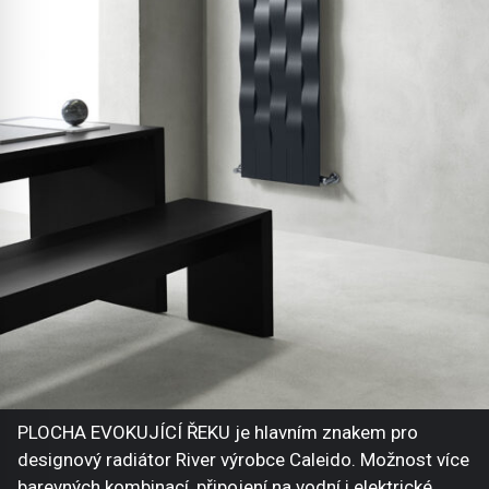
PLOCHA EVOKUJÍCÍ ŘEKU je hlavním znakem pro
designový radiátor River výrobce Caleido. Možnost více
barevných kombinací, připojení na vodní i elektrické