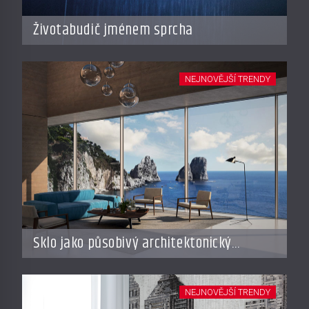
Životabudič jménem sprcha
NEJNOVĚJŠÍ TRENDY
Sklo jako působivý architektonický
materiál
NEJNOVĚJŠÍ TRENDY