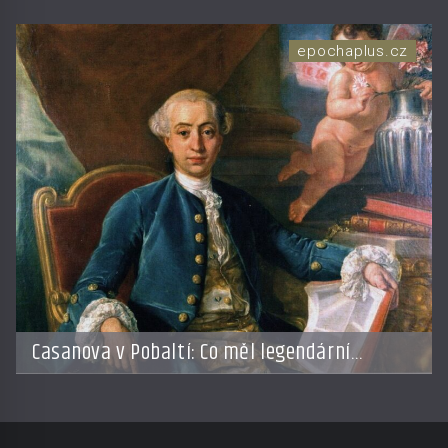
nadějí pro alergiky
epochaplus.cz
Casanova v Pobaltí: Co měl legendární
svůdník společného se svobodnými zednáři?