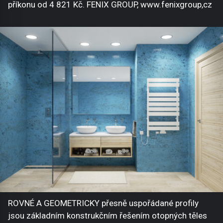
příkonu od 4 821 Kč. FENIX GROUP, www.fenixgroup,cz
ROVNÉ A GEOMETRICKY přesně uspořádané profily
jsou základním konstrukčním řešením otopných těles