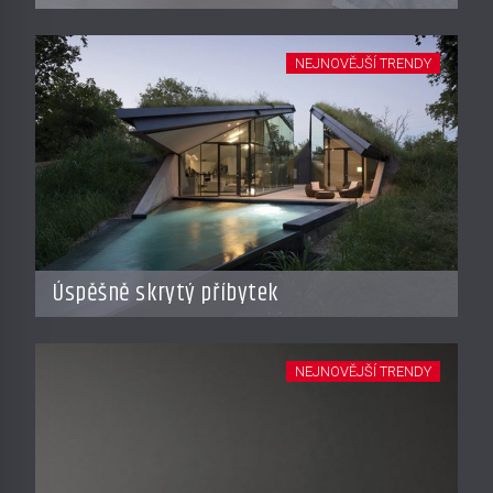
NEJNOVĚJŠÍ TRENDY
Úspěšně skrytý příbytek
NEJNOVĚJŠÍ TRENDY