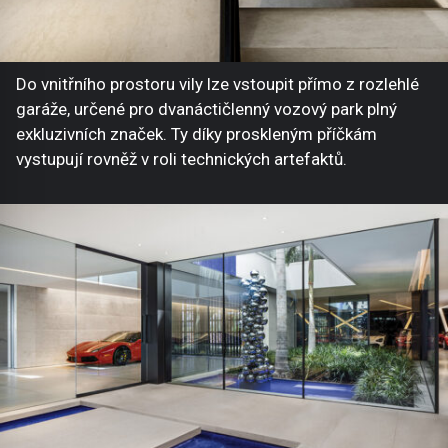
Do vnitřního prostoru vily lze vstoupit přímo z rozlehlé
garáže, určené pro dvanáctičlenný vozový park plný
exkluzivních značek. Ty díky proskleným příčkám
vystupují rovněž v roli technických artefaktů.