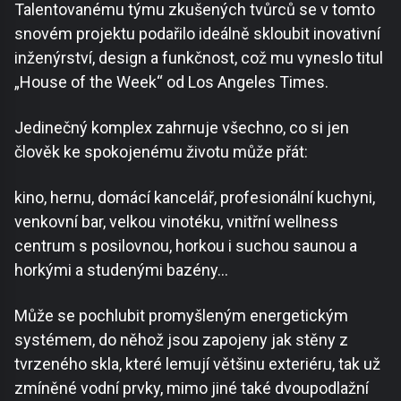
Talentovanému týmu zkušených tvůrců se v tomto
snovém projektu podařilo ideálně skloubit inovativní
inženýrství, design a funkčnost, což mu vyneslo titul
„House of the Week“ od Los Angeles Times.
Jedinečný komplex zahrnuje všechno, co si jen
člověk ke spokojenému životu může přát:
kino, hernu, domácí kancelář, profesionální kuchyni,
venkovní bar, velkou vinotéku, vnitřní wellness
centrum s posilovnou, horkou i suchou saunou a
horkými a studenými bazény…
Může se pochlubit promyšleným energetickým
systémem, do něhož jsou zapojeny jak stěny z
tvrzeného skla, které lemují většinu exteriéru, tak už
zmíněné vodní prvky, mimo jiné také dvoupodlažní