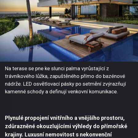
Na terase se pne ke slunci palma vyrůstající z
trávníkového lůžka, zapuštěného přímo do bazénové
nádrže. LED osvětlovací pásky po setmění zvýrazňují
kamenné schody a definují venkovní komunikace.
Plynulé propojení vnitřního a vnějšího prostoru,
zdůrazněné okouzlujícími výhledy do přímořské
krajiny. Luxusní nemovitost s nekonvenční