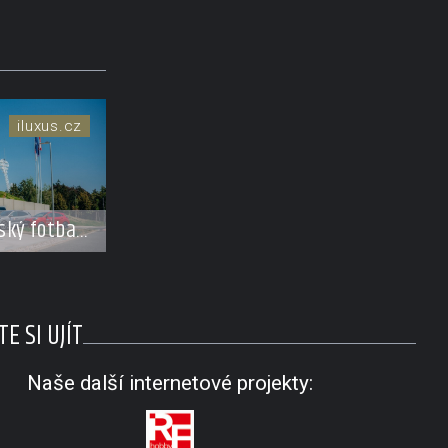
iluxus.cz
ský fotbal
tává se
erem FAČR
E SI UJÍT
Naše další internetové projekty: