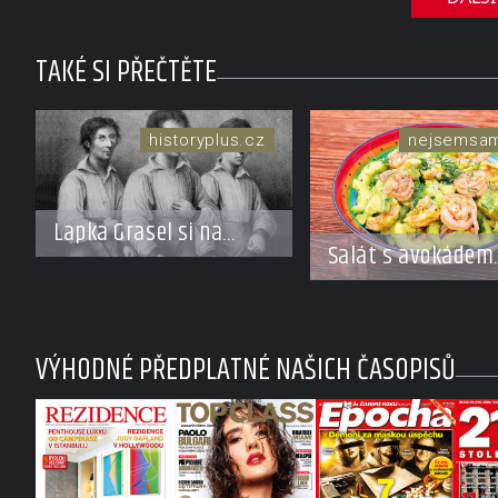
TAKÉ SI PŘEČTĚTE
historyplus.cz
nejsemsa
Lapka Grasel si na
Salát s avokádem
panstvo netroufl?
a krevetkami
VÝHODNÉ PŘEDPLATNÉ NAŠICH ČASOPISŮ