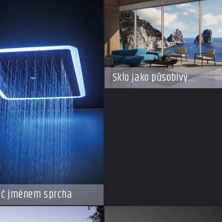
Sklo jako působivý
architektonický materiál
ič jménem sprcha