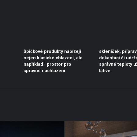
Špičkové produkty nabízejí
skleniček, přípravu vína k
nejen klasické chlazení, ale
dekantaci či udržení
například i prostor pro
správné teploty už otevřené
správné nachlazení
láhve.