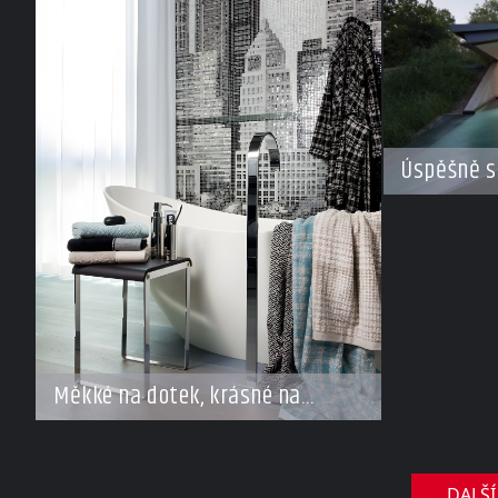
Úspěšně s
Měkké na dotek, krásné na
pohled
DALŠÍ