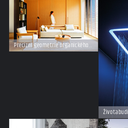
Precizní geometrie organického
klidu
Životabud