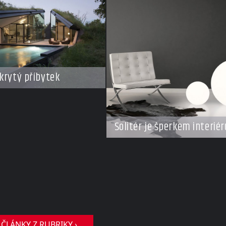
krytý příbytek
Solitér je šperkem interiér
 ČLÁNKY Z RUBRIKY ›