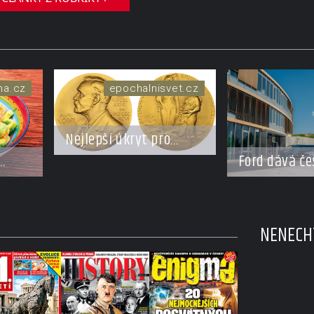
ma.cz
epochalnisvet.cz
Nejlepší úkryt pro
Nobelovy ceny?
Ford dává če
Chemický roztok!
do pohybu. S
novým partn
NENECHT