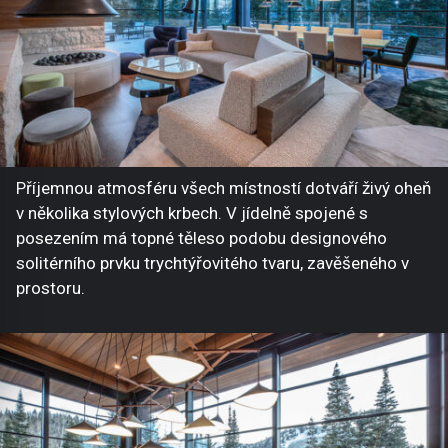
Příjemnou atmosféru všech místností dotváří živý oheň
v několika stylových krbech. V jídelně spojené s
posezením má topné těleso podobu designového
solitérního prvku trychtýřovitého tvaru, zavěšeného v
prostoru.