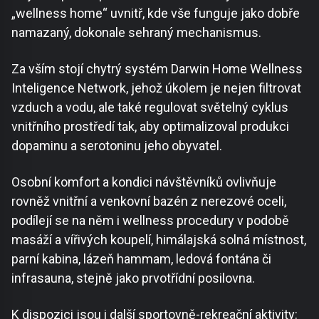
„wellness home“ uvnitř, kde vše funguje jako dobře
namazaný, dokonale sehraný mechanismus.
Za vším stojí chytrý systém Darwin Home Wellness
Inteligence Network, jehož úkolem je nejen filtrovat
vzduch a vodu, ale také regulovat světelný cyklus
vnitřního prostředí tak, aby optimalizoval produkci
dopaminu a serotoninu jeho obyvatel.
Osobní komfort a kondici návštěvníků ovlivňuje
rovněž vnitřní a venkovní bazén z nerezové oceli,
podílejí se na něm i wellness procedury v podobě
masáží a vířivých koupelí, himálajská solná místnost,
parní kabina, lázeň hammam, ledová fontána či
infrasauna, stejně jako prvotřídní posilovna.
K dispozici jsou i další sportovně-rekreační aktivity: