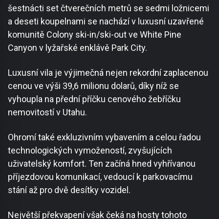
šestnácti set čtverečních metrů se sedmi ložnicemi
a deseti koupelnami se nachází v luxusní uzavřené
komunitě Colony ski-in/ski-out ve White Pine
Canyon v lyžařské enklávě Park City.
Luxusní vila je výjimečná nejen rekordní zaplacenou
cenou ve výši 39,6 milionu dolarů, díky níž se
vyhoupla na přední příčku cenového žebříčku
nemovitostí v Utahu.
Ohromí také exkluzivním vybavením a celou řadou
technologických vymožeností, zvyšujících
uživatelský komfort. Ten začíná hned vyhřívanou
příjezdovou komunikací, vedoucí k parkovacímu
stání až pro dvě desítky vozidel.
Největší překvapení však čeká na hosty tohoto