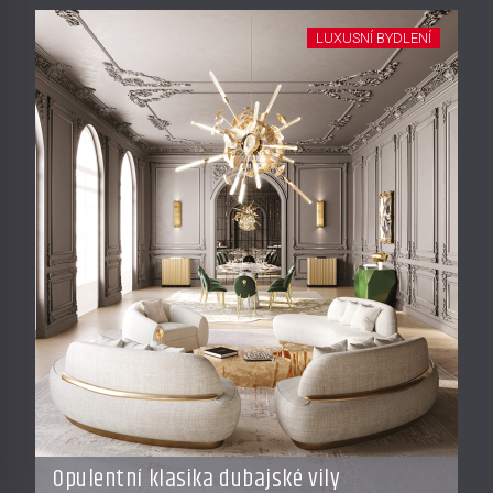
LUXUSNÍ BYDLENÍ
Opulentní klasika dubajské vily