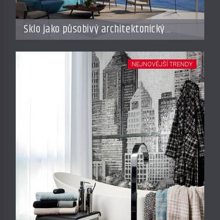
Sklo jako působivý architektonický
materiál
NEJNOVĚJŠÍ TRENDY