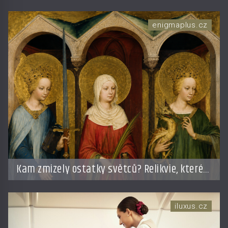
zahájena…
enigmaplus.cz
Kam zmizely ostatky světců? Relikvie, které
putují Evropou a dodnes budí úžas
iluxus.cz