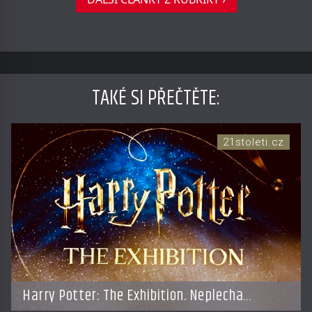
TAKÉ SI PŘEČTĚTE
:
21stoleti.cz
Harry Potter: The Exhibition. Neplecha