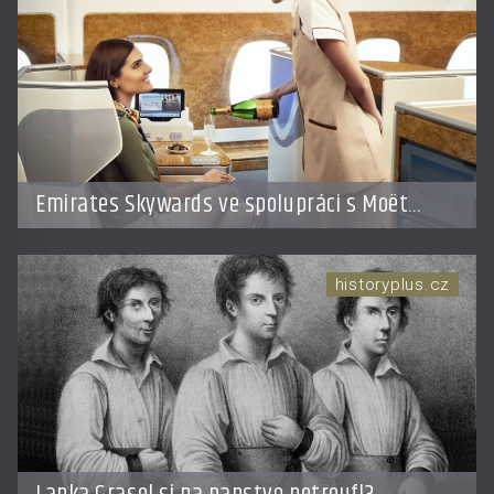
Emirates Skywards ve spolupráci s Moët
Hennessy nabídne členům exkluzivní cestu do
světa Champagne
historyplus.cz