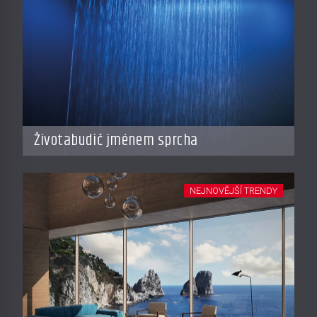
Životabudič jménem sprcha
NEJNOVĚJŠÍ TRENDY