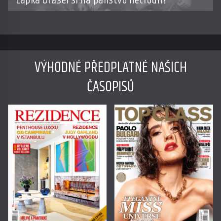
Lapka Grasel si na panstvo netroufl?
VÝHODNÉ PŘEDPLATNÉ NAŠICH
ČASOPISŮ