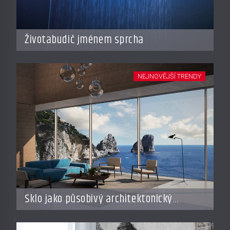
Životabudič jménem sprcha
NEJNOVĚJŠÍ TRENDY
Sklo jako působivý architektonický
materiál