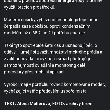
suchého prádla, o spotřebu energií a vody či účinné
využití pracích prostředků.
Moderní sušičky vybavené technologií tepelného
čerpadla zase dokážou oproti kondenzačním
modelům až o 68 % snížit potřebu energie.
Také tyto spotřebiče šetří čas a usnadňují péči o
oděvy – umějí si zvážit množství mokrého prádla a
zvolit odpovídající cyklus, u smart přístrojů je
samozřejmostí ovládání a monitoring celé
procedury přes mobilní aplikaci.
Výrobci mají v portfoliu rovněž kombinované modely,
vycházející vstříc především úspoře místa.
TEXT: Alena Müllerová, FOTO: archivy firem