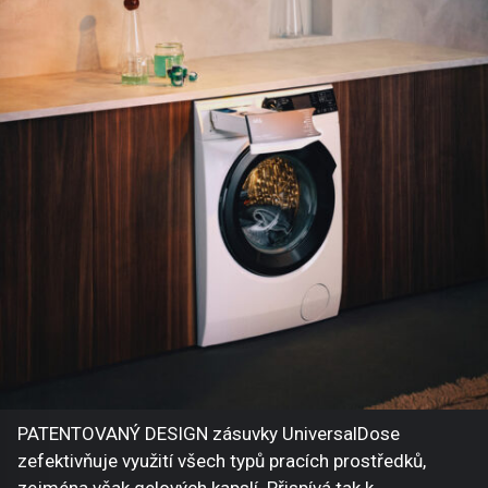
PATENTOVANÝ DESIGN zásuvky UniversalDose
zefektivňuje využití všech typů pracích prostředků,
zejména však gelových kapslí. Přispívá tak k