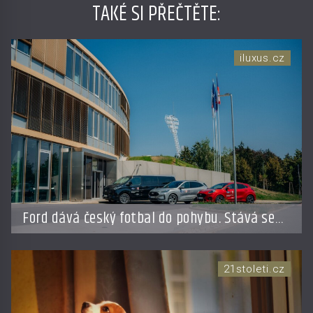
TAKÉ SI PŘEČTĚTE
:
iluxus.cz
Ford dává český fotbal do pohybu. Stává se
novým partnerem FAČR
21stoleti.cz