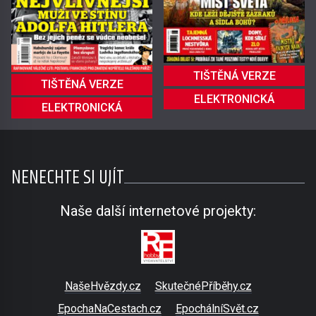
TIŠTĚNÁ VERZE
TIŠTĚNÁ VERZE
ELEKTRONICKÁ
ELEKTRONICKÁ
NENECHTE SI UJÍT
Naše další internetové projekty:
NašeHvězdy.cz
SkutečnéPříběhy.cz
EpochaNaCestach.cz
EpochálníSvět.cz