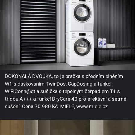
DOKONALÁ DVOJKA, to je pračka s předním plněním
W1 s dávkováním TwinDos, CapDosing a funkcí
WiFiConn@ct a sušička s tepelným čerpadlem T1 s
třídou A+++ a funkcí DryCare 40 pro efektivní a šetrné
sušení. Cena 70 980 Kč. MIELE, www.miele.cz