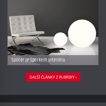
Solitér je šperkem interiéru
DALŠÍ ČLÁNKY Z RUBRIKY ›