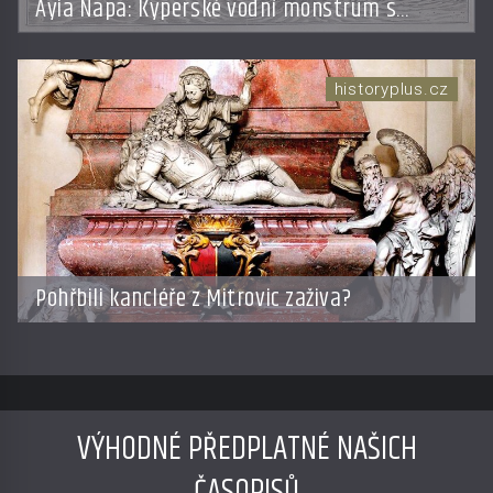
Ayia Napa: Kyperské vodní monstrum s
mírumilovnou povahou
historyplus.cz
Pohřbili kancléře z Mitrovic zaživa?
VÝHODNÉ PŘEDPLATNÉ NAŠICH
ČASOPISŮ